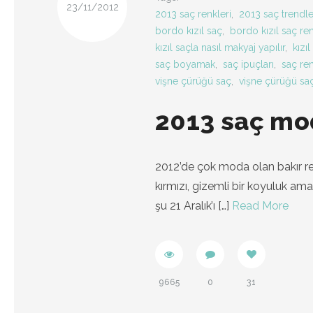
23/11/2012
2013 saç renkleri
,
2013 saç trendle
bordo kızıl saç
,
bordo kızıl saç re
kızıl saçla nasıl makyaj yapılır
,
kızıl
saç boyamak
,
saç ipuçları
,
saç re
vişne çürüğü saç
,
vişne çürüğü sa
2013 saç mod
2012’de çok moda olan bakır ren
kırmızı, gizemli bir koyuluk am
şu 21 Aralık’ı
[…]
Read More
9665
0
31