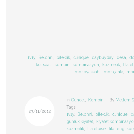
1v1y
,
Belonni
,
bileklik
,
clinique
,
daybuyday
,
desa
,
do
kol saati
,
kombin
,
kombinasyon
,
kozmetik
,
lila e
mor ayakkabı
,
mor çanta
,
mor
In
Güncel
,
Kombin
By
Meltem Ş
Tags:
23/11/2012
1v1y
,
Belonni
,
bileklik
,
clinique
,
d
günlük kıyafet
,
kıyafet kombinasy
kozmetik
,
lila elbise
,
lila rengi ko