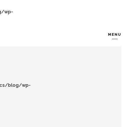
g/wp-
MENU
KOMBIN
TARZ-I SOHBET
ocs/blog/wp-