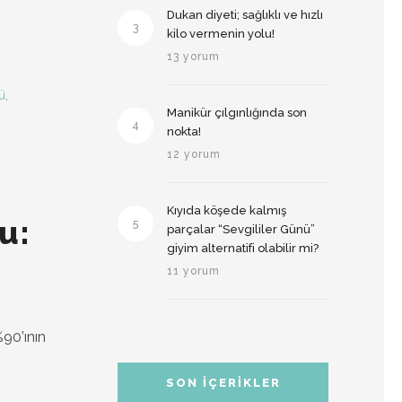
Dukan diyeti; sağlıklı ve hızlı
3
kilo vermenin yolu!
13 yorum
ü
,
Manikür çılgınlığında son
4
nokta!
,
12 yorum
Kıyıda köşede kalmış
u:
5
parçalar “Sevgililer Günü”
giyim alternatifi olabilir mi?
11 yorum
90’ının
SON İÇERIKLER