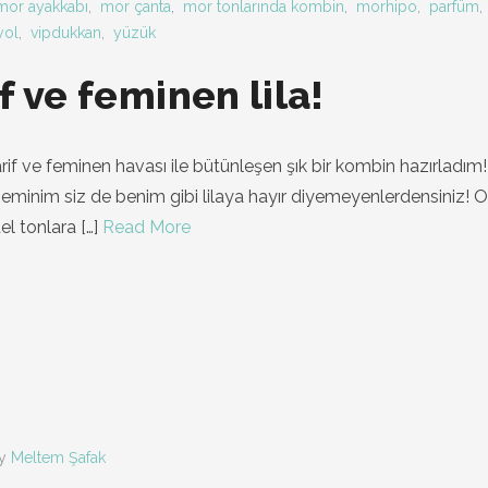
mor ayakkabı
,
mor çanta
,
mor tonlarında kombin
,
morhipo
,
parfüm
,
yol
,
vipdukkan
,
yüzük
f ve feminen lila!
 zarif ve feminen havası ile bütünleşen şık bir kombin hazırladım
 eminim siz de benim gibi lilaya hayır diyemeyenlerdensiniz!
el tonlara
[…]
Read More
y
Meltem Şafak