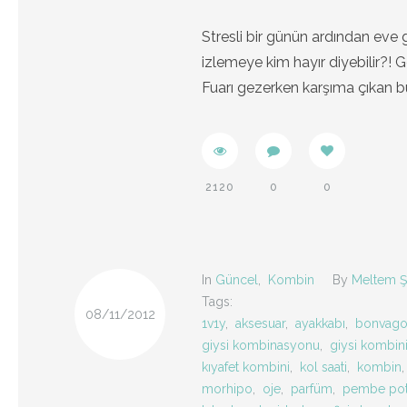
Stresli bir günün ardından eve
izlemeye kim hayır diyebilir?! G
Fuarı gezerken karşıma çıkan b
2120
0
0
In
Güncel
,
Kombin
By
Meltem Ş
Tags:
08/11/2012
1v1y
,
aksesuar
,
ayakkabı
,
bonvag
giysi kombinasyonu
,
giysi kombin
kıyafet kombini
,
kol saati
,
kombin
morhipo
,
oje
,
parfüm
,
pembe pot