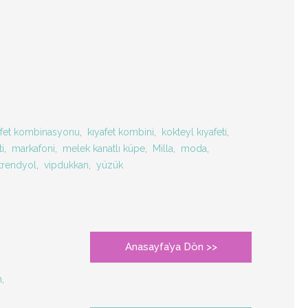
afet kombinasyonu
,
kıyafet kombini
,
kokteyl kıyafeti
,
i
,
markafoni
,
melek kanatlı küpe
,
Milla
,
moda
,
trendyol
,
vipdukkan
,
yüzük
Anasayfa’ya Dön >>
,
n
,