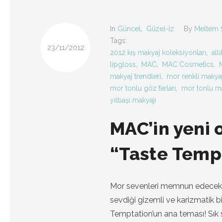
In
Güncel
,
Güzel-iz
By
Meltem 
Tags:
23/11/2012
2012 kış makyaj koleksiyonları
,
allı
lipgloss
,
MAC
,
MAC Cosmetics
,
makyaj trendleri
,
mor renkli makya
mor tonlu göz farları
,
mor tonlu ma
yılbaşı makyajı
MAC’in yeni 
“Taste Temp
Mor sevenleri memnun edecek gi
sevdiği gizemli ve karizmatik b
Temptation’un ana teması! Sık sı