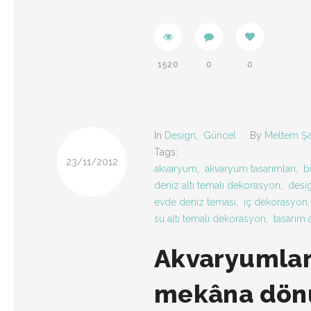
1520
0
0
In
Design
,
Güncel
By
Meltem Şa
Tags:
23/11/2012
akvaryum
,
akvaryum tasarımları
,
b
deniz altı temalı dekorasyon
,
desi
evde deniz teması
,
iç dekorasyon
su altı temalı dekorasyon
,
tasarım 
Akvaryumlarl
mekâna dön