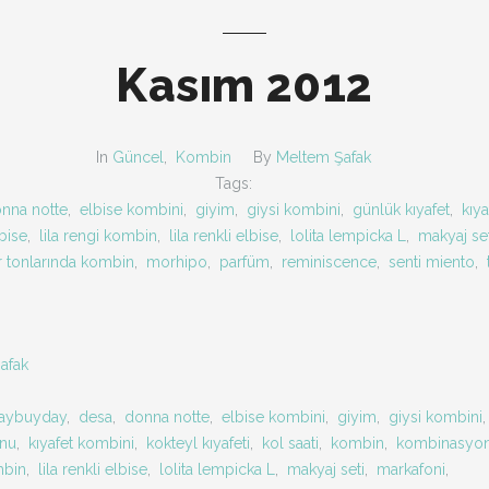
Kasım 2012
In
Güncel
,
Kombin
By
Meltem Şafak
Tags:
nna notte
,
elbise kombini
,
giyim
,
giysi kombini
,
günlük kıyafet
,
kıy
lbise
,
lila rengi kombin
,
lila renkli elbise
,
lolita lempicka L
,
makyaj set
 tonlarında kombin
,
morhipo
,
parfüm
,
reminiscence
,
senti miento
,
afak
aybuyday
,
desa
,
donna notte
,
elbise kombini
,
giyim
,
giysi kombini
onu
,
kıyafet kombini
,
kokteyl kıyafeti
,
kol saati
,
kombin
,
kombinasyo
mbin
,
lila renkli elbise
,
lolita lempicka L
,
makyaj seti
,
markafoni
,