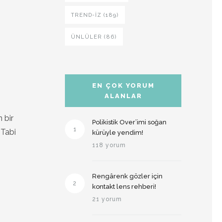
TREND-IZ (189)
ÜNLÜLER (86)
EN ÇOK YORUM
ALANLAR
 bir
Polikistik Over’imi soğan
1
 Tabi
kürüyle yendim!
118 yorum
Rengârenk gözler için
2
kontakt lens rehberi!
21 yorum