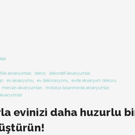
fak
itliki akvaryumlar
,
dekor
,
dekoratif akvaryumlar
,
gn
,
ev akvaryumu
,
ev dekorasyonu
,
evde akvaryum dekoru
,
,
mercan akvaryumları
,
mobilya tasarımında akvaryumlar
,
akvaryumlar
a evinizi daha huzurlu bi
üştürün!