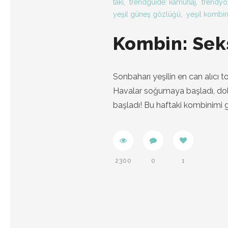
takı
,
trendguide: kamuflaj
,
trendyo
yeşil güneş gözlüğü
,
yeşil kombi
Kombin: Seks
Sonbaharı yeşilin en can alıcı to
Havalar soğumaya başladı, dol
başladı! Bu haftaki kombinimi 
2300
0
1