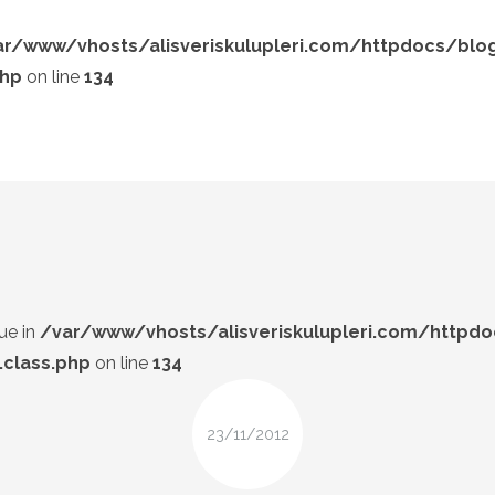
ar/www/vhosts/alisveriskulupleri.com/httpdocs/blo
php
on line
134
LOOK-BOOK
ÜNLÜLER
Search and hit enter ...
İP-UCU
DESIGN
FIRSAT
ue in
/var/www/vhosts/alisveriskulupleri.com/httpd
class.php
on line
134
23/11/2012