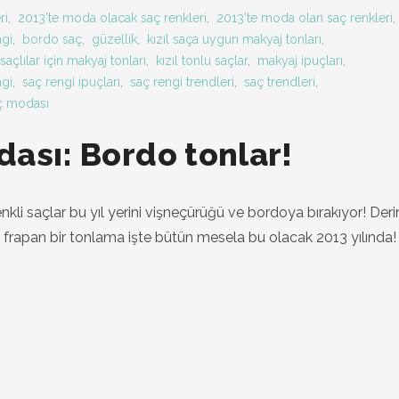
ri
,
2013'te moda olacak saç renkleri
,
2013'te moda olan saç renkleri
,
ngi
,
bordo saç
,
güzellik
,
kızıl saça uygun makyaj tonları
,
 saçlılar için makyaj tonları
,
kızıl tonlu saçlar
,
makyaj ipuçları
,
ngi
,
saç rengi ipuçları
,
saç rengi trendleri
,
saç trendleri
,
ç modası
ası: Bordo tonlar!
kli saçlar bu yıl yerini vişneçürüğü ve bordoya bırakıyor! Derin
a frapan bir tonlama işte bütün mesela bu olacak 2013 yılında!