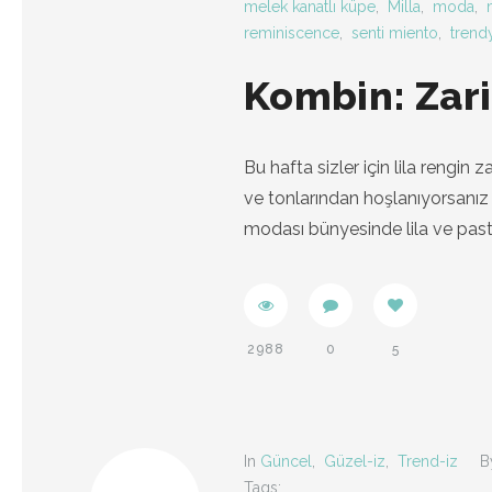
melek kanatlı küpe
,
Milla
,
moda
,
reminiscence
,
senti miento
,
trend
Kombin: Zari
Bu hafta sizler için lila rengin
ve tonlarından hoşlanıyorsanız
modası bünyesinde lila ve past
2988
0
5
In
Güncel
,
Güzel-iz
,
Trend-iz
B
Tags: