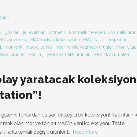
Şafak
k
,
göz farı
,
jel eyeliner
,
kozmetik
,
kozmetik trendleri
,
kozmetik ürün
MAC kozmetik
,
MAC makyaj koleksiyonu
,
MAC Taste Temptation
,
j
,
mor renkli makyaj teması
,
mor renkte kozmetik ürünler
,
mor rujlar
kyaj ürünleri
,
oje
,
ruj
,
yeni kozmetik ürünleri
,
yeni MAC ürünleri
,
olay yaratacak koleksiyon
tation”!
zemli tonlardan oluşan etkileyici bir koleksiyon! Kadınların %
ir renk olan mor ve tonları MAC’in yeni koleksiyonu Taste
k farklı temalı değişik ürünler
[…]
Read More