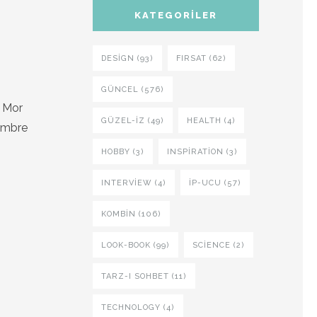
KATEGORILER
DESIGN (93)
FIRSAT (62)
GÜNCEL (576)
! Mor
GÜZEL-IZ (49)
HEALTH (4)
 Ombre
HOBBY (3)
INSPIRATION (3)
INTERVIEW (4)
İP-UCU (57)
KOMBIN (106)
LOOK-BOOK (99)
SCIENCE (2)
TARZ-I SOHBET (11)
TECHNOLOGY (4)