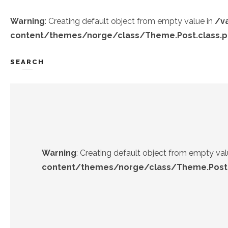
Warning
: Creating default object from empty value in
/v
content/themes/norge/class/Theme.Post.class.
SEARCH
TREND-IZ
GÜZEL-IZ
Warning
: Creating default object from empty val
content/themes/norge/class/Theme.Post.