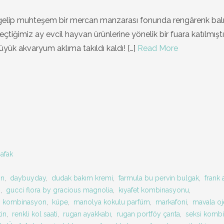
 gelip muhteşem bir mercan manzarası fonunda rengârenk balı
eçtiğimiz ay evcil hayvan ürünlerine yönelik bir fuara katılmışt
üyük akvaryum aklıma takıldı kaldı!
[…]
Read More
afak
on
,
daybuyday
,
dudak bakım kremi
,
farmula bu pervin bulgak
,
frank 
i
,
gucci flora by gracious magnolia
,
kıyafet kombinasyonu
,
,
kombinasyon
,
küpe
,
manolya kokulu parfüm
,
markafoni
,
mavala oj
in
,
renkli kol saati
,
rugan ayakkabı
,
rugan portföy çanta
,
seksi komb