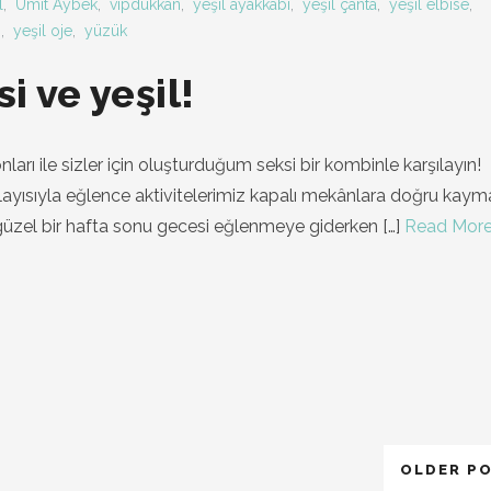
l
,
Ümit Aybek
,
vipdukkan
,
yeşil ayakkabı
,
yeşil çanta
,
yeşil elbise
,
n
,
yeşil oje
,
yüzük
i ve yeşil!
nları ile sizler için oluşturduğum seksi bir kombinle karşılayın!
ayısıyla eğlence aktivitelerimiz kapalı mekânlara doğru kay
güzel bir hafta sonu gecesi eğlenmeye giderken
[…]
Read Mor
OLDER P