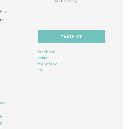
04/07/2015
kları
ım.
TAKIP ET
facebook
twitter
friendfeed
rss
alex
,
e
,
in
,