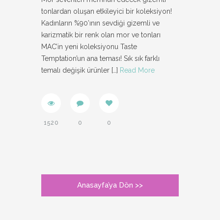
tonlardan oluşan etkileyici bir koleksiyon!
Kadınların %90’ının sevdiği gizemli ve
karizmatik bir renk olan mor ve tonları
MAC’in yeni koleksiyonu Taste
Temptation’un ana teması! Sık sık farklı
temalı değişik ürünler
[…]
Read More
1520
0
0
Anasayfa’ya Dön >>