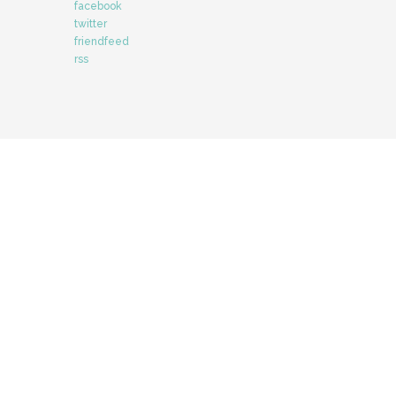
facebook
twitter
friendfeed
rss