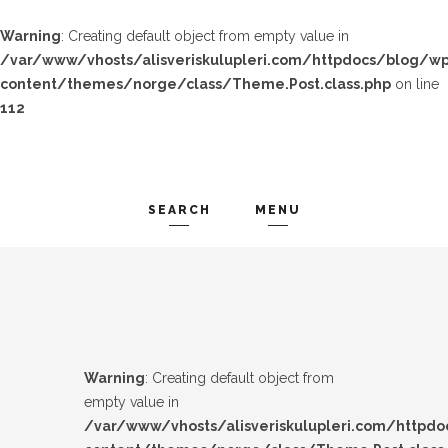
Warning
: Creating default object from empty value in
/var/www/vhosts/alisveriskulupleri.com/httpdocs/blog/wp
content/themes/norge/class/Theme.Post.class.php
on line
112
SEARCH
MENU
TREND-IZ
Search and hit enter ...
GÜZEL-IZ
LOOK-BOOK
Warning
: Creating default object from
ÜNLÜLER
empty value in
/var/www/vhosts/alisveriskulupleri.com/httpd
İP-UCU