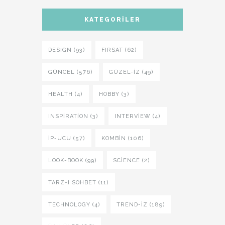
KATEGORILER
DESIGN (93)
FIRSAT (62)
GÜNCEL (576)
GÜZEL-IZ (49)
HEALTH (4)
HOBBY (3)
INSPIRATION (3)
INTERVIEW (4)
İP-UCU (57)
KOMBIN (106)
LOOK-BOOK (99)
SCIENCE (2)
TARZ-I SOHBET (11)
TECHNOLOGY (4)
TREND-IZ (189)