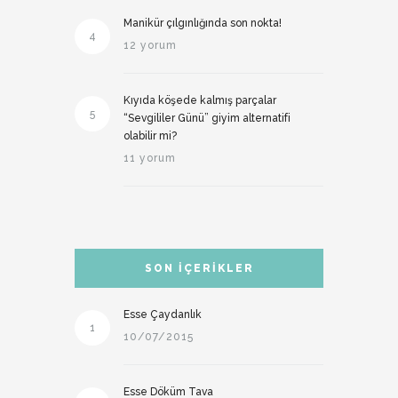
Manikür çılgınlığında son nokta!
4
12 yorum
Kıyıda köşede kalmış parçalar
5
“Sevgililer Günü” giyim alternatifi
olabilir mi?
11 yorum
SON İÇERIKLER
Esse Çaydanlık
1
10/07/2015
Esse Döküm Tava