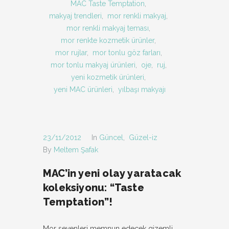
MAC Taste Temptation
,
makyaj trendleri
,
mor renkli makyaj
,
mor renkli makyaj teması
,
mor renkte kozmetik ürünler
,
mor rujlar
,
mor tonlu göz farları
,
mor tonlu makyaj ürünleri
,
oje
,
ruj
,
yeni kozmetik ürünleri
,
yeni MAC ürünleri
,
yılbaşı makyajı
23/11/2012
In
Güncel
,
Güzel-iz
By
Meltem Şafak
MAC’in yeni olay yaratacak
koleksiyonu: “Taste
Temptation”!
Mor sevenleri memnun edecek gizemli