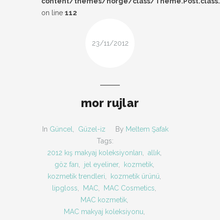
content/themes/norge/class/Theme.Post.class
DESIGN
on line
112
FIRSAT
23/11/2012
KOMBIN
TARZ-I SOHBET
mor rujlar
In
Güncel
,
Güzel-iz
By
Meltem Şafak
Tags:
2012 kış makyaj koleksiyonları
,
allık
,
göz farı
,
jel eyeliner
,
kozmetik
,
kozmetik trendleri
,
kozmetik ürünü
,
lipgloss
,
MAC
,
MAC Cosmetics
,
MAC kozmetik
,
MAC makyaj koleksiyonu
,