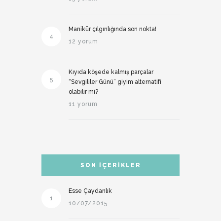
Manikür çılgınlığında son nokta!
4
12 yorum
Kıyıda köşede kalmış parçalar
5
“Sevgililer Günü” giyim alternatifi
olabilir mi?
11 yorum
SON İÇERIKLER
Esse Çaydanlık
1
10/07/2015