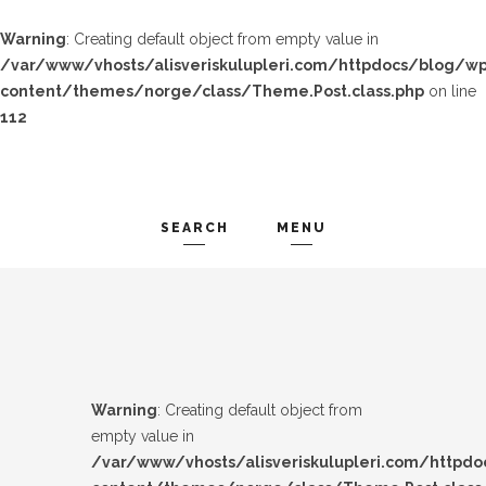
Warning
: Creating default object from empty value in
/var/www/vhosts/alisveriskulupleri.com/httpdocs/blog/wp
content/themes/norge/class/Theme.Post.class.php
on line
112
SEARCH
MENU
TREND-IZ
Search and hit enter ...
GÜZEL-IZ
LOOK-BOOK
Warning
: Creating default object from
ÜNLÜLER
empty value in
/var/www/vhosts/alisveriskulupleri.com/httpd
İP-UCU