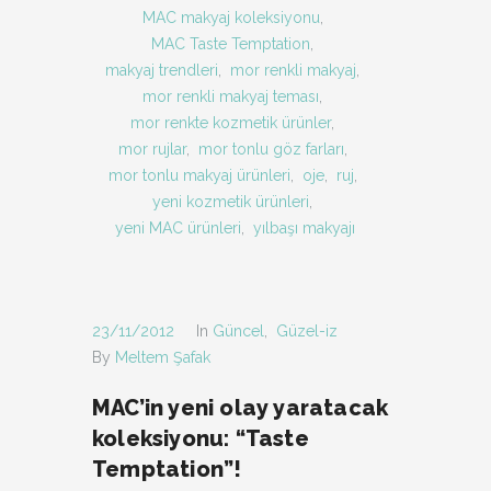
MAC makyaj koleksiyonu
,
MAC Taste Temptation
,
makyaj trendleri
,
mor renkli makyaj
,
mor renkli makyaj teması
,
mor renkte kozmetik ürünler
,
mor rujlar
,
mor tonlu göz farları
,
mor tonlu makyaj ürünleri
,
oje
,
ruj
,
yeni kozmetik ürünleri
,
yeni MAC ürünleri
,
yılbaşı makyajı
23/11/2012
In
Güncel
,
Güzel-iz
By
Meltem Şafak
MAC’in yeni olay yaratacak
koleksiyonu: “Taste
Temptation”!