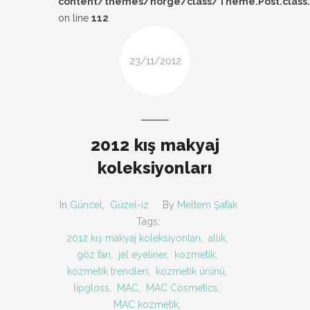
content/themes/norge/class/Theme.Post.class
DESIGN
on line
112
FIRSAT
23/11/2012
KOMBIN
TARZ-I SOHBET
2012 kış makyaj
koleksiyonları
In
Güncel
,
Güzel-iz
By
Meltem Şafak
Tags:
2012 kış makyaj koleksiyonları
,
allık
,
göz farı
,
jel eyeliner
,
kozmetik
,
kozmetik trendleri
,
kozmetik ürünü
,
lipgloss
,
MAC
,
MAC Cosmetics
,
MAC kozmetik
,