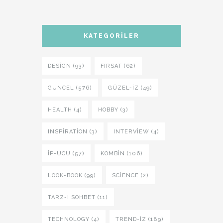
KATEGORILER
DESIGN (93)
FIRSAT (62)
GÜNCEL (576)
GÜZEL-IZ (49)
HEALTH (4)
HOBBY (3)
INSPIRATION (3)
INTERVIEW (4)
İP-UCU (57)
KOMBIN (106)
LOOK-BOOK (99)
SCIENCE (2)
TARZ-I SOHBET (11)
TECHNOLOGY (4)
TREND-IZ (189)