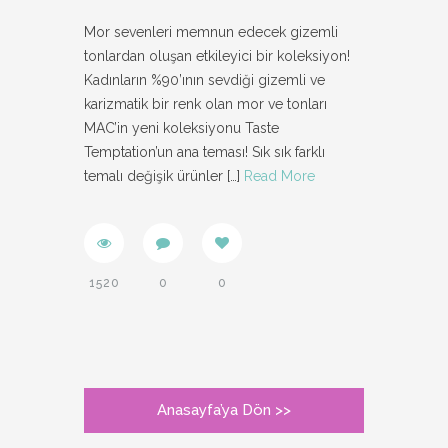
Mor sevenleri memnun edecek gizemli
tonlardan oluşan etkileyici bir koleksiyon!
Kadınların %90’ının sevdiği gizemli ve
karizmatik bir renk olan mor ve tonları
MAC’in yeni koleksiyonu Taste
Temptation’un ana teması! Sık sık farklı
temalı değişik ürünler
[…]
Read More
1520
0
0
Anasayfa’ya Dön >>