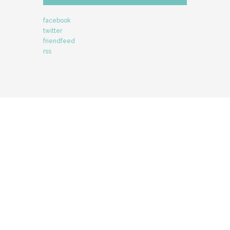
facebook
twitter
friendfeed
rss