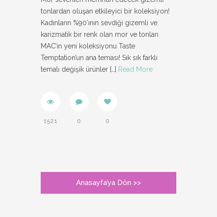
tonlardan oluşan etkileyici bir koleksiyon!
Kadınların %90’ının sevdiği gizemli ve
karizmatik bir renk olan mor ve tonları
MAC’in yeni koleksiyonu Taste
Temptation’un ana teması! Sık sık farklı
temalı değişik ürünler
[…]
Read More
1521
0
0
Anasayfa’ya Dön >>