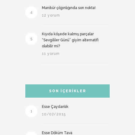
Manikür çılgınlığında son nokta!
4
12 yorum
Kıyıda köşede kalmış parçalar
5
“Sevgililer Günü” giyim alternatifi
olabilir mi?
11 yorum
SON İÇERIKLER
Esse Çaydanlık
1
10/07/2015
Esse Döküm Tava