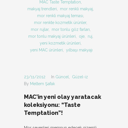
MAC Taste Temptation
,
makyaj trendleri
,
mor renkli makyaj
,
mor renkli makyaj teması
,
mor renkte kozmetik ürünler
,
mor rujlar
,
mor tonlu göz farları
,
mor tonlu makyaj ürünleri
,
oje
,
ruj
,
yeni kozmetik ürünleri
,
yeni MAC ürünleri
,
yılbaşı makyajı
23/11/2012
In
Güncel
,
Güzel-iz
By
Meltem Şafak
MAC’in yeni olay yaratacak
koleksiyonu: “Taste
Temptation”!
Mor sevenleri memnun edecek gizemli