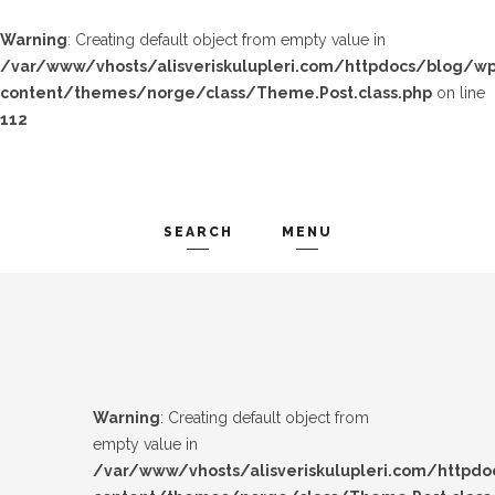
Warning
: Creating default object from empty value in
/var/www/vhosts/alisveriskulupleri.com/httpdocs/blog/wp
content/themes/norge/class/Theme.Post.class.php
on line
112
SEARCH
MENU
TREND-IZ
Search and hit enter ...
GÜZEL-IZ
LOOK-BOOK
Warning
: Creating default object from
ÜNLÜLER
empty value in
/var/www/vhosts/alisveriskulupleri.com/httpd
İP-UCU