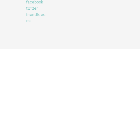
facebook
twitter
friendfeed
rss