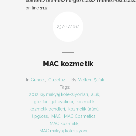
content/themes/norge/class/Theme.Post.class
DESIGN
on line
112
FIRSAT
23/11/2012
KOMBIN
TARZ-I SOHBET
MAC kozmetik
In
Güncel
,
Güzel-iz
By
Meltem Şafak
Tags:
2012 kış makyaj koleksiyonları
,
allık
,
göz farı
,
jel eyeliner
,
kozmetik
,
kozmetik trendleri
,
kozmetik ürünü
,
lipgloss
,
MAC
,
MAC Cosmetics
,
MAC kozmetik
,
MAC makyaj koleksiyonu
,