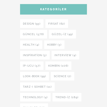
KATEGORILER
DESIGN (93)
FIRSAT (62)
GÜNCEL (576)
GÜZEL-IZ (49)
HEALTH (4)
HOBBY (3)
INSPIRATION (3)
INTERVIEW (4)
İP-UCU (57)
KOMBIN (106)
LOOK-BOOK (99)
SCIENCE (2)
TARZ-I SOHBET (11)
TECHNOLOGY (4)
TREND-IZ (189)