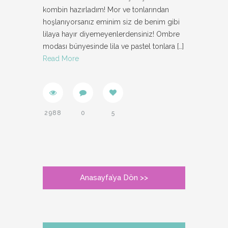
kombin hazırladım! Mor ve tonlarından
hoşlanıyorsanız eminim siz de benim gibi
lilaya hayır diyemeyenlerdensiniz! Ombre
modası bünyesinde lila ve pastel tonlara
[…]
Read More
2988
0
5
Anasayfa’ya Dön >>