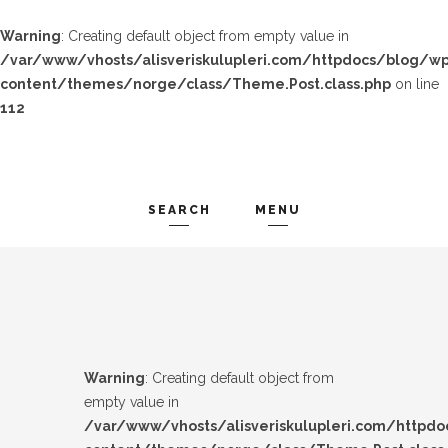
Warning
: Creating default object from empty value in
/var/www/vhosts/alisveriskulupleri.com/httpdocs/blog/wp
content/themes/norge/class/Theme.Post.class.php
on line
112
SEARCH
MENU
TREND-IZ
Search and hit enter ...
GÜZEL-IZ
LOOK-BOOK
Warning
: Creating default object from
ÜNLÜLER
empty value in
/var/www/vhosts/alisveriskulupleri.com/httpd
İP-UCU