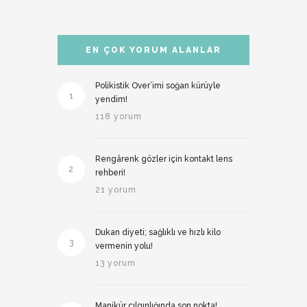
EN ÇOK YORUM ALANLAR
Polikistik Over’imi soğan kürüyle
1
yendim!
118 yorum
Rengârenk gözler için kontakt lens
2
rehberi!
21 yorum
Dukan diyeti; sağlıklı ve hızlı kilo
3
vermenin yolu!
13 yorum
Manikür çılgınlığında son nokta!