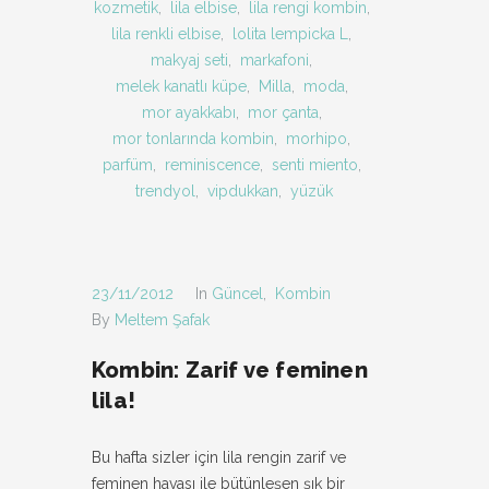
kozmetik
,
lila elbise
,
lila rengi kombin
,
lila renkli elbise
,
lolita lempicka L
,
makyaj seti
,
markafoni
,
melek kanatlı küpe
,
Milla
,
moda
,
mor ayakkabı
,
mor çanta
,
mor tonlarında kombin
,
morhipo
,
parfüm
,
reminiscence
,
senti miento
,
trendyol
,
vipdukkan
,
yüzük
23/11/2012
In
Güncel
,
Kombin
By
Meltem Şafak
Kombin: Zarif ve feminen
lila!
Bu hafta sizler için lila rengin zarif ve
feminen havası ile bütünleşen şık bir