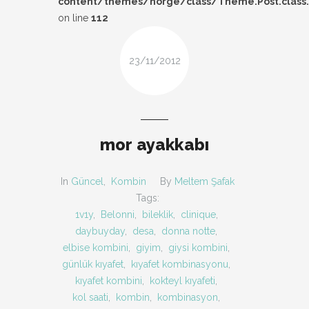
content/themes/norge/class/Theme.Post.class
DESIGN
on line
112
FIRSAT
23/11/2012
KOMBIN
TARZ-I SOHBET
mor ayakkabı
In
Güncel
,
Kombin
By
Meltem Şafak
Tags:
1v1y
,
Belonni
,
bileklik
,
clinique
,
daybuyday
,
desa
,
donna notte
,
elbise kombini
,
giyim
,
giysi kombini
,
günlük kıyafet
,
kıyafet kombinasyonu
,
kıyafet kombini
,
kokteyl kıyafeti
,
kol saati
,
kombin
,
kombinasyon
,