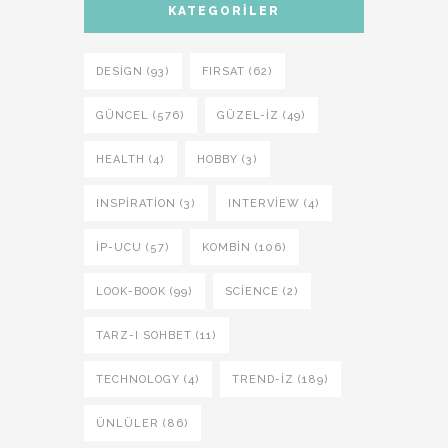
KATEGORILER
DESIGN (93)
FIRSAT (62)
GÜNCEL (576)
GÜZEL-IZ (49)
HEALTH (4)
HOBBY (3)
INSPIRATION (3)
INTERVIEW (4)
İP-UCU (57)
KOMBIN (106)
LOOK-BOOK (99)
SCIENCE (2)
TARZ-I SOHBET (11)
TECHNOLOGY (4)
TREND-IZ (189)
ÜNLÜLER (86)