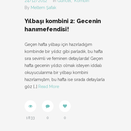
24/12/2012
In
Güncel
,
Kombin
By
Meltem Şafak
Yılbaşı kombini 2: Gecenin
hanımefendisi!
Geçen hafta yılbaşı için hazırladığım
kombinde bir yıldız gibi parladık, bu hafta
sıra sevimli ve feminen detaylarda! Geçen
hafta gecenin yıldızı olmak isteyen iddialı
okuyucularıma bir yılbaşı kombini
hazırlamıştım, bu hafta ise sırada detaylarla
göz
[…]
Read More
1833
0
0