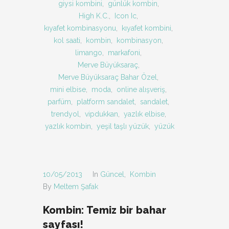
giysi kombini
,
günlük kombin
,
High K.C.
,
Icon Ic
,
kıyafet kombinasyonu
,
kıyafet kombini
,
kol saati
,
kombin
,
kombinasyon
,
limango
,
markafoni
,
Merve Büyüksaraç
,
Merve Büyüksaraç Bahar Özel
,
mini elbise
,
moda
,
online alışveriş
,
parfüm
,
platform sandalet
,
sandalet
,
trendyol
,
vipdukkan
,
yazlık elbise
,
yazlık kombin
,
yeşil taşlı yüzük
,
yüzük
10/05/2013
In
Güncel
,
Kombin
By
Meltem Şafak
Kombin: Temiz bir bahar
sayfası!