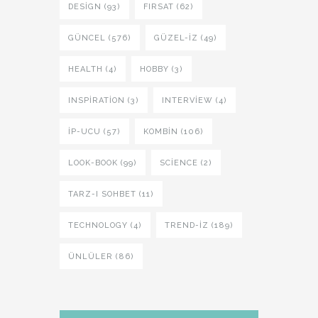
DESIGN (93)
FIRSAT (62)
GÜNCEL (576)
GÜZEL-IZ (49)
HEALTH (4)
HOBBY (3)
INSPIRATION (3)
INTERVIEW (4)
İP-UCU (57)
KOMBIN (106)
LOOK-BOOK (99)
SCIENCE (2)
TARZ-I SOHBET (11)
TECHNOLOGY (4)
TREND-IZ (189)
ÜNLÜLER (86)