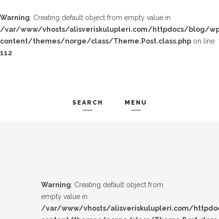
Warning
: Creating default object from empty value in
/var/www/vhosts/alisveriskulupleri.com/httpdocs/blog/wp
content/themes/norge/class/Theme.Post.class.php
on line
112
SEARCH
MENU
TREND-IZ
Search and hit enter ...
GÜZEL-IZ
LOOK-BOOK
Warning
: Creating default object from
ÜNLÜLER
empty value in
/var/www/vhosts/alisveriskulupleri.com/httpd
İP-UCU