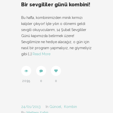
Bir sevgililer günü kombini!
Bu hafta, kombinimizden minik kırmızı
kalpler çıkıyor! İşte yılın o dönemi geldi
sevgili okuyucularım, 14 Şubat Sevgililer
Günü kapımızda belirmek üzere!
Sevgilimize ne hediye alacağız, o gün için
nasıl bir program yapmalıyız, ne giymeliyiz
gibi
[…]
Read More
2095
0
0
24/01/2013
In
Güncel
,
Kombin
By
Meltem Şafak