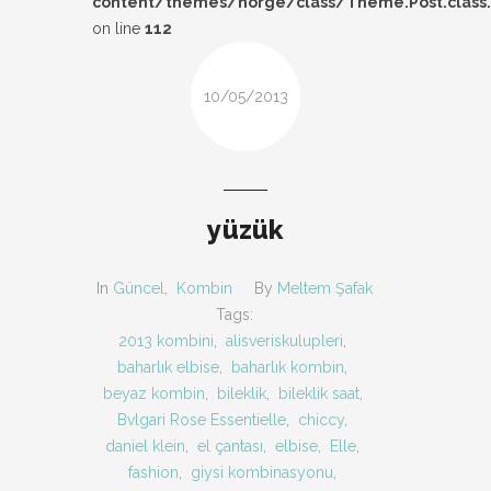
content/themes/norge/class/Theme.Post.class
DESIGN
on line
112
FIRSAT
10/05/2013
KOMBIN
TARZ-I SOHBET
yüzük
In
Güncel
,
Kombin
By
Meltem Şafak
Tags:
2013 kombini
,
alisveriskulupleri
,
baharlık elbise
,
baharlık kombin
,
beyaz kombin
,
bileklik
,
bileklik saat
,
Bvlgari Rose Essentielle
,
chiccy
,
daniel klein
,
el çantası
,
elbise
,
Elle
,
fashion
,
giysi kombinasyonu
,