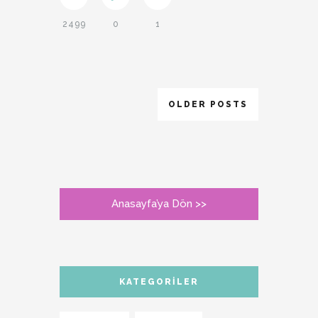
2499
0
1
OLDER POSTS
Anasayfa’ya Dön >>
KATEGORILER