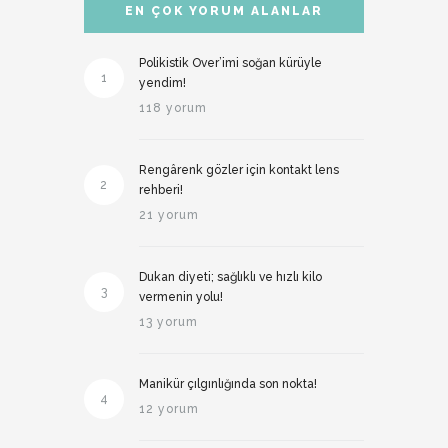
EN ÇOK YORUM ALANLAR
Polikistik Over’imi soğan kürüyle
1
yendim!
118 yorum
Rengârenk gözler için kontakt lens
2
rehberi!
21 yorum
Dukan diyeti; sağlıklı ve hızlı kilo
3
vermenin yolu!
13 yorum
Manikür çılgınlığında son nokta!
4
12 yorum