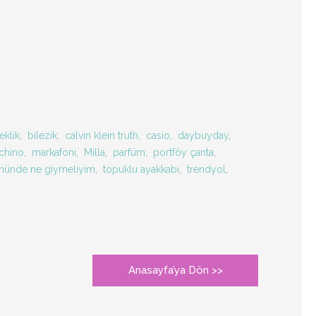
eklik
,
bilezik
,
calvin klein truth
,
casio
,
daybuyday
,
chino
,
markafoni
,
Milla
,
parfüm
,
portföy çanta
,
ününde ne giymeliyim
,
topuklu ayakkabı
,
trendyol
,
Anasayfa’ya Dön >>