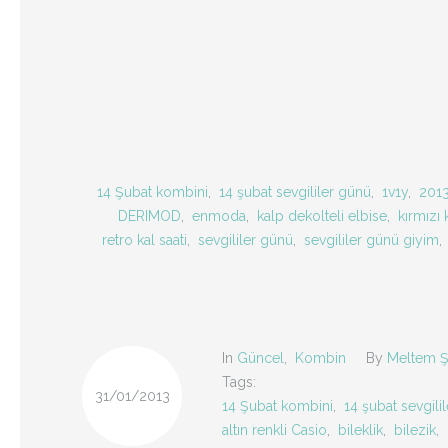
14 Şubat kombini
,
14 şubat sevgililer günü
,
1v1y
,
2013
DERIMOD
,
enmoda
,
kalp dekolteli elbise
,
kırmızı
retro kal saati
,
sevgililer günü
,
sevgililer günü giyim
,
In
Güncel
,
Kombin
By
Meltem Ş
Tags:
31/01/2013
14 Şubat kombini
,
14 şubat sevgili
altın renkli Casio
,
bileklik
,
bilezik
,