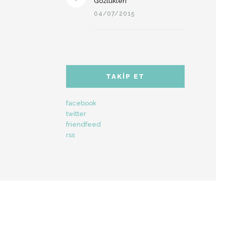
Gözlükleri
04/07/2015
TAKIP ET
facebook
twitter
friendfeed
rss