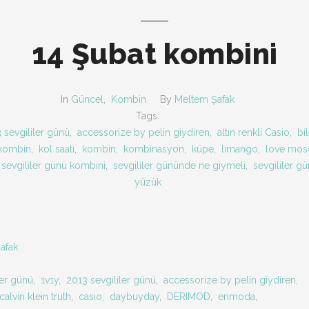
14 Şubat kombini
In
Güncel
,
Kombin
By
Meltem Şafak
Tags:
 sevgililer günü
,
accessorize by pelin giydiren
,
altın renkli Casio
,
bil
 kombin
,
kol saati
,
kombin
,
kombinasyon
,
küpe
,
limango
,
love mos
sevgililer günü kombini
,
sevgililer gününde ne giymeli
,
sevgililer g
yüzük
afak
ler günü
,
1v1y
,
2013 sevgililer günü
,
accessorize by pelin giydiren
,
calvin klein truth
,
casio
,
daybuyday
,
DERIMOD
,
enmoda
,