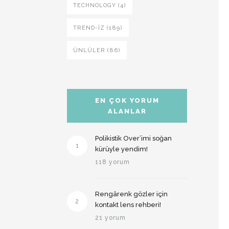
TECHNOLOGY (4)
TREND-IZ (189)
ÜNLÜLER (86)
EN ÇOK YORUM
ALANLAR
Polikistik Over’imi soğan
1
kürüyle yendim!
118 yorum
Rengârenk gözler için
2
kontakt lens rehberi!
21 yorum