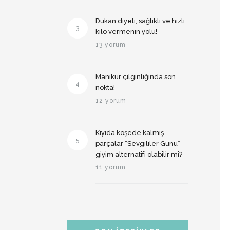
Dukan diyeti; sağlıklı ve hızlı
3
kilo vermenin yolu!
13 yorum
Manikür çılgınlığında son
4
nokta!
12 yorum
Kıyıda köşede kalmış
5
parçalar “Sevgililer Günü”
giyim alternatifi olabilir mi?
11 yorum