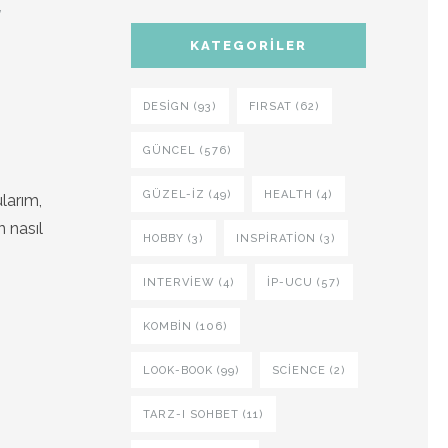
,
KATEGORILER
DESIGN (93)
FIRSAT (62)
GÜNCEL (576)
GÜZEL-IZ (49)
HEALTH (4)
larım,
 nasıl
HOBBY (3)
INSPIRATION (3)
INTERVIEW (4)
İP-UCU (57)
KOMBIN (106)
LOOK-BOOK (99)
SCIENCE (2)
TARZ-I SOHBET (11)