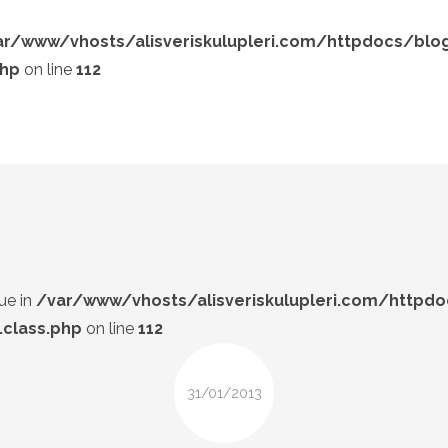
ar/www/vhosts/alisveriskulupleri.com/httpdocs/blo
php
on line
112
LOOK-BOOK
ÜNLÜLER
Search and hit enter ...
İP-UCU
DESIGN
FIRSAT
ue in
/var/www/vhosts/alisveriskulupleri.com/httpd
class.php
on line
112
31/01/2013