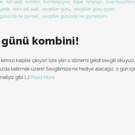
in
,
kol saati
,
kombin
,
kombinasyon
,
küpe
,
limango
,
love moschino
çanta
,
retro kal saati
,
sevgililer günü
,
sevgililer günü giyim
,
r gününde ne giymeli
,
sevgililer gününde ne giymeliyim
,
er günü kombini!
rmızı kalpler çıkıyor! İşte yılın o dönemi geldi sevgili okuyucu
zda belirmek üzere! Sevgilimize ne hediye alacağız, o gün için
eliyiz gibi
[…]
Read More