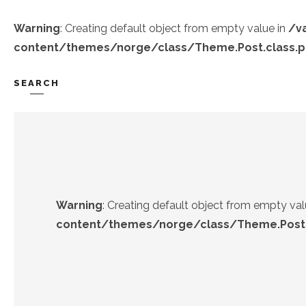
Warning
: Creating default object from empty value in
/v
content/themes/norge/class/Theme.Post.class.
SEARCH
TREND-IZ
GÜZEL-IZ
Warning
: Creating default object from empty val
content/themes/norge/class/Theme.Post.