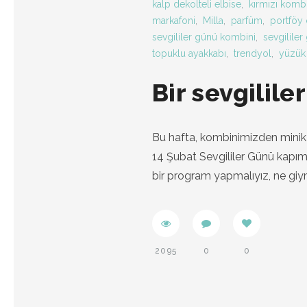
kalp dekolteli elbise
,
kırmızı komb
markafoni
,
Milla
,
parfüm
,
portföy 
sevgililer günü kombini
,
sevgilile
topuklu ayakkabı
,
trendyol
,
yüzük
Bir sevgilil
Bu hafta, kombinimizden minik kı
14 Şubat Sevgililer Günü kapımı
bir program yapmalıyız, ne giym
2095
0
0