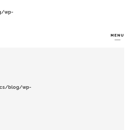
g/wp-
MENU
KOMBIN
TARZ-I SOHBET
ocs/blog/wp-