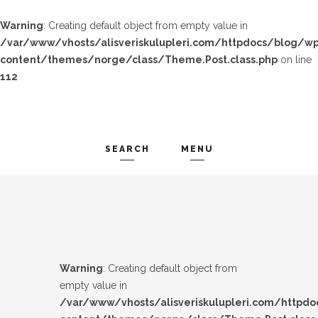
Warning
: Creating default object from empty value in
/var/www/vhosts/alisveriskulupleri.com/httpdocs/blog/wp
content/themes/norge/class/Theme.Post.class.php
on line
112
SEARCH
MENU
TREND-IZ
Search and hit enter ...
GÜZEL-IZ
LOOK-BOOK
Warning
: Creating default object from
ÜNLÜLER
empty value in
/var/www/vhosts/alisveriskulupleri.com/httpd
İP-UCU