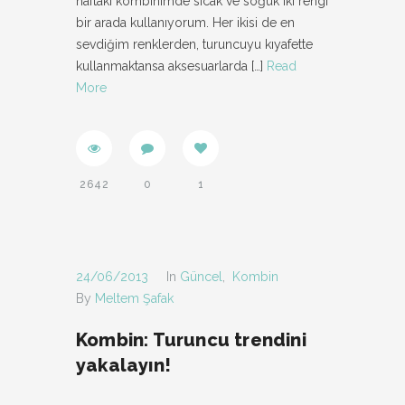
haftaki kombinimde sıcak ve soğuk iki rengi
bir arada kullanıyorum. Her ikisi de en
sevdiğim renklerden, turuncuyu kıyafette
kullanmaktansa aksesuarlarda
[…]
Read
More
2642
0
1
24/06/2013
In
Güncel
,
Kombin
By
Meltem Şafak
Kombin: Turuncu trendini
yakalayın!