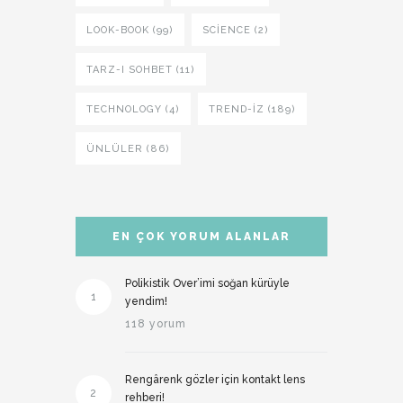
LOOK-BOOK (99)
SCIENCE (2)
TARZ-I SOHBET (11)
TECHNOLOGY (4)
TREND-IZ (189)
ÜNLÜLER (86)
EN ÇOK YORUM ALANLAR
Polikistik Over’imi soğan kürüyle
1
yendim!
118 yorum
Rengârenk gözler için kontakt lens
2
rehberi!