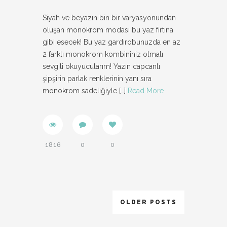
Siyah ve beyazın bin bir varyasyonundan
oluşan monokrom modası bu yaz fırtına
gibi esecek! Bu yaz gardırobunuzda en az
2 farklı monokrom kombininiz olmalı
sevgili okuyucularım! Yazın capcanlı
şipşirin parlak renklerinin yanı sıra
monokrom sadeliğiyle
[…]
Read More
1816
0
0
OLDER POSTS