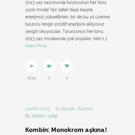
2013 yaz sezonunda turuncunun her tonu
çook moda! Yaz zaten başlı başına
enerjimizi yükseltirken, bir de bu yıl üzerine
turuncu rengin pozitif enerjisini ekliyoruz
sevgili okuyucular. Turuncunun her tonu,
2013 yaz modasında çok popüler; hem
[…]
Read More
1645
0
0
04/06/2013
In
Güncel
,
Kombin
By
Meltem Şafak
Kombin: Monokrom aşkına!