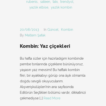
rubenis
,
sateen
,
takı
,
trendyol
,
yazlık elbise
,
yazlık kombin
20/08/2013
In
Güncel
,
Kombin
By
Meltem Şafak
Kombin: Yaz çiçekleri
Bu hafta sizler için hazırladığım kombinde
pembe tonlarında çiçeklere bürünüyoruz,
yaşasın yaz mevsimi! Bu haftaki kombin
fikri, bir ayakkabıyı görüp ona âşık olmamla
doğdu sevgili okuyucularım.
Alışverişkulüpleri’nin ana sayfasında
Editörün Seçtikleri bölümü vardır, dikkatinizi
çekmediyse
[…]
Read More