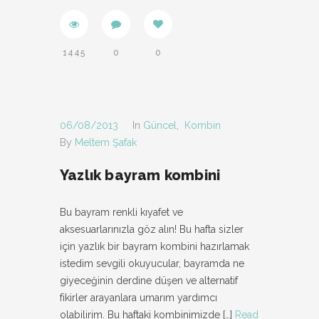
1445
0
0
06/08/2013
In
Güncel
,
Kombin
By
Meltem Şafak
Yazlık bayram kombini
Bu bayram renkli kıyafet ve
aksesuarlarınızla göz alın! Bu hafta sizler
için yazlık bir bayram kombini hazırlamak
istedim sevgili okuyucular, bayramda ne
giyeceğinin derdine düşen ve alternatif
fikirler arayanlara umarım yardımcı
olabilirim. Bu haftaki kombinimizde
[…]
Read