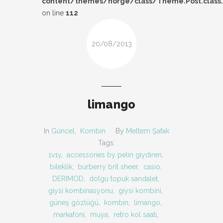
content/themes/norge/class/Theme.Post.class
DESIGN
on line
112
FIRSAT
20/08/2013
KOMBIN
TARZ-I SOHBET
limango
In
Güncel
,
Kombin
By
Meltem Şafak
Tags:
1v1y
,
accessories by pelin giydiren
,
bileklik
,
burberry brit sheer
,
casio
,
DERIMOD
,
dolgu topuk sandalet
,
giysi kombinasyonu
,
giysi kombini
,
güneş gözlüğü
,
kombin
,
limango
,
markafoni
,
muya
,
retro kol saati
,