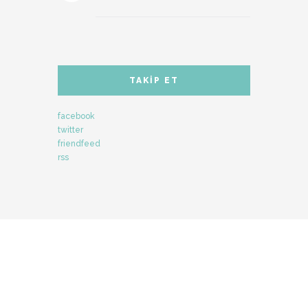
TAKIP ET
facebook
twitter
friendfeed
rss