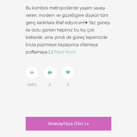
Bu kombini metropollerde yaşam savaşı
veren, modern ve güzelliğine düşkün tüm
genç kadınlara ithaf ediyorum!♥ Yaz güneşi
ile dolu günleri hepimiz bu kış çok
bekledik, ama şimdi de güneş tepemizde
boza pişirmeye başlayınca oflamaya
pofflamaya
[…]
Read More
1663
0
0
Anasayfa’ya Dön >>