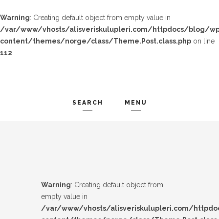
Warning
: Creating default object from empty value in
/var/www/vhosts/alisveriskulupleri.com/httpdocs/blog/wp
content/themes/norge/class/Theme.Post.class.php
on line
112
SEARCH
MENU
TREND-IZ
Search and hit enter ...
GÜZEL-IZ
LOOK-BOOK
Warning
: Creating default object from
ÜNLÜLER
empty value in
/var/www/vhosts/alisveriskulupleri.com/httpd
İP-UCU