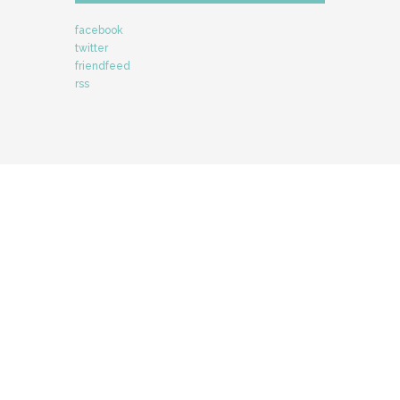
facebook
twitter
friendfeed
rss