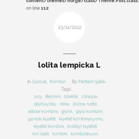
content/themes/norge/class/Theme.Post.class
DESIGN
on line
112
FIRSAT
23/11/2012
KOMBIN
TARZ-I SOHBET
lolita lempicka L
In
Güncel
,
Kombin
By
Meltem Şafak
Tags:
1v1y
,
Belonni
,
bileklik
,
clinique
,
daybuyday
,
desa
,
donna notte
,
elbise kombini
,
giyim
,
giysi kombini
,
günlük kıyafet
,
kıyafet kombinasyonu
,
kıyafet kombini
,
kokteyl kıyafeti
,
kol saati
,
kombin
,
kombinasyon
,