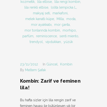
kozmetik
,
lila elbise
,
lila rengi kombin
,
lila renkli elbise
,
lolita lempicka L
,
makyaj seti
,
markafoni
,
melek kanatlı küpe
,
Milla
,
moda
,
mor ayakkabı
,
mor çanta
,
mor tonlarında kombin
,
morhipo
,
parfüm
,
reminiscence
,
senti miento
,
trendyol
,
vipdukkan
,
yüzük
23/11/2012
In
Güncel
,
Kombin
By
Meltem Şafak
Kombin: Zarif ve feminen
lila!
Bu hafta sizler için lila rengin zarif ve
feminen havası ile bütünleşen şık bir