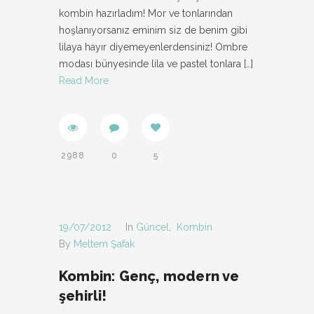
kombin hazırladım! Mor ve tonlarından
hoşlanıyorsanız eminim siz de benim gibi
lilaya hayır diyemeyenlerdensiniz! Ombre
modası bünyesinde lila ve pastel tonlara
[…]
Read More
2988
0
5
19/07/2012
In
Güncel
,
Kombin
By
Meltem Şafak
Kombin: Genç, modern ve
şehirli!