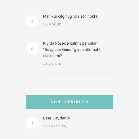
Manikür çılgınlığında son nokta!
4
12 yorum
Kıyıda köşede kalmış parçalar
5
“Sevgililer Günü” giyim alternatifi
olabilir mi?
11 yorum
SON İÇERIKLER
Esse Çaydanlık
1
10/07/2015