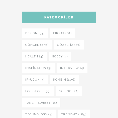
KATEGORILER
DESIGN (93)
FIRSAT (62)
GÜNCEL (576)
GÜZEL-IZ (49)
HEALTH (4)
HOBBY (3)
INSPIRATION (3)
INTERVIEW (4)
İP-UCU (57)
KOMBIN (106)
LOOK-BOOK (99)
SCIENCE (2)
TARZ-I SOHBET (11)
TECHNOLOGY (4)
TREND-IZ (189)