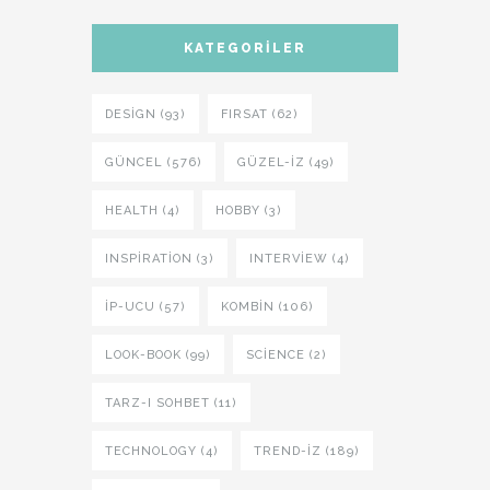
KATEGORILER
DESIGN (93)
FIRSAT (62)
GÜNCEL (576)
GÜZEL-IZ (49)
HEALTH (4)
HOBBY (3)
INSPIRATION (3)
INTERVIEW (4)
İP-UCU (57)
KOMBIN (106)
LOOK-BOOK (99)
SCIENCE (2)
TARZ-I SOHBET (11)
TECHNOLOGY (4)
TREND-IZ (189)