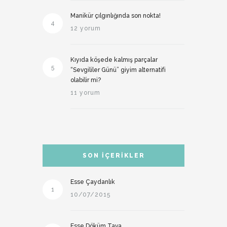
Manikür çılgınlığında son nokta!
4
12 yorum
Kıyıda köşede kalmış parçalar
5
“Sevgililer Günü” giyim alternatifi
olabilir mi?
11 yorum
SON İÇERIKLER
Esse Çaydanlık
1
10/07/2015
Esse Döküm Tava