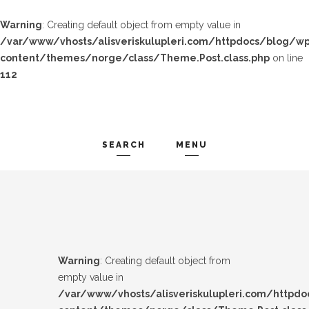
Warning
: Creating default object from empty value in
/var/www/vhosts/alisveriskulupleri.com/httpdocs/blog/wp
content/themes/norge/class/Theme.Post.class.php
on line
112
SEARCH
MENU
TREND-IZ
Search and hit enter ...
GÜZEL-IZ
LOOK-BOOK
Warning
: Creating default object from
ÜNLÜLER
empty value in
/var/www/vhosts/alisveriskulupleri.com/httpd
İP-UCU