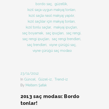
bordo saç
,
güzellik
,
kızıl saça uygun makyaj tonları
,
kızıl saçla nasıl makyaj yapılır
,
kızıl saçlılar için makyaj tonları
,
kızıl tonlu saçlar
,
makyaj ipuçları
,
saç boyamak
,
saç ipuçları
,
saç rengi
,
saç rengi ipuçları
,
saç rengi trendleri
,
saç trendleri
,
vişne çürüğü saç
,
vişne çürüğü saç modası
23/11/2012
In
Güncel
,
Güzel-iz
,
Trend-iz
By
Meltem Şafak
2013 saç modası: Bordo
tonlar!