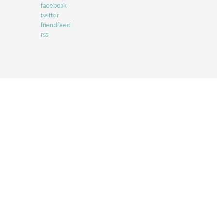
facebook
twitter
friendfeed
rss