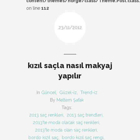
content/themes/norge/class/Theme.Post.class
DESIGN
on line
112
FIRSAT
23/11/2012
KOMBIN
TARZ-I SOHBET
kızıl saçla nasıl makyaj
yapılır
In
Güncel
,
Güzel-iz
,
Trend-iz
By
Meltem Şafak
Tags:
2013 saç renkleri
,
2013 saç trendleri
,
2013'te moda olacak saç renkleri
,
2013'te moda olan saç renkleri
,
bordo kızıl saç
,
bordo kızıl saç rengi
,