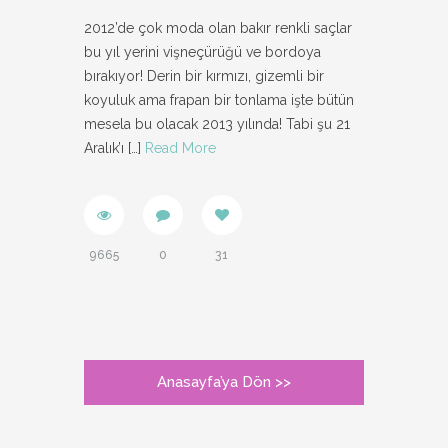
2012’de çok moda olan bakır renkli saçlar
bu yıl yerini vişneçürüğü ve bordoya
bırakıyor! Derin bir kırmızı, gizemli bir
koyuluk ama frapan bir tonlama işte bütün
mesela bu olacak 2013 yılında! Tabi şu 21
Aralık’ı
[…]
Read More
9665
0
31
Anasayfa’ya Dön >>