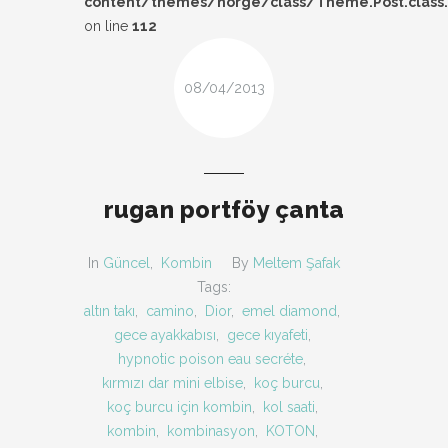
content/themes/norge/class/Theme.Post.class
DESIGN
on line
112
FIRSAT
08/04/2013
KOMBIN
TARZ-I SOHBET
rugan portföy çanta
In
Güncel
,
Kombin
By
Meltem Şafak
Tags:
altın takı
,
camino
,
Dior
,
emel diamond
,
gece ayakkabısı
,
gece kıyafeti
,
hypnotic poison eau secréte
,
kırmızı dar mini elbise
,
koç burcu
,
koç burcu için kombin
,
kol saati
,
kombin
,
kombinasyon
,
KOTON
,