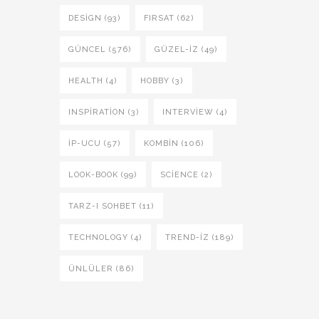
DESIGN (93)
FIRSAT (62)
GÜNCEL (576)
GÜZEL-IZ (49)
HEALTH (4)
HOBBY (3)
INSPIRATION (3)
INTERVIEW (4)
İP-UCU (57)
KOMBIN (106)
LOOK-BOOK (99)
SCIENCE (2)
TARZ-I SOHBET (11)
TECHNOLOGY (4)
TREND-IZ (189)
ÜNLÜLER (86)