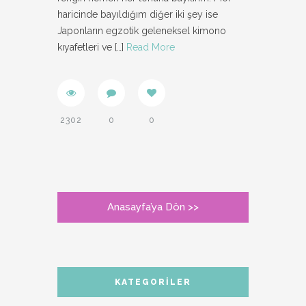
haricinde bayıldığım diğer iki şey ise
Japonların egzotik geleneksel kimono
kıyafetleri ve
[…]
Read More
2302
0
0
Anasayfa’ya Dön >>
KATEGORILER