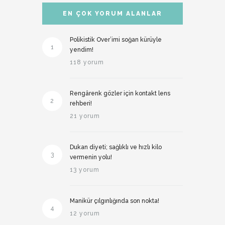
EN ÇOK YORUM ALANLAR
Polikistik Over’imi soğan kürüyle
1
yendim!
118 yorum
Rengârenk gözler için kontakt lens
2
rehberi!
21 yorum
Dukan diyeti; sağlıklı ve hızlı kilo
3
vermenin yolu!
13 yorum
Manikür çılgınlığında son nokta!
4
12 yorum