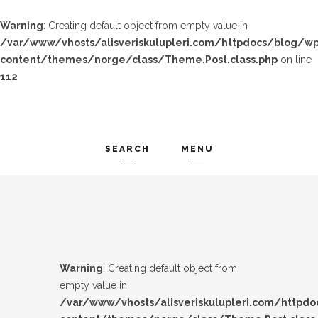
Warning
: Creating default object from empty value in
/var/www/vhosts/alisveriskulupleri.com/httpdocs/blog/wp
content/themes/norge/class/Theme.Post.class.php
on line
112
SEARCH
MENU
TREND-IZ
Search and hit enter ...
GÜZEL-IZ
LOOK-BOOK
Warning
: Creating default object from
ÜNLÜLER
empty value in
/var/www/vhosts/alisveriskulupleri.com/httpd
İP-UCU