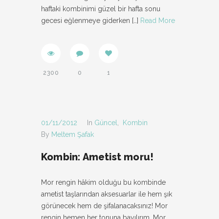
haftaki kombinimi güzel bir hafta sonu
gecesi eğlenmeye giderken
[…]
Read More
2300
0
1
01/11/2012
In
Güncel
,
Kombin
By
Meltem Şafak
Kombin: Ametist moru!
Mor rengin hâkim olduğu bu kombinde
ametist taşlarından aksesuarlar ile hem şık
görünecek hem de şifalanacaksınız! Mor
rengin hemen her tonuna bayılırım. Mor