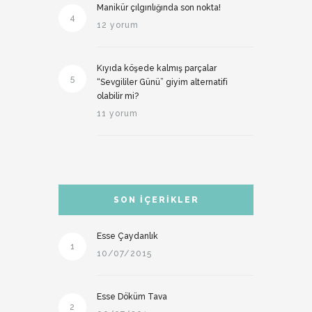
Manikür çılgınlığında son nokta!
4
12 yorum
Kıyıda köşede kalmış parçalar
5
“Sevgililer Günü” giyim alternatifi
olabilir mi?
11 yorum
SON İÇERIKLER
Esse Çaydanlık
1
10/07/2015
Esse Döküm Tava
2