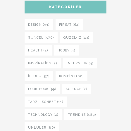
KATEGORILER
DESIGN (93)
FIRSAT (62)
GÜNCEL (576)
GÜZEL-IZ (49)
HEALTH (4)
HOBBY (3)
INSPIRATION (3)
INTERVIEW (4)
İP-UCU (57)
KOMBIN (106)
LOOK-BOOK (99)
SCIENCE (2)
TARZ-I SOHBET (11)
TECHNOLOGY (4)
TREND-IZ (189)
ÜNLÜLER (86)