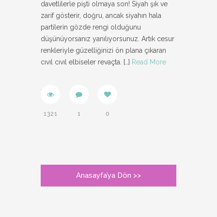
davetlilerle pişti olmaya son! Siyah şık ve
zarif gösterir, doğru, ancak siyahın hala
partilerin gözde rengi olduğunu
düşünüyorsanız yanılıyorsunuz. Artık cesur
renkleriyle güzelliğinizi ön plana çıkaran
cıvıl cıvıl elbiseler revaçta.
[…]
Read More
1321
1
0
Anasayfa’ya Dön >>