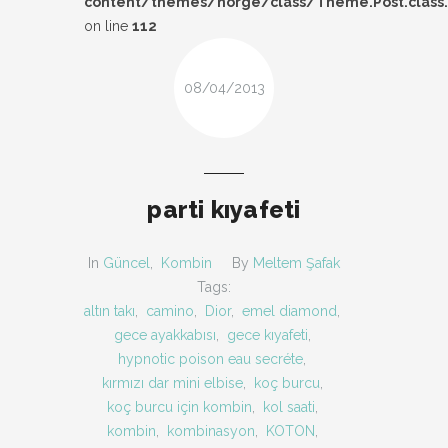
content/themes/norge/class/Theme.Post.class
DESIGN
on line
112
FIRSAT
08/04/2013
KOMBIN
TARZ-I SOHBET
parti kıyafeti
In
Güncel
,
Kombin
By
Meltem Şafak
Tags:
altın takı
,
camino
,
Dior
,
emel diamond
,
gece ayakkabısı
,
gece kıyafeti
,
hypnotic poison eau secréte
,
kırmızı dar mini elbise
,
koç burcu
,
koç burcu için kombin
,
kol saati
,
kombin
,
kombinasyon
,
KOTON
,