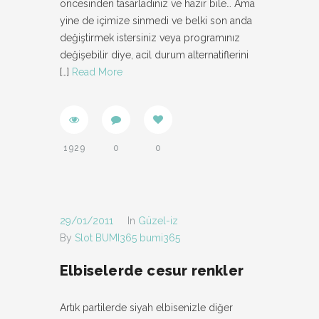
öncesinden tasarladınız ve hazır bile… Ama
yine de içimize sinmedi ve belki son anda
değiştirmek istersiniz veya programınız
değişebilir diye, acil durum alternatiflerini
[…]
Read More
1929
0
0
29/01/2011
In
Güzel-iz
By
Slot BUMI365 bumi365
Elbiselerde cesur renkler
Artık partilerde siyah elbisenizle diğer