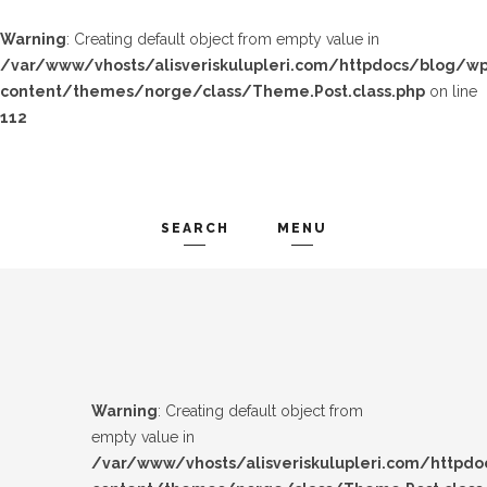
Warning
: Creating default object from empty value in
/var/www/vhosts/alisveriskulupleri.com/httpdocs/blog/wp
content/themes/norge/class/Theme.Post.class.php
on line
112
SEARCH
MENU
TREND-IZ
Search and hit enter ...
GÜZEL-IZ
LOOK-BOOK
Warning
: Creating default object from
ÜNLÜLER
empty value in
/var/www/vhosts/alisveriskulupleri.com/httpd
İP-UCU