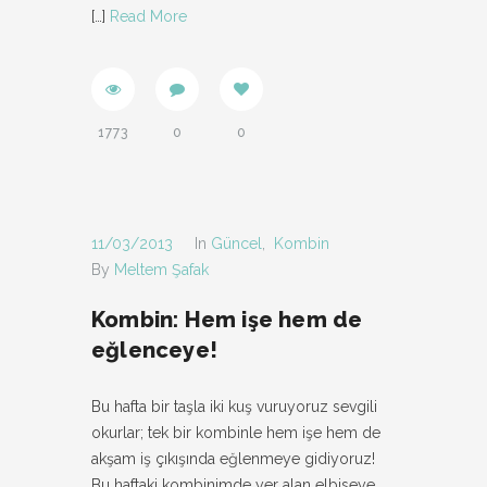
[…]
Read More
1773
0
0
11/03/2013
In
Güncel
,
Kombin
By
Meltem Şafak
Kombin: Hem işe hem de
eğlenceye!
Bu hafta bir taşla iki kuş vuruyoruz sevgili
okurlar; tek bir kombinle hem işe hem de
akşam iş çıkışında eğlenmeye gidiyoruz!
Bu haftaki kombinimde yer alan elbiseye