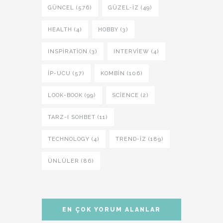
GÜNCEL (576)
GÜZEL-IZ (49)
HEALTH (4)
HOBBY (3)
INSPIRATION (3)
INTERVIEW (4)
İP-UCU (57)
KOMBIN (106)
LOOK-BOOK (99)
SCIENCE (2)
TARZ-I SOHBET (11)
TECHNOLOGY (4)
TREND-IZ (189)
ÜNLÜLER (86)
EN ÇOK YORUM ALANLAR