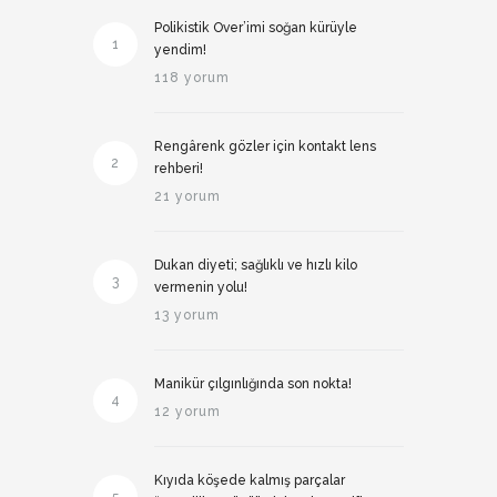
Polikistik Over’imi soğan kürüyle
1
yendim!
118 yorum
Rengârenk gözler için kontakt lens
2
rehberi!
21 yorum
Dukan diyeti; sağlıklı ve hızlı kilo
3
vermenin yolu!
13 yorum
Manikür çılgınlığında son nokta!
4
12 yorum
Kıyıda köşede kalmış parçalar