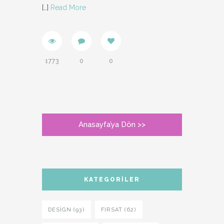
[…]
Read More
1773
0
0
Anasayfa’ya Dön >>
KATEGORILER
DESIGN (93)
FIRSAT (62)