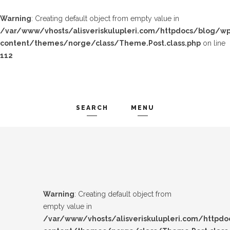
Warning
: Creating default object from empty value in
/var/www/vhosts/alisveriskulupleri.com/httpdocs/blog/wp
content/themes/norge/class/Theme.Post.class.php
on line
112
SEARCH
MENU
TREND-IZ
Search and hit enter ...
GÜZEL-IZ
LOOK-BOOK
Warning
: Creating default object from
ÜNLÜLER
empty value in
/var/www/vhosts/alisveriskulupleri.com/httpd
İP-UCU