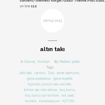
content/themes/norge/class/Theme.Post.class
DESIGN
on line
112
FIRSAT
08/04/2013
KOMBIN
TARZ-I SOHBET
altın takı
In
Güncel
,
Kombin
By
Meltem Şafak
Tags:
altın takı
,
camino
,
Dior
,
emel diamond
,
gece ayakkabısı
,
gece kıyafeti
,
hypnotic poison eau secréte
,
kırmızı dar mini elbise
,
koç burcu
,
koç burcu için kombin
,
kol saati
,
kombin
,
kombinasyon
,
KOTON
,