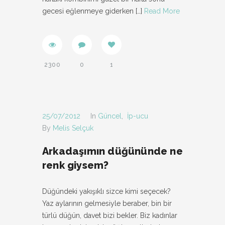
gecesi eğlenmeye giderken
[…]
Read More
2300
0
1
25/07/2012
In
Güncel
,
İp-ucu
By
Melis Selçuk
Arkadaşımın düğününde ne
renk giysem?
Düğündeki yakışıklı sizce kimi seçecek?
Yaz aylarının gelmesiyle beraber, bin bir
türlü düğün, davet bizi bekler. Biz kadınlar