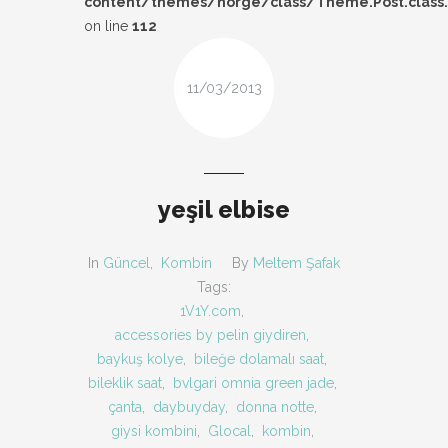
content/themes/norge/class/Theme.Post.class
DESIGN
on line
112
FIRSAT
11/03/2013
KOMBIN
TARZ-I SOHBET
yeşil elbise
In
Güncel
,
Kombin
By
Meltem Şafak
Tags:
1V1Y.com
,
accessories by pelin giydiren
,
baykuş kolye
,
bileğe dolamalı saat
,
bileklik saat
,
bvlgari omnia green jade
,
çanta
,
daybuyday
,
donna notte
,
giysi kombini
,
Glocal
,
kombin
,