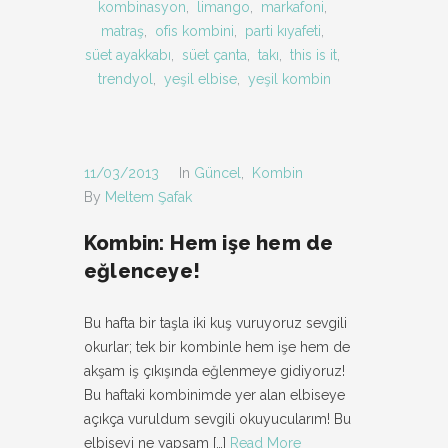
kombinasyon
,
limango
,
markafoni
,
matraş
,
ofis kombini
,
parti kıyafeti
,
süet ayakkabı
,
süet çanta
,
takı
,
this is it
,
trendyol
,
yeşil elbise
,
yeşil kombin
11/03/2013
In
Güncel
,
Kombin
By
Meltem Şafak
Kombin: Hem işe hem de
eğlenceye!
Bu hafta bir taşla iki kuş vuruyoruz sevgili
okurlar; tek bir kombinle hem işe hem de
akşam iş çıkışında eğlenmeye gidiyoruz!
Bu haftaki kombinimde yer alan elbiseye
açıkça vuruldum sevgili okuyucularım! Bu
elbiseyi ne yapsam
[…]
Read More