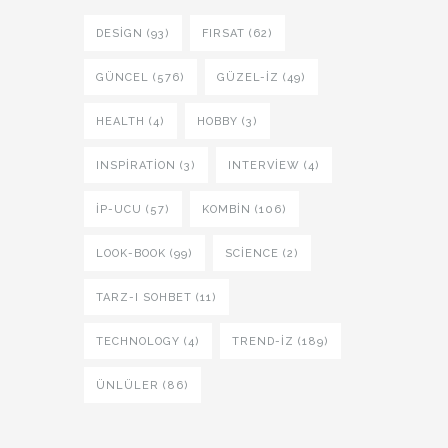
DESIGN (93)
FIRSAT (62)
GÜNCEL (576)
GÜZEL-IZ (49)
HEALTH (4)
HOBBY (3)
INSPIRATION (3)
INTERVIEW (4)
İP-UCU (57)
KOMBIN (106)
LOOK-BOOK (99)
SCIENCE (2)
TARZ-I SOHBET (11)
TECHNOLOGY (4)
TREND-IZ (189)
ÜNLÜLER (86)