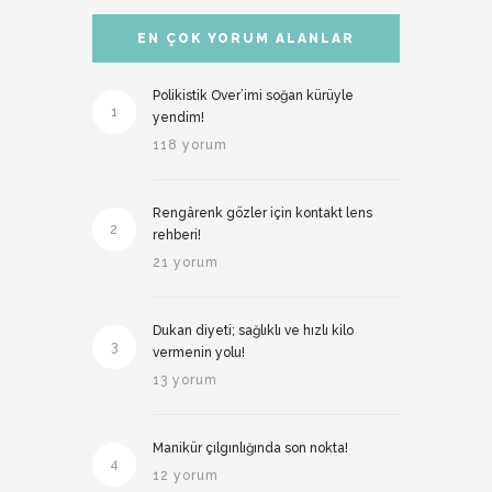
EN ÇOK YORUM ALANLAR
Polikistik Over’imi soğan kürüyle
1
yendim!
118 yorum
Rengârenk gözler için kontakt lens
2
rehberi!
21 yorum
Dukan diyeti; sağlıklı ve hızlı kilo
3
vermenin yolu!
13 yorum
Manikür çılgınlığında son nokta!
4
12 yorum