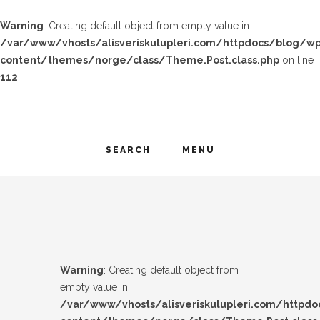
Warning
: Creating default object from empty value in
/var/www/vhosts/alisveriskulupleri.com/httpdocs/blog/wp
content/themes/norge/class/Theme.Post.class.php
on line
112
SEARCH
MENU
TREND-IZ
Search and hit enter ...
GÜZEL-IZ
LOOK-BOOK
Warning
: Creating default object from
ÜNLÜLER
empty value in
/var/www/vhosts/alisveriskulupleri.com/httpd
İP-UCU