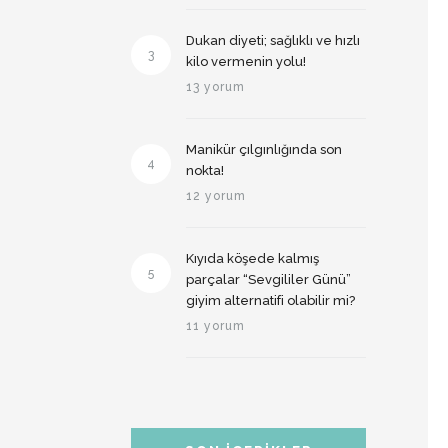
Dukan diyeti; sağlıklı ve hızlı
3
kilo vermenin yolu!
13 yorum
Manikür çılgınlığında son
4
nokta!
12 yorum
Kıyıda köşede kalmış
5
parçalar “Sevgililer Günü”
giyim alternatifi olabilir mi?
11 yorum