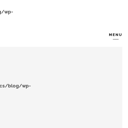
g/wp-
MENU
KOMBIN
TARZ-I SOHBET
ocs/blog/wp-