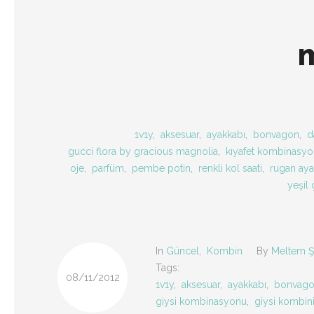
1v1y
,
aksesuar
,
ayakkabı
,
bonvagon
,
d
gucci flora by gracious magnolia
,
kıyafet kombinasy
oje
,
parfüm
,
pembe potin
,
renkli kol saati
,
rugan aya
yeşil 
In
Güncel
,
Kombin
By
Meltem Ş
Tags:
08/11/2012
1v1y
,
aksesuar
,
ayakkabı
,
bonvag
giysi kombinasyonu
,
giysi kombin