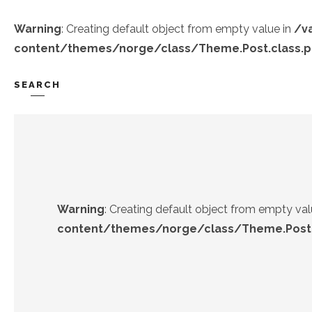
Warning
: Creating default object from empty value in
/v
content/themes/norge/class/Theme.Post.class.
SEARCH
TREND-IZ
GÜZEL-IZ
Warning
: Creating default object from empty val
content/themes/norge/class/Theme.Post.