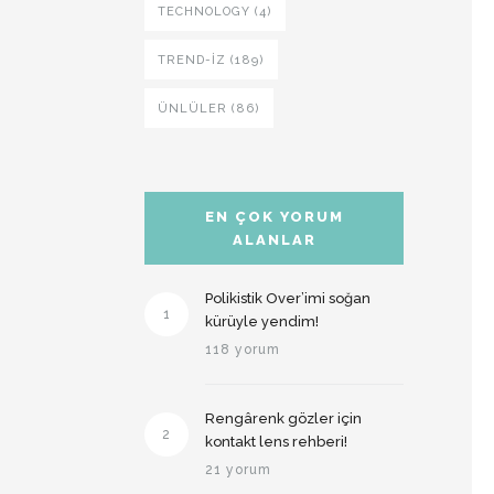
TECHNOLOGY (4)
TREND-IZ (189)
ÜNLÜLER (86)
EN ÇOK YORUM
ALANLAR
Polikistik Over’imi soğan
1
kürüyle yendim!
118 yorum
Rengârenk gözler için
2
kontakt lens rehberi!
21 yorum