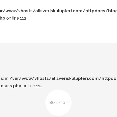
ar/www/vhosts/alisveriskulupleri.com/httpdocs/blo
php
on line
112
LOOK-BOOK
ÜNLÜLER
Search and hit enter ...
İP-UCU
DESIGN
FIRSAT
ue in
/var/www/vhosts/alisveriskulupleri.com/httpd
class.php
on line
112
08/11/2012