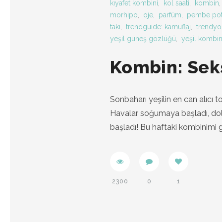
kıyafet kombini
,
kol saati
,
kombin
morhipo
,
oje
,
parfüm
,
pembe pot
takı
,
trendguide: kamuflaj
,
trendyo
yeşil güneş gözlüğü
,
yeşil kombi
Kombin: Seks
Sonbaharı yeşilin en can alıcı to
Havalar soğumaya başladı, dol
başladı! Bu haftaki kombinimi 
2300
0
1