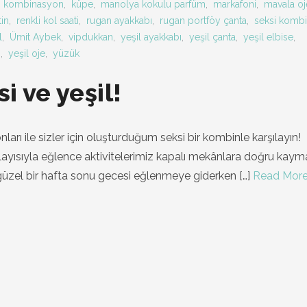
,
kombinasyon
,
küpe
,
manolya kokulu parfüm
,
markafoni
,
mavala oj
in
,
renkli kol saati
,
rugan ayakkabı
,
rugan portföy çanta
,
seksi komb
l
,
Ümit Aybek
,
vipdukkan
,
yeşil ayakkabı
,
yeşil çanta
,
yeşil elbise
,
n
,
yeşil oje
,
yüzük
i ve yeşil!
nları ile sizler için oluşturduğum seksi bir kombinle karşılayın!
ayısıyla eğlence aktivitelerimiz kapalı mekânlara doğru kay
güzel bir hafta sonu gecesi eğlenmeye giderken
[…]
Read Mor