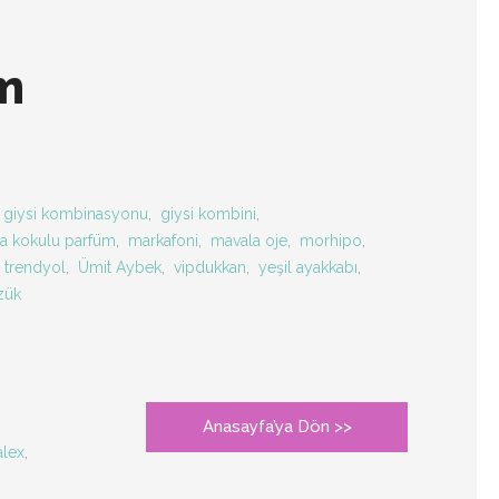
m
giysi kombinasyonu
,
giysi kombini
,
a kokulu parfüm
,
markafoni
,
mavala oje
,
morhipo
,
trendyol
,
Ümit Aybek
,
vipdukkan
,
yeşil ayakkabı
,
zük
Anasayfa’ya Dön >>
alex
,