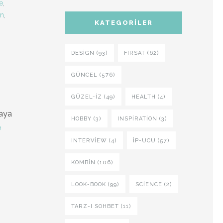
e
,
in
,
KATEGORILER
DESIGN (93)
FIRSAT (62)
GÜNCEL (576)
GÜZEL-IZ (49)
HEALTH (4)
maya
HOBBY (3)
INSPIRATION (3)
e
INTERVIEW (4)
İP-UCU (57)
KOMBIN (106)
LOOK-BOOK (99)
SCIENCE (2)
TARZ-I SOHBET (11)