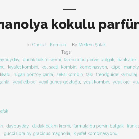
manolya kokulu parfü
In
Güncel
,
Kombin
By
Meltem Şafak
Tags:
aybuyday
,
dudak bakım kremi
,
farmula bu pervin bulgak
,
frank alex
,
onu
,
kıyafet kombini
,
kol saati
,
kombin
,
kombinasyon
,
küpe
,
manoly
kkabı
,
rugan portföy çanta
,
seksi kombin
,
takı
,
trendguide: kamuflaj
,
çanta
,
yeşil elbise
,
yeşil güneş gözlüğü
,
yeşil kombin
,
yeşil oje
,
yü
afak
on
,
daybuyday
,
dudak bakım kremi
,
farmula bu pervin bulgak
,
frank 
i
,
gucci flora by gracious magnolia
,
kıyafet kombinasyonu
,