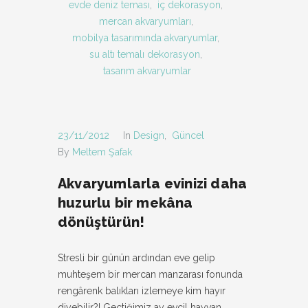
evde deniz teması
,
iç dekorasyon
,
mercan akvaryumları
,
mobilya tasarımında akvaryumlar
,
su altı temalı dekorasyon
,
tasarım akvaryumlar
23/11/2012
In
Design
,
Güncel
By
Meltem Şafak
Akvaryumlarla evinizi daha
huzurlu bir mekâna
dönüştürün!
Stresli bir günün ardından eve gelip
muhteşem bir mercan manzarası fonunda
rengârenk balıkları izlemeye kim hayır
diyebilir?! Geçtiğimiz ay evcil hayvan