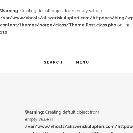
Warning
: Creating default object from empty value in
/var/www/vhosts/alisveriskulupleri.com/httpdocs/blog/wp
content/themes/norge/class/Theme.Post.class.php
on line
112
SEARCH
MENU
TREND-IZ
Search and hit enter ...
GÜZEL-IZ
LOOK-BOOK
Warning
: Creating default object from
ÜNLÜLER
empty value in
/var/www/vhosts/alisveriskulupleri.com/httpd
İP-UCU