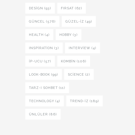
DESIGN (93)
FIRSAT (62)
GÜNCEL (576)
GÜZEL-IZ (49)
HEALTH (4)
HOBBY (3)
INSPIRATION (3)
INTERVIEW (4)
İP-UCU (57)
KOMBIN (106)
LOOK-BOOK (99)
SCIENCE (2)
TARZ-I SOHBET (11)
TECHNOLOGY (4)
TREND-IZ (189)
ÜNLÜLER (86)