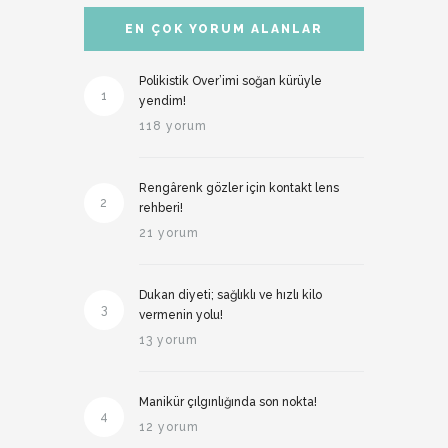
EN ÇOK YORUM ALANLAR
Polikistik Over’imi soğan kürüyle
1
yendim!
118 yorum
Rengârenk gözler için kontakt lens
2
rehberi!
21 yorum
Dukan diyeti; sağlıklı ve hızlı kilo
3
vermenin yolu!
13 yorum
Manikür çılgınlığında son nokta!
4
12 yorum