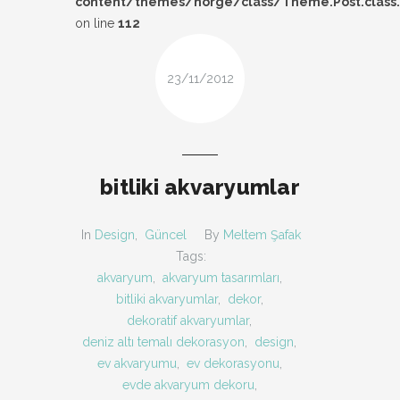
content/themes/norge/class/Theme.Post.class
DESIGN
on line
112
FIRSAT
23/11/2012
KOMBIN
TARZ-I SOHBET
bitliki akvaryumlar
In
Design
,
Güncel
By
Meltem Şafak
Tags:
akvaryum
,
akvaryum tasarımları
,
bitliki akvaryumlar
,
dekor
,
dekoratif akvaryumlar
,
deniz altı temalı dekorasyon
,
design
,
ev akvaryumu
,
ev dekorasyonu
,
evde akvaryum dekoru
,