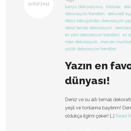
11/07/2012
banyo dekorasyonu
,
biblolar
,
dek
dekorasyon trendleri
,
dekoratif eş
deniz kabuğundan dekorasyon y
deniz temalı dekorasyon
,
denizana
en yeni dekorasyon trendleri
,
ev 
mavi dekorasyon
,
mercan mumlu
yazlık dekorasyon trendleri
Yazın en favo
dünyası!
Deniz ve su altı temalı dekorati
yeşil ve tonlarına bayılırım! Deni
oldukça ilgimi çeker!
[…]
Read 