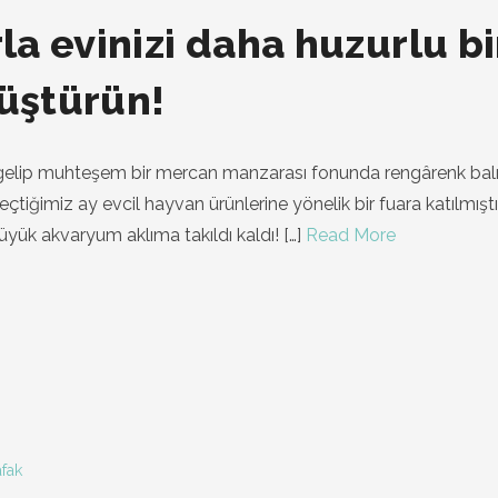
a evinizi daha huzurlu bi
üştürün!
 gelip muhteşem bir mercan manzarası fonunda rengârenk balı
eçtiğimiz ay evcil hayvan ürünlerine yönelik bir fuara katılmışt
üyük akvaryum aklıma takıldı kaldı!
[…]
Read More
fak