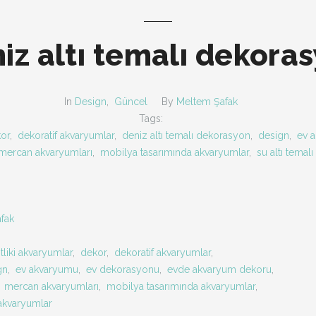
iz altı temalı dekora
In
Design
,
Güncel
By
Meltem Şafak
Tags:
or
,
dekoratif akvaryumlar
,
deniz altı temalı dekorasyon
,
design
,
ev 
mercan akvaryumları
,
mobilya tasarımında akvaryumlar
,
su altı temal
fak
itliki akvaryumlar
,
dekor
,
dekoratif akvaryumlar
,
gn
,
ev akvaryumu
,
ev dekorasyonu
,
evde akvaryum dekoru
,
,
mercan akvaryumları
,
mobilya tasarımında akvaryumlar
,
akvaryumlar