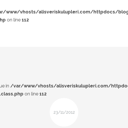
ar/www/vhosts/alisveriskulupleri.com/httpdocs/blo
php
on line
112
LOOK-BOOK
ÜNLÜLER
Search and hit enter ...
İP-UCU
DESIGN
FIRSAT
ue in
/var/www/vhosts/alisveriskulupleri.com/httpd
class.php
on line
112
23/11/2012