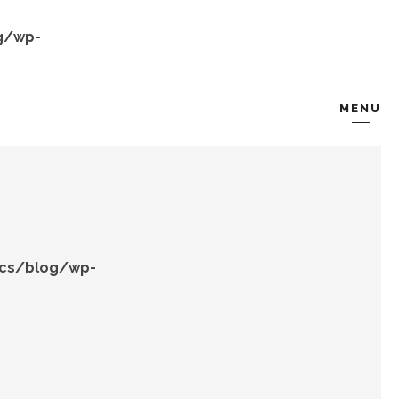
g/wp-
MENU
KOMBIN
TARZ-I SOHBET
ocs/blog/wp-