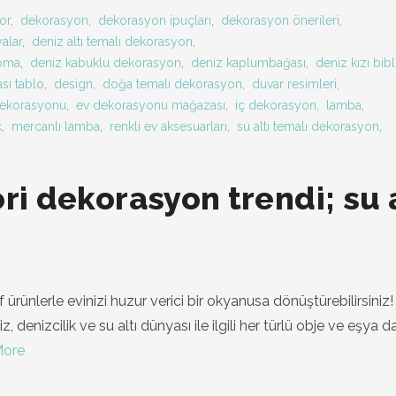
or
,
dekorasyon
,
dekorasyon ipuçları
,
dekorasyon önerileri
,
yalar
,
deniz altı temalı dekorasyon
,
apma
,
deniz kabuklu dekorasyon
,
deniz kaplumbağası
,
deniz kızı bib
sı tablo
,
design
,
doğa temalı dekorasyon
,
duvar resimleri
,
dekorasyonu
,
ev dekorasyonu mağazası
,
iç dekorasyon
,
lamba
,
k
,
mercanlı lamba
,
renkli ev aksesuarları
,
su altı temalı dekorasyon
,
ri dekorasyon trendi; su a
f ürünlerle evinizi huzur verici bir okyanusa dönüştürebilirsiniz!
z, denizcilik ve su altı dünyası ile ilgili her türlü obje ve eşya d
More