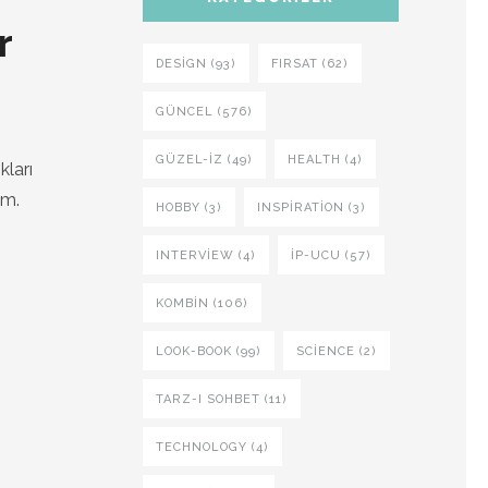
r
DESIGN (93)
FIRSAT (62)
GÜNCEL (576)
GÜZEL-IZ (49)
HEALTH (4)
kları
ım.
HOBBY (3)
INSPIRATION (3)
INTERVIEW (4)
İP-UCU (57)
KOMBIN (106)
LOOK-BOOK (99)
SCIENCE (2)
TARZ-I SOHBET (11)
TECHNOLOGY (4)