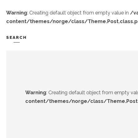
Warning
: Creating default object from empty value in
/v
content/themes/norge/class/Theme.Post.class.
SEARCH
TREND-IZ
GÜZEL-IZ
Warning
: Creating default object from empty val
content/themes/norge/class/Theme.Post.