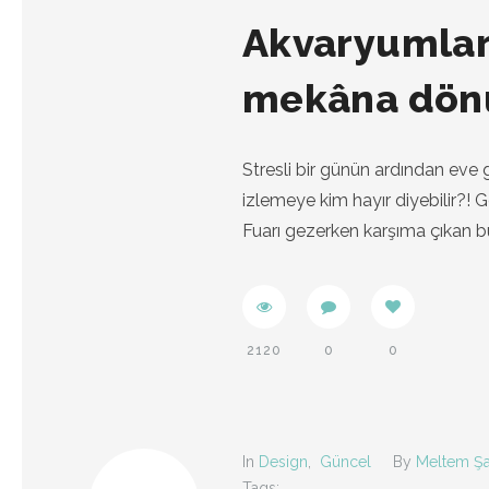
Akvaryumlarl
mekâna dön
Stresli bir günün ardından eve
izlemeye kim hayır diyebilir?! G
Fuarı gezerken karşıma çıkan b
2120
0
0
In
Design
,
Güncel
By
Meltem Şa
Tags: