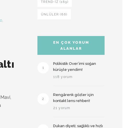
TREND-IZ (189)
ÜNLÜLER (86)
lo
,
EN ÇOK YORUM
ALANLAR
ltı
Polikistik Over’imi soğan
1
kürüyle yendim!
118 yorum
Rengârenk gözler için
 Mavi,
2
kontakt lens rehberi!
a
21 yorum
Dukan diyeti; sağlıklı ve hızlı