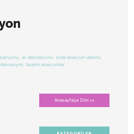
syon
akvaryumu
,
ev dekorasyonu
,
evde akvaryum dekoru
,
ı dekorasyon
,
tasarım akvaryumlar
Anasayfa’ya Dön >>
KATEGORILER