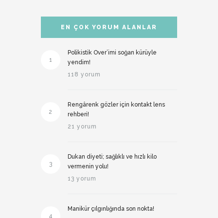
EN ÇOK YORUM ALANLAR
Polikistik Over’imi soğan kürüyle
1
yendim!
118 yorum
Rengârenk gözler için kontakt lens
2
rehberi!
21 yorum
Dukan diyeti; sağlıklı ve hızlı kilo
3
vermenin yolu!
13 yorum
Manikür çılgınlığında son nokta!
4