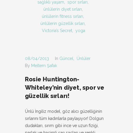
sağlıklı yaşam
,
spor sırları
,
ünlülerin diyet sırları
,
ünlülerin fitness sırları
,
ünlülerin güzellik sırları
,
Victoria’s Secret
,
yoga
08/04/2013
In
Güncel
,
Ünlüler
By
Meltem Şafak
Rosie Huntington-
Whiteley’nin diyet, spor ve
güzellik sırları!
Ünlü İngiliz model, göz alıcı güzelliğinin
sırlarını tüm kadınlarla paylaşıyor! Dolgun
dudakları, sırım gibi ince ve uzun fiziği,
parlak ve hacimli sarı saçları ve renkli