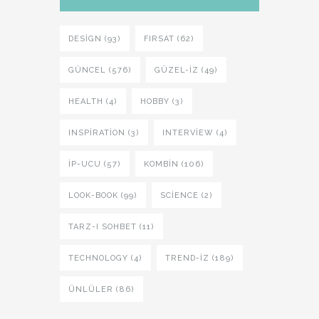
DESIGN (93)
FIRSAT (62)
GÜNCEL (576)
GÜZEL-IZ (49)
HEALTH (4)
HOBBY (3)
INSPIRATION (3)
INTERVIEW (4)
İP-UCU (57)
KOMBIN (106)
LOOK-BOOK (99)
SCIENCE (2)
TARZ-I SOHBET (11)
TECHNOLOGY (4)
TREND-IZ (189)
ÜNLÜLER (86)