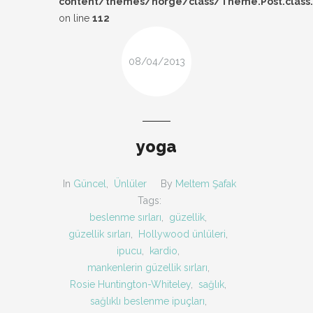
content/themes/norge/class/Theme.Post.class
DESIGN
on line
112
FIRSAT
08/04/2013
KOMBIN
TARZ-I SOHBET
yoga
In
Güncel
,
Ünlüler
By
Meltem Şafak
Tags:
beslenme sırları
,
güzellik
,
güzellik sırları
,
Hollywood ünlüleri
,
ipucu
,
kardio
,
mankenlerin güzellik sırları
,
Rosie Huntington-Whiteley
,
sağlık
,
sağlıklı beslenme ipuçları
,