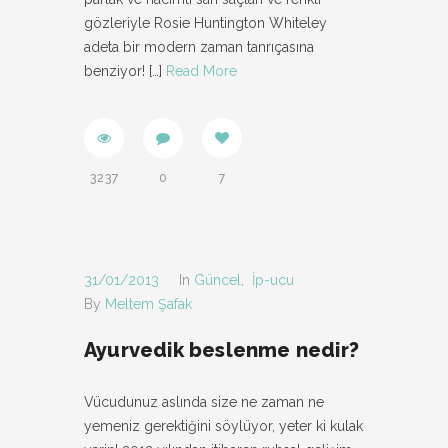
gözleriyle Rosie Huntington Whiteley
adeta bir modern zaman tanrıçasına
benziyor!
[…]
Read More
3237
0
7
31/01/2013
In
Güncel
,
İp-ucu
By
Meltem Şafak
Ayurvedik beslenme nedir?
Vücudunuz aslında size ne zaman ne
yemeniz gerektiğini söylüyor, yeter ki kulak