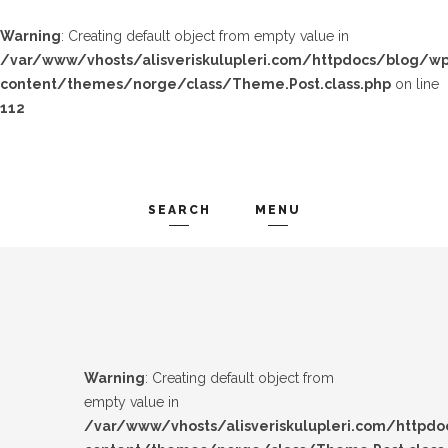
Warning
: Creating default object from empty value in
/var/www/vhosts/alisveriskulupleri.com/httpdocs/blog/wp
content/themes/norge/class/Theme.Post.class.php
on line
112
SEARCH
MENU
TREND-IZ
Search and hit enter ...
GÜZEL-IZ
LOOK-BOOK
Warning
: Creating default object from
ÜNLÜLER
empty value in
/var/www/vhosts/alisveriskulupleri.com/httpd
İP-UCU