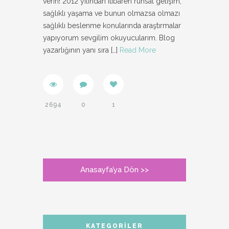
verin! 2012 yılından itibaren ruhsal gelişim,
sağlıklı yaşama ve bunun olmazsa olmazı
sağlıklı beslenme konularında araştırmalar
yapıyorum sevgilim okuyucularım. Blog
yazarlığının yanı sıra
[…]
Read More
2694
0
1
Anasayfa’ya Dön >>
KATEGORILER