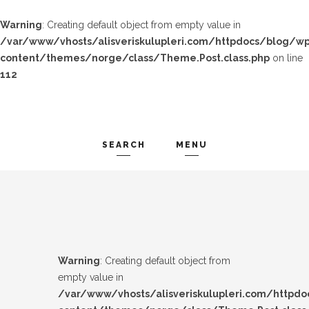
Warning
: Creating default object from empty value in
/var/www/vhosts/alisveriskulupleri.com/httpdocs/blog/wp
content/themes/norge/class/Theme.Post.class.php
on line
112
SEARCH
MENU
TREND-IZ
Search and hit enter ...
GÜZEL-IZ
LOOK-BOOK
Warning
: Creating default object from
ÜNLÜLER
empty value in
/var/www/vhosts/alisveriskulupleri.com/httpd
İP-UCU