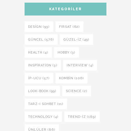
KATEGORILER
DESIGN (93)
FIRSAT (62)
GÜNCEL (576)
GÜZEL-IZ (49)
HEALTH (4)
HOBBY (3)
INSPIRATION (3)
INTERVIEW (4)
İP-UCU (57)
KOMBIN (106)
LOOK-BOOK (99)
SCIENCE (2)
TARZ-I SOHBET (11)
TECHNOLOGY (4)
TREND-IZ (189)
ÜNLÜLER (86)