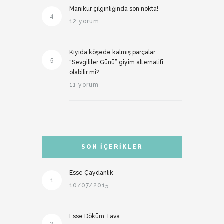
Manikür çılgınlığında son nokta!
4
12 yorum
Kıyıda köşede kalmış parçalar
5
“Sevgililer Günü” giyim alternatifi
olabilir mi?
11 yorum
SON İÇERIKLER
Esse Çaydanlık
1
10/07/2015
Esse Döküm Tava