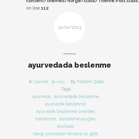
content/themes/norge/class/Theme.Post.class
DESIGN
on line
112
FIRSAT
31/01/2013
KOMBIN
TARZ-I SOHBET
ayurvedada beslenme
In
Güncel
,
İp-ucu
By
Meltem Şafak
Tags:
ayurveda
,
ayurvedada beslenme
,
ayurvedik beslenme
,
ayurvedik beslenme önerileri
,
beslenme
,
beslenme ipuçları
,
doshalar
,
hangi yiyecekler kimlere iyi gelir
,