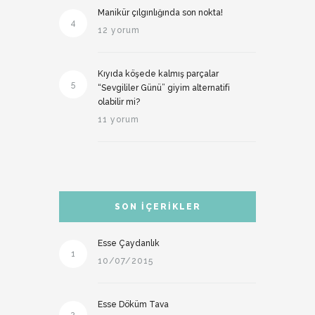
Manikür çılgınlığında son nokta!
4
12 yorum
Kıyıda köşede kalmış parçalar
5
“Sevgililer Günü” giyim alternatifi
olabilir mi?
11 yorum
SON İÇERIKLER
Esse Çaydanlık
1
10/07/2015
Esse Döküm Tava