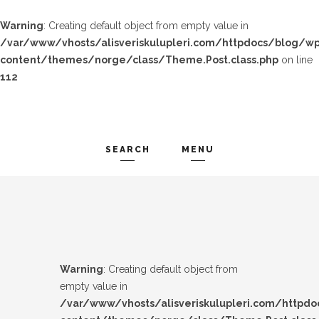
Warning
: Creating default object from empty value in
/var/www/vhosts/alisveriskulupleri.com/httpdocs/blog/wp
content/themes/norge/class/Theme.Post.class.php
on line
112
SEARCH
MENU
TREND-IZ
Search and hit enter ...
GÜZEL-IZ
LOOK-BOOK
Warning
: Creating default object from
ÜNLÜLER
empty value in
/var/www/vhosts/alisveriskulupleri.com/httpd
İP-UCU