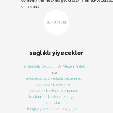
content/themes/norge/class/Theme.Post.class
DESIGN
on line
112
FIRSAT
31/01/2013
KOMBIN
TARZ-I SOHBET
sağlıklı yiyecekler
In
Güncel
,
İp-ucu
By
Meltem Şafak
Tags:
ayurveda
,
ayurvedada beslenme
,
ayurvedik beslenme
,
ayurvedik beslenme önerileri
,
beslenme
,
beslenme ipuçları
,
doshalar
,
hangi yiyecekler kimlere iyi gelir
,