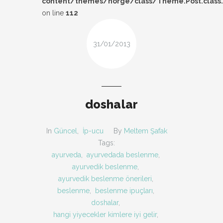
content/themes/norge/class/Theme.Post.class
DESIGN
on line
112
FIRSAT
31/01/2013
KOMBIN
TARZ-I SOHBET
doshalar
In
Güncel
,
İp-ucu
By
Meltem Şafak
Tags:
ayurveda
,
ayurvedada beslenme
,
ayurvedik beslenme
,
ayurvedik beslenme önerileri
,
beslenme
,
beslenme ipuçları
,
doshalar
,
hangi yiyecekler kimlere iyi gelir
,