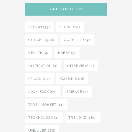
KATEGORILER
DESIGN (93)
FIRSAT (62)
GÜNCEL (576)
GÜZEL-IZ (49)
HEALTH (4)
HOBBY (3)
INSPIRATION (3)
INTERVIEW (4)
İP-UCU (57)
KOMBIN (106)
LOOK-BOOK (99)
SCIENCE (2)
TARZ-I SOHBET (11)
TECHNOLOGY (4)
TREND-IZ (189)
ÜNLÜLER (86)