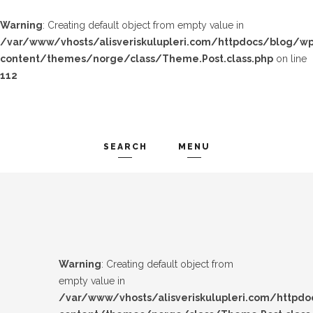
Warning
: Creating default object from empty value in
/var/www/vhosts/alisveriskulupleri.com/httpdocs/blog/wp
content/themes/norge/class/Theme.Post.class.php
on line
112
SEARCH
MENU
TREND-IZ
Search and hit enter ...
GÜZEL-IZ
LOOK-BOOK
Warning
: Creating default object from
ÜNLÜLER
empty value in
/var/www/vhosts/alisveriskulupleri.com/httpd
İP-UCU