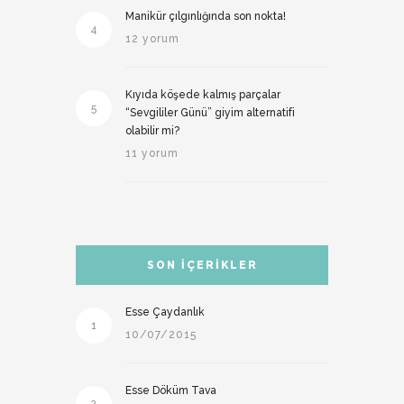
Manikür çılgınlığında son nokta!
4
12 yorum
Kıyıda köşede kalmış parçalar
5
“Sevgililer Günü” giyim alternatifi
olabilir mi?
11 yorum
SON İÇERIKLER
Esse Çaydanlık
1
10/07/2015
Esse Döküm Tava