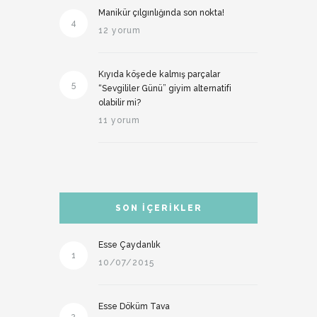
Manikür çılgınlığında son nokta!
4
12 yorum
Kıyıda köşede kalmış parçalar
5
“Sevgililer Günü” giyim alternatifi
olabilir mi?
11 yorum
SON İÇERIKLER
Esse Çaydanlık
1
10/07/2015
Esse Döküm Tava