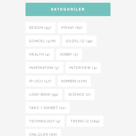
KATEGORILER
DESIGN (93)
FIRSAT (62)
GÜNCEL (576)
GÜZEL-IZ (49)
HEALTH (4)
HOBBY (3)
INSPIRATION (3)
INTERVIEW (4)
İP-UCU (57)
KOMBIN (106)
LOOK-BOOK (99)
SCIENCE (2)
TARZ-I SOHBET (11)
TECHNOLOGY (4)
TREND-IZ (189)
ÜNLÜLER (86)