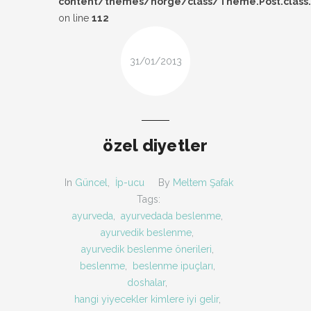
content/themes/norge/class/Theme.Post.class
DESIGN
on line
112
FIRSAT
31/01/2013
KOMBIN
TARZ-I SOHBET
özel diyetler
In
Güncel
,
İp-ucu
By
Meltem Şafak
Tags:
ayurveda
,
ayurvedada beslenme
,
ayurvedik beslenme
,
ayurvedik beslenme önerileri
,
beslenme
,
beslenme ipuçları
,
doshalar
,
hangi yiyecekler kimlere iyi gelir
,