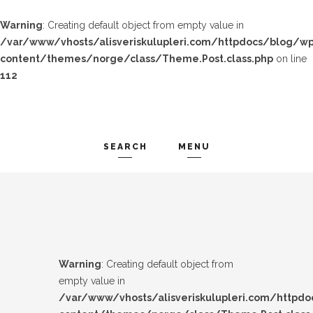
Warning
: Creating default object from empty value in
/var/www/vhosts/alisveriskulupleri.com/httpdocs/blog/wp
content/themes/norge/class/Theme.Post.class.php
on line
112
SEARCH
MENU
TREND-IZ
Search and hit enter ...
GÜZEL-IZ
LOOK-BOOK
Warning
: Creating default object from
ÜNLÜLER
empty value in
/var/www/vhosts/alisveriskulupleri.com/httpd
İP-UCU