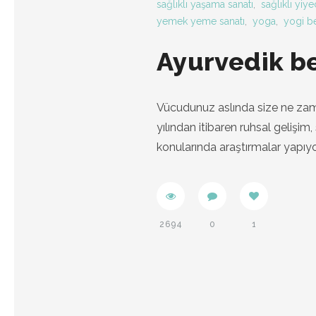
sağlıklı yaşama sanatı
,
sağlıklı yiye
yemek yeme sanatı
,
yoga
,
yogi b
Ayurvedik b
Vücudunuz aslında size ne zama
yılından itibaren ruhsal gelişi
konularında araştırmalar yapıyo
2694
0
1