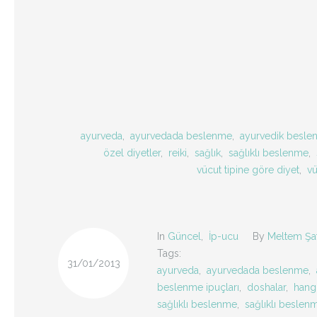
ayurveda
,
ayurvedada beslenme
,
ayurvedik besle
özel diyetler
,
reiki
,
sağlık
,
sağlıklı beslenme
,
vücut tipine göre diyet
,
vü
In
Güncel
,
İp-ucu
By
Meltem Şa
Tags:
31/01/2013
ayurveda
,
ayurvedada beslenme
,
beslenme ipuçları
,
doshalar
,
hangi
sağlıklı beslenme
,
sağlıklı beslenm