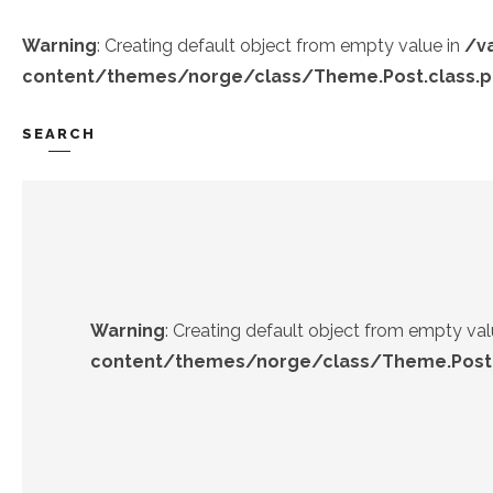
Warning
: Creating default object from empty value in
/v
content/themes/norge/class/Theme.Post.class.
SEARCH
TREND-IZ
GÜZEL-IZ
Warning
: Creating default object from empty val
content/themes/norge/class/Theme.Post.