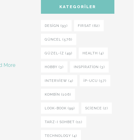
KATEGORILER
DESIGN (93)
FIRSAT (62)
GÜNCEL (576)
GÜZEL-IZ (49)
HEALTH (4)
d More
HOBBY (3)
INSPIRATION (3)
INTERVIEW (4)
İP-UCU (57)
KOMBIN (106)
LOOK-BOOK (99)
SCIENCE (2)
TARZ-I SOHBET (11)
TECHNOLOGY (4)