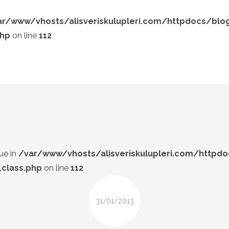
ar/www/vhosts/alisveriskulupleri.com/httpdocs/blo
php
on line
112
LOOK-BOOK
ÜNLÜLER
Search and hit enter ...
İP-UCU
DESIGN
FIRSAT
ue in
/var/www/vhosts/alisveriskulupleri.com/httpd
class.php
on line
112
31/01/2013