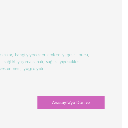
oshalar
,
hangi yiyecekler kimlere iyi gelir
,
ipucu
,
m
,
sağlıklı yaşama sanatı
,
sağlıklı yiyecekler
,
beslenmesi
,
yogi diyeti
Anasayfa’ya Dön >>