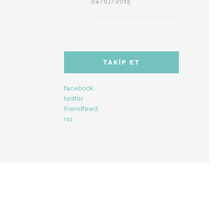
04/07/2015
TAKIP ET
facebook
twitter
friendfeed
rss