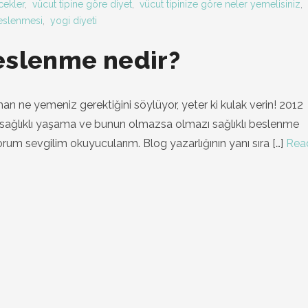
cekler
,
vücut tipine göre diyet
,
vücut tipinize göre neler yemelisiniz
,
eslenmesi
,
yogi diyeti
eslenme nedir?
n ne yemeniz gerektiğini söylüyor, yeter ki kulak verin! 2012
m, sağlıklı yaşama ve bunun olmazsa olmazı sağlıklı beslenme
rum sevgilim okuyucularım. Blog yazarlığının yanı sıra
[…]
Rea