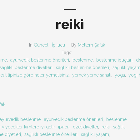
reiki
In
Güncel
,
İp-ucu
By
Meltem Şafak
Tags:
nme
,
ayurvedik beslenme önerileri
,
beslenme
,
beslenme ipuçları
,
d
sağlıklı beslenme diyetleri
,
sağlıklı beslenme önerileri
,
sağlıklı yaşa
cut tipinize göre neler yemelisiniz
,
yemek yeme sanatı
,
yoga
,
yogi 
fak
ayurvedik beslenme
,
ayurvedik beslenme önerileri
,
beslenme
,
 yiyecekler kimlere iyi gelir
,
ipucu
,
özel diyetler
,
reiki
,
sağlık
,
e diyetleri
,
sağlıklı beslenme önerileri
,
sağlıklı yaşam
,