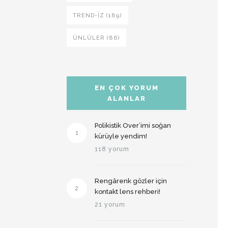
TREND-IZ (189)
ÜNLÜLER (86)
EN ÇOK YORUM
ALANLAR
Polikistik Over’imi soğan
1
kürüyle yendim!
118 yorum
Rengârenk gözler için
2
kontakt lens rehberi!
21 yorum