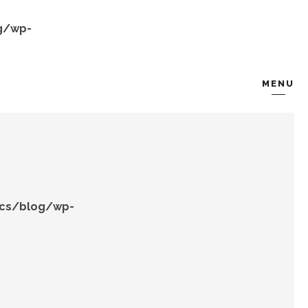
g/wp-
MENU
KOMBIN
TARZ-I SOHBET
ocs/blog/wp-