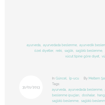
ayurveda
,
ayurvedada beslenme
,
ayurvedik besle
özel diyetler
,
reiki
,
sağlık
,
sağlıklı beslenme
,
vücut tipine göre diyet
,
vü
In
Güncel
,
İp-ucu
By
Meltem Şa
Tags:
31/01/2013
ayurveda
,
ayurvedada beslenme
,
beslenme ipuçları
,
doshalar
,
hangi
sağlıklı beslenme
,
sağlıklı beslenm