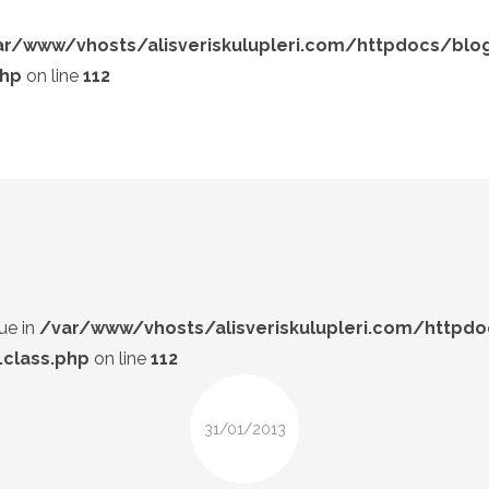
ar/www/vhosts/alisveriskulupleri.com/httpdocs/blo
php
on line
112
LOOK-BOOK
ÜNLÜLER
Search and hit enter ...
İP-UCU
DESIGN
FIRSAT
ue in
/var/www/vhosts/alisveriskulupleri.com/httpd
class.php
on line
112
31/01/2013