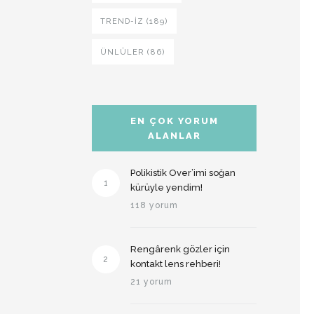
TREND-IZ (189)
ÜNLÜLER (86)
EN ÇOK YORUM
ALANLAR
Polikistik Over’imi soğan
1
kürüyle yendim!
118 yorum
Rengârenk gözler için
2
kontakt lens rehberi!
21 yorum