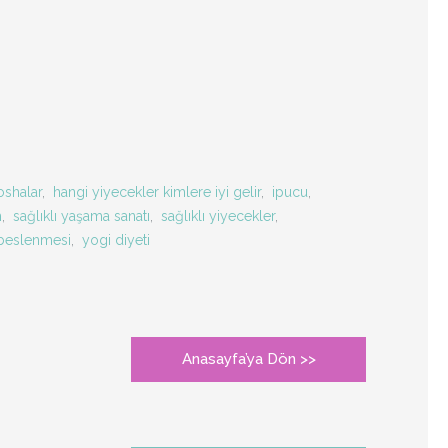
oshalar
,
hangi yiyecekler kimlere iyi gelir
,
ipucu
,
m
,
sağlıklı yaşama sanatı
,
sağlıklı yiyecekler
,
beslenmesi
,
yogi diyeti
Anasayfa’ya Dön >>