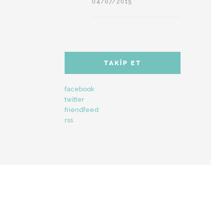
04/07/2015
TAKIP ET
facebook
twitter
friendfeed
rss