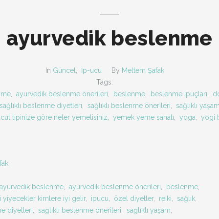
ayurvedik beslenme
In
Güncel
,
İp-ucu
By
Meltem Şafak
Tags:
nme
,
ayurvedik beslenme önerileri
,
beslenme
,
beslenme ipuçları
,
d
sağlıklı beslenme diyetleri
,
sağlıklı beslenme önerileri
,
sağlıklı yaşa
cut tipinize göre neler yemelisiniz
,
yemek yeme sanatı
,
yoga
,
yogi 
fak
ayurvedik beslenme
,
ayurvedik beslenme önerileri
,
beslenme
,
 yiyecekler kimlere iyi gelir
,
ipucu
,
özel diyetler
,
reiki
,
sağlık
,
e diyetleri
,
sağlıklı beslenme önerileri
,
sağlıklı yaşam
,