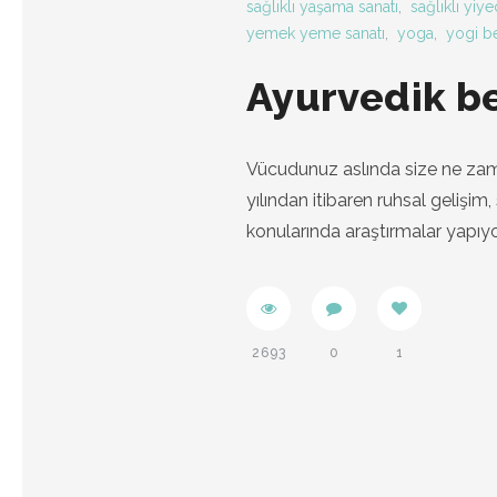
sağlıklı yaşama sanatı
,
sağlıklı yiye
yemek yeme sanatı
,
yoga
,
yogi b
Ayurvedik b
Vücudunuz aslında size ne zama
yılından itibaren ruhsal gelişi
konularında araştırmalar yapıyo
2693
0
1