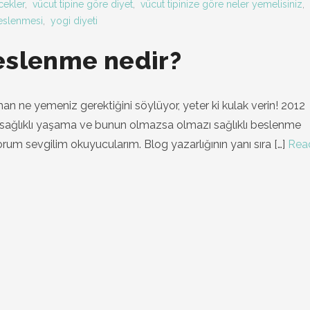
cekler
,
vücut tipine göre diyet
,
vücut tipinize göre neler yemelisiniz
,
eslenmesi
,
yogi diyeti
eslenme nedir?
n ne yemeniz gerektiğini söylüyor, yeter ki kulak verin! 2012
m, sağlıklı yaşama ve bunun olmazsa olmazı sağlıklı beslenme
rum sevgilim okuyucularım. Blog yazarlığının yanı sıra
[…]
Rea