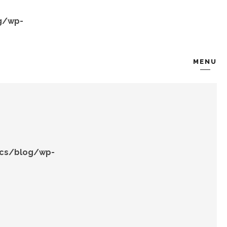
g/wp-
MENU
KOMBIN
TARZ-I SOHBET
ocs/blog/wp-