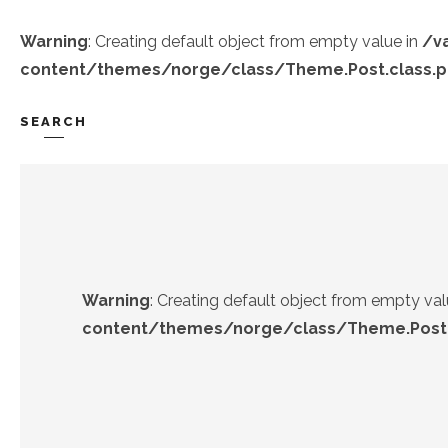
Warning
: Creating default object from empty value in
/v
content/themes/norge/class/Theme.Post.class.
SEARCH
TREND-IZ
GÜZEL-IZ
Warning
: Creating default object from empty val
content/themes/norge/class/Theme.Post.