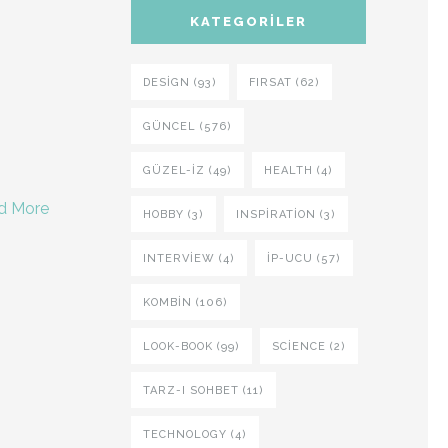
KATEGORILER
DESIGN (93)
FIRSAT (62)
GÜNCEL (576)
GÜZEL-IZ (49)
HEALTH (4)
d More
HOBBY (3)
INSPIRATION (3)
INTERVIEW (4)
İP-UCU (57)
KOMBIN (106)
LOOK-BOOK (99)
SCIENCE (2)
TARZ-I SOHBET (11)
TECHNOLOGY (4)