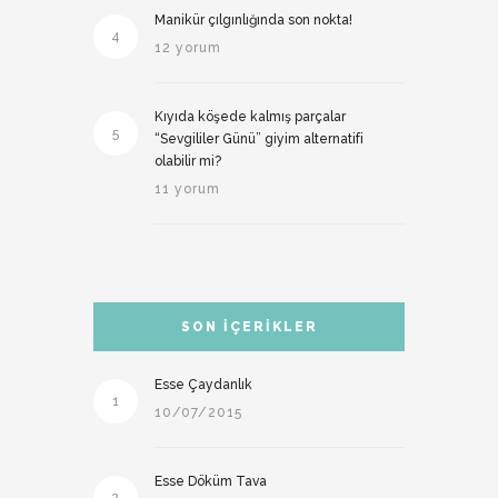
Manikür çılgınlığında son nokta!
4
12 yorum
Kıyıda köşede kalmış parçalar
5
“Sevgililer Günü” giyim alternatifi
olabilir mi?
11 yorum
SON İÇERIKLER
Esse Çaydanlık
1
10/07/2015
Esse Döküm Tava