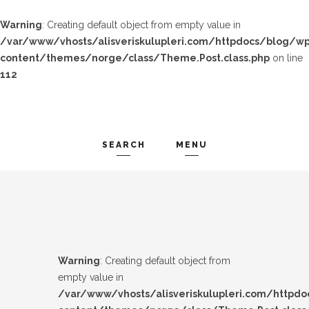
Warning
: Creating default object from empty value in
/var/www/vhosts/alisveriskulupleri.com/httpdocs/blog/wp
content/themes/norge/class/Theme.Post.class.php
on line
112
SEARCH
MENU
TREND-IZ
Search and hit enter ...
GÜZEL-IZ
LOOK-BOOK
Warning
: Creating default object from
ÜNLÜLER
empty value in
/var/www/vhosts/alisveriskulupleri.com/httpd
İP-UCU