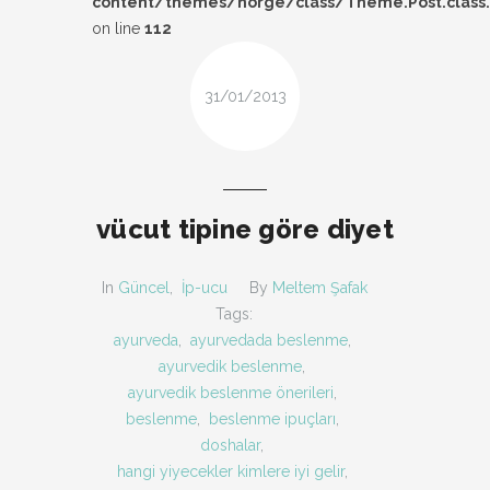
content/themes/norge/class/Theme.Post.class
DESIGN
on line
112
FIRSAT
31/01/2013
KOMBIN
TARZ-I SOHBET
vücut tipine göre diyet
In
Güncel
,
İp-ucu
By
Meltem Şafak
Tags:
ayurveda
,
ayurvedada beslenme
,
ayurvedik beslenme
,
ayurvedik beslenme önerileri
,
beslenme
,
beslenme ipuçları
,
doshalar
,
hangi yiyecekler kimlere iyi gelir
,