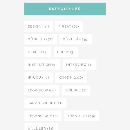
KATEGORILER
DESIGN (93)
FIRSAT (62)
GÜNCEL (576)
GÜZEL-IZ (49)
HEALTH (4)
HOBBY (3)
INSPIRATION (3)
INTERVIEW (4)
İP-UCU (57)
KOMBIN (106)
LOOK-BOOK (99)
SCIENCE (2)
TARZ-I SOHBET (11)
TECHNOLOGY (4)
TREND-IZ (189)
ÜNLÜLER (86)