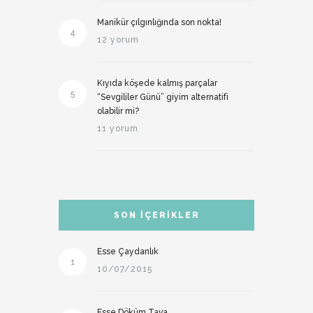
Manikür çılgınlığında son nokta!
4
12 yorum
Kıyıda köşede kalmış parçalar
5
“Sevgililer Günü” giyim alternatifi
olabilir mi?
11 yorum
SON İÇERIKLER
Esse Çaydanlık
1
10/07/2015
Esse Döküm Tava