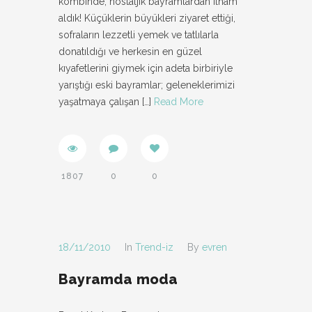
kombinde, nostaljik bayramlardan ilham
aldık! Küçüklerin büyükleri ziyaret ettiği,
sofraların lezzetli yemek ve tatlılarla
donatıldığı ve herkesin en güzel
kıyafetlerini giymek için adeta birbiriyle
yarıştığı eski bayramlar; geleneklerimizi
yaşatmaya çalışan
[…]
Read More
1807
0
0
18/11/2010
In
Trend-iz
By
evren
Bayramda moda