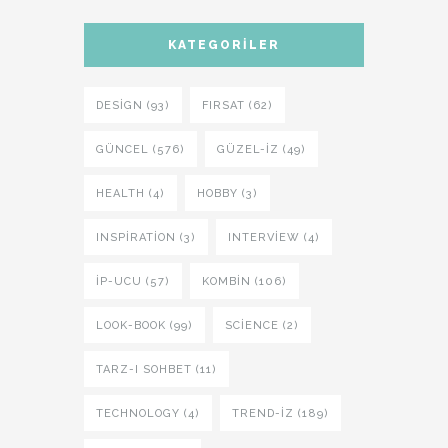
KATEGORILER
DESIGN (93)
FIRSAT (62)
GÜNCEL (576)
GÜZEL-IZ (49)
HEALTH (4)
HOBBY (3)
INSPIRATION (3)
INTERVIEW (4)
İP-UCU (57)
KOMBIN (106)
LOOK-BOOK (99)
SCIENCE (2)
TARZ-I SOHBET (11)
TECHNOLOGY (4)
TREND-IZ (189)