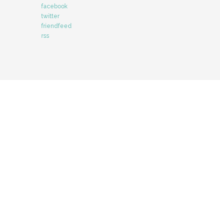
facebook
twitter
friendfeed
rss