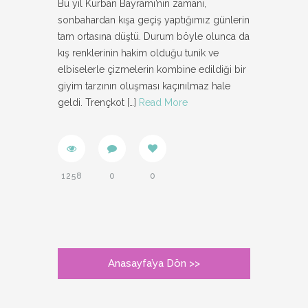
Bu yıl Kurban Bayramı’nın zamanı,
sonbahardan kışa geçiş yaptığımız günlerin
tam ortasına düştü. Durum böyle olunca da
kış renklerinin hakim olduğu tunik ve
elbiselerle çizmelerin kombine edildiği bir
giyim tarzının oluşması kaçınılmaz hale
geldi. Trençkot
[…]
Read More
1258
0
0
Anasayfa’ya Dön >>