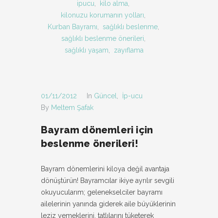
ipucu
,
kilo alma
,
kilonuzu korumanın yolları
,
Kurban Bayramı
,
sağlıklı beslenme
,
sağlıklı beslenme önerileri
,
sağlıklı yaşam
,
zayıflama
01/11/2012
In
Güncel
,
İp-ucu
By
Meltem Şafak
Bayram dönemleri için
beslenme önerileri!
Bayram dönemlerini kiloya değil avantaja
dönüştürün! Bayramcılar ikiye ayrılır sevgili
okuyucularım; gelenekselciler bayramı
ailelerinin yanında giderek aile büyüklerinin
leziz yemeklerini, tatlılarını tüketerek