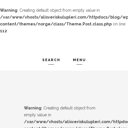
Warning
: Creating default object from empty value in
/var/www/vhosts/alisveriskulupleri.com/httpdocs/blog/wp
content/themes/norge/class/Theme.Post.class.php
on line
112
SEARCH
MENU
TREND-IZ
Search and hit enter ...
GÜZEL-IZ
LOOK-BOOK
Warning
: Creating default object from
ÜNLÜLER
empty value in
/var/www/vhosts/alisveriskulupleri.com/httpd
İP-UCU