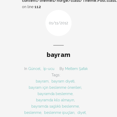
content/themes/norge/class/Theme.Post.class
DESIGN
on line
112
FIRSAT
01/11/2012
KOMBIN
TARZ-I SOHBET
bayram
In
Güncel
,
İp-ucu
By
Meltem Şafak
Tags:
bayram
,
bayram diyeti
,
bayram için beslenme önerileri
,
bayramda beslenme
,
bayramda kilo almayın
,
bayramda sağlıklı beslenme
,
beslenme
,
beslenme ipuçları
,
diyet
,