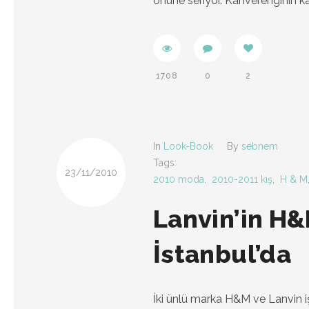
önüne seriyor. Kahverenginin ka
1708
0
2
In
Look-Book
By
sebnem
Tags:
23/11/2010
2010 moda
,
2010-2011 kış
,
H & M
Lanvin’in H&
İstanbul’da
İki ünlü marka H&M ve Lanvin iş