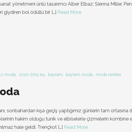
 sanat yönetmeni ünlü tasarımcı Alber Elbaz; Sienna Miller, Pe
i giydiren bol ödüllü bir
[…]
Read More
10 moda
,
2010-2011 kış
,
bayram
,
bayram moda
,
moda renkler
oda
nı, sonbahardan kışa geçiş yaptığımız günlerin tam ortasına d
erinin hakim olduğu tunik ve elbiselerle çizmelerin kombine e
ınılmaz hale geldi. Trençkot
[…]
Read More