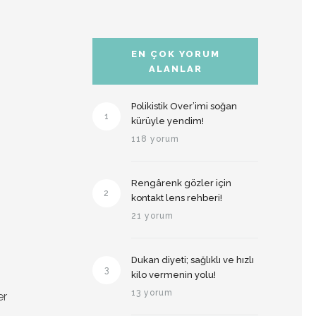
EN ÇOK YORUM
ALANLAR
Polikistik Over’imi soğan
1
kürüyle yendim!
118 yorum
Rengârenk gözler için
2
kontakt lens rehberi!
21 yorum
Dukan diyeti; sağlıklı ve hızlı
3
kilo vermenin yolu!
13 yorum
er