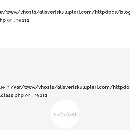
ar/www/vhosts/alisveriskulupleri.com/httpdocs/blo
php
on line
112
LOOK-BOOK
ÜNLÜLER
Search and hit enter ...
İP-UCU
DESIGN
FIRSAT
ue in
/var/www/vhosts/alisveriskulupleri.com/httpd
class.php
on line
112
05/02/2011