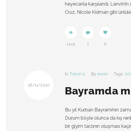
heyecanla karşılandı. Lanvin’in
Cruz, Nicole Kidman gibi ünlüler
1412
1
0
In
Trend-iz
By
evren
Tags:
20
18/11/2010
Bayramda m
Bu yıl Kurban Bayramı’nın zama
Durum böyle olunca da kış renkl
bir giyim tarzının oluşması kaç