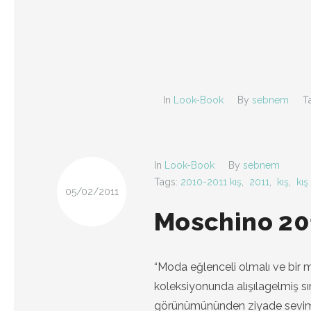
In
Look-Book
By
sebnem
T
In
Look-Book
By
sebnem
Tags:
2010-2011 kış
,
2011
,
kış
,
kış
05/02/2011
Moschino 201
“Moda eğlenceli olmalı ve bir 
koleksiyonunda alışılagelmiş sı
görünümününden ziyade sevimli 