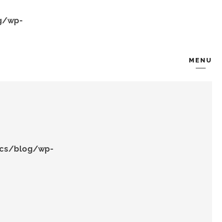
g/wp-
MENU
KOMBIN
TARZ-I SOHBET
ocs/blog/wp-