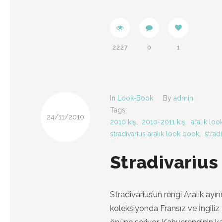
2227
0
1
In
Look-Book
By
admin
Tags:
24/11/2010
2010 kış
,
2010-2011 kış
,
aralık lo
stradivarius aralık look book
,
strad
Stradivarius
Stradivarius’un rengi Aralık ayın
koleksiyonda Fransız ve İngiliz d