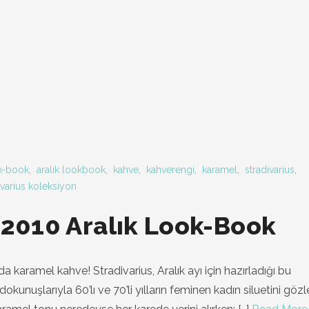
ok-book
,
aralık lookbook
,
kahve
,
kahverengi
,
karamel
,
stradivarius
,
ivarius koleksiyon
 2010 Aralık Look-Book
da karamel kahve! Stradivarius, Aralık ayı için hazırladığı bu
okunuşlarıyla 60’lı ve 70’li yılların feminen kadın siluetini gözl