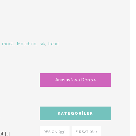
,
moda
,
Moschino
,
şık
,
trend
Anasayfa’ya Dön >>
KATEGORILER
ş
DESIGN (93)
FIRSAT (62)
if
[…]