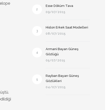
nelope
Esse Döküm Tava
2
09/07/2015
Hislon Erkek Saat Modelleri
3
08/07/2015
Armani Bayan Güneş
4
Gözlüğü
05/07/2015
Rayban Bayan Güneş
5
Gözlükleri
04/07/2015
üştü.
dildiği