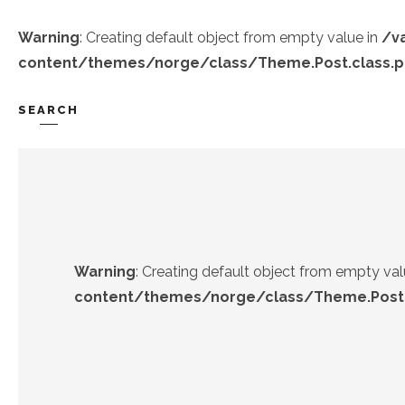
Warning
: Creating default object from empty value in
/v
content/themes/norge/class/Theme.Post.class.
SEARCH
TREND-IZ
GÜZEL-IZ
Warning
: Creating default object from empty val
content/themes/norge/class/Theme.Post.