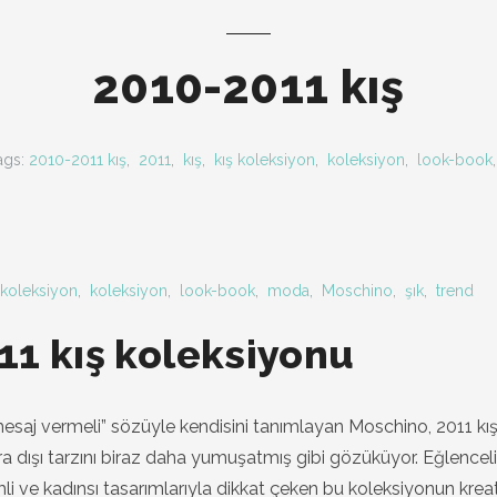
2010-2011 kış
ags:
2010-2011 kış
,
2011
,
kış
,
kış koleksiyon
,
koleksiyon
,
look-book
 koleksiyon
,
koleksiyon
,
look-book
,
moda
,
Moschino
,
şık
,
trend
1 kış koleksiyonu
mesaj vermeli” sözüyle kendisini tanımlayan Moschino, 2011 kı
ra dışı tarzını biraz daha yumuşatmış gibi gözüküyor. Eğlenceli
ve kadınsı tasarımlarıyla dikkat çeken bu koleksiyonun kreat