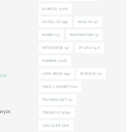
GÜNCEL (576)
GÜZEL-IZ (49)
HEALTH (4)
HOBBY (3)
INSPIRATION (3)
INTERVIEW (4)
İP-UCU (57)
KOMBIN (106)
LOOK-BOOK (99)
SCIENCE (2)
book
TARZ-I SOHBET (11)
TECHNOLOGY (4)
rıyor.
TREND-IZ (189)
ÜNLÜLER (86)