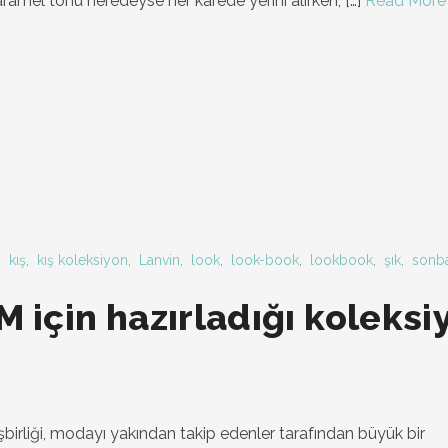
ramel tonu neredeyse her karede yerini alırken;
[…]
Read More
,
kış
,
kış koleksiyon
,
Lanvin
,
look
,
look-book
,
lookbook
,
şık
,
sonb
M için hazırladığı koleksi
birliği, modayı yakından takip edenler tarafından büyük bir