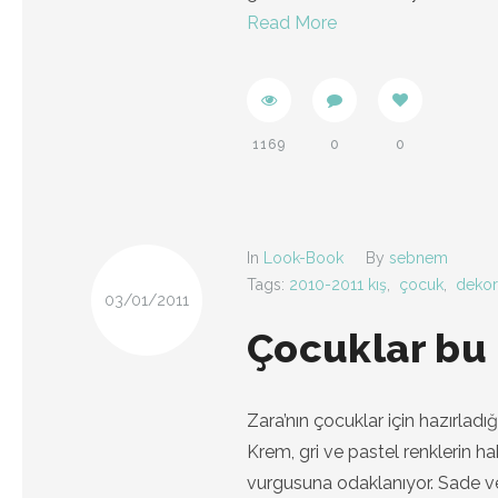
Read More
1169
0
0
In
Look-Book
By
sebnem
Tags:
2010-2011 kış
,
çocuk
,
deko
03/01/2011
Çocuklar bu 
Zara’nın çocuklar için hazırladı
Krem, gri ve pastel renklerin h
vurgusuna odaklanıyor. Sade ve