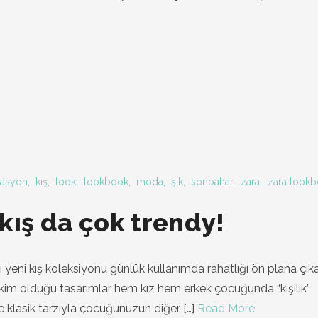
rasyon
,
kış
,
look
,
lookbook
,
moda
,
şık
,
sonbahar
,
zara
,
zara look
kış da çok trendy!
ğı yeni kış koleksiyonu günlük kullanımda rahatlığı ön plana çıka
akim olduğu tasarımlar hem kız hem erkek çocuğunda “kişilik”
 klasik tarzıyla çocuğunuzun diğer
[…]
Read More