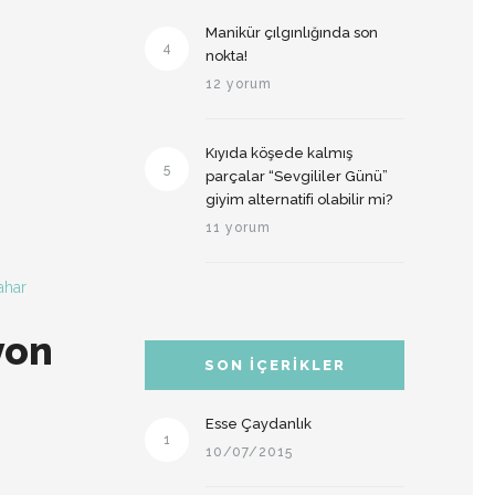
Manikür çılgınlığında son
4
nokta!
12 yorum
Kıyıda köşede kalmış
5
parçalar “Sevgililer Günü”
giyim alternatifi olabilir mi?
11 yorum
ahar
yon
SON İÇERIKLER
Esse Çaydanlık
1
10/07/2015