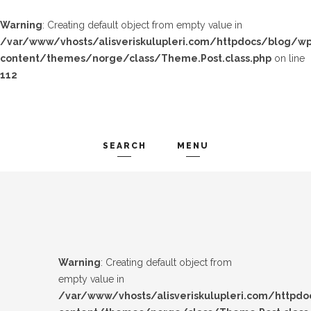
Warning
: Creating default object from empty value in
/var/www/vhosts/alisveriskulupleri.com/httpdocs/blog/wp
content/themes/norge/class/Theme.Post.class.php
on line
112
SEARCH
MENU
TREND-IZ
Search and hit enter ...
GÜZEL-IZ
LOOK-BOOK
Warning
: Creating default object from
ÜNLÜLER
empty value in
/var/www/vhosts/alisveriskulupleri.com/httpd
İP-UCU