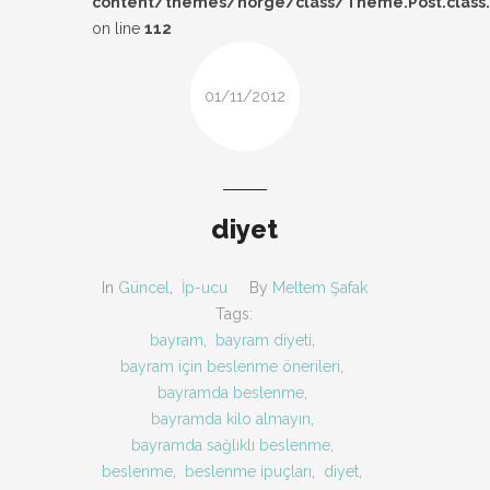
content/themes/norge/class/Theme.Post.class
DESIGN
on line
112
FIRSAT
01/11/2012
KOMBIN
TARZ-I SOHBET
diyet
In
Güncel
,
İp-ucu
By
Meltem Şafak
Tags:
bayram
,
bayram diyeti
,
bayram için beslenme önerileri
,
bayramda beslenme
,
bayramda kilo almayın
,
bayramda sağlıklı beslenme
,
beslenme
,
beslenme ipuçları
,
diyet
,