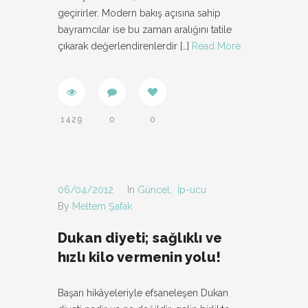
geçirirler. Modern bakış açısına sahip
bayramcılar ise bu zaman aralığını tatile
çıkarak değerlendirenlerdir
[…]
Read More
1429
0
0
06/04/2012
In
Güncel
,
İp-ucu
By
Meltem Şafak
Dukan diyeti; sağlıklı ve
hızlı kilo vermenin yolu!
Başarı hikâyeleriyle efsaneleşen Dukan