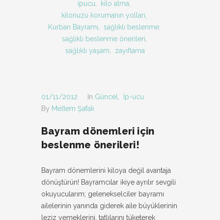
ipucu
,
kilo alma
,
kilonuzu korumanın yolları
,
Kurban Bayramı
,
sağlıklı beslenme
,
sağlıklı beslenme önerileri
,
sağlıklı yaşam
,
zayıflama
01/11/2012
In
Güncel
,
İp-ucu
By
Meltem Şafak
Bayram dönemleri için
beslenme önerileri!
Bayram dönemlerini kiloya değil avantaja
dönüştürün! Bayramcılar ikiye ayrılır sevgili
okuyucularım; gelenekselciler bayramı
ailelerinin yanında giderek aile büyüklerinin
leziz yemeklerini, tatlılarını tüketerek