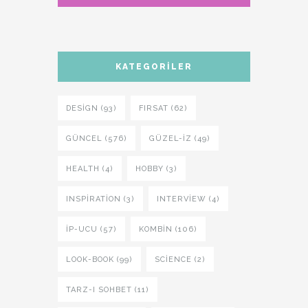
KATEGORILER
DESIGN (93)
FIRSAT (62)
GÜNCEL (576)
GÜZEL-IZ (49)
HEALTH (4)
HOBBY (3)
INSPIRATION (3)
INTERVIEW (4)
İP-UCU (57)
KOMBIN (106)
LOOK-BOOK (99)
SCIENCE (2)
TARZ-I SOHBET (11)