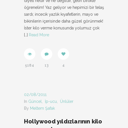
diyeti nedir ve ne değildir, gelin birlikte
öğrenelim! Yaz geliyor ve hepimizi bir telaş
sardı; incecik yazlık kıyafetlerin, mayo ve
bikinilerin içerisinde daha güzel görünmek!
İster kilo verme konusunda yolumuz çok
[…]
Read More
5184
13
4
02/08/2011
In
Güncel
,
İp-ucu
,
Ünlüler
By
Meltem Şafak
Hollywood yıldızlarının kilo