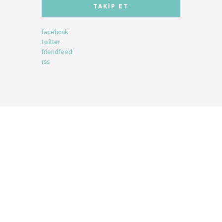
TAKIP ET
facebook
twitter
friendfeed
rss