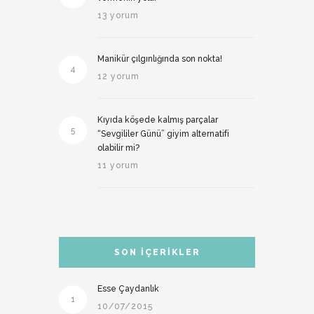
13 yorum
Manikür çılgınlığında son nokta!
4
12 yorum
Kıyıda köşede kalmış parçalar
5
“Sevgililer Günü” giyim alternatifi
olabilir mi?
11 yorum
SON İÇERIKLER
Esse Çaydanlık
1
10/07/2015