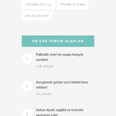
TECHNOLOGY (4)
TREND-IZ (189)
ÜNLÜLER (86)
EN ÇOK YORUM ALANLAR
Polikistik Over’imi soğan kürüyle
1
yendim!
118 yorum
Rengârenk gözler için kontakt lens
2
rehberi!
21 yorum
Dukan diyeti; sağlıklı ve hızlı kilo
3
vermenin yolu!