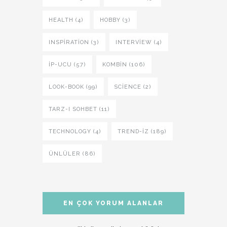
HEALTH (4)
HOBBY (3)
INSPIRATION (3)
INTERVIEW (4)
İP-UCU (57)
KOMBIN (106)
LOOK-BOOK (99)
SCIENCE (2)
TARZ-I SOHBET (11)
TECHNOLOGY (4)
TREND-IZ (189)
ÜNLÜLER (86)
EN ÇOK YORUM ALANLAR