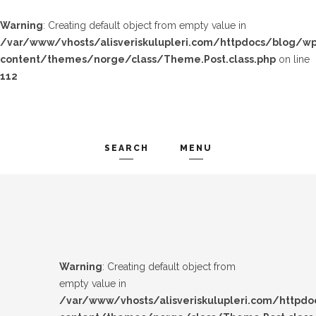
Warning
: Creating default object from empty value in
/var/www/vhosts/alisveriskulupleri.com/httpdocs/blog/wp
content/themes/norge/class/Theme.Post.class.php
on line
112
SEARCH
MENU
TREND-IZ
Search and hit enter ...
GÜZEL-IZ
LOOK-BOOK
Warning
: Creating default object from
ÜNLÜLER
empty value in
/var/www/vhosts/alisveriskulupleri.com/httpd
İP-UCU