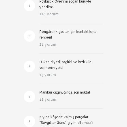
Polikistik Over’imi soğan kürüyle
1
yendim!
118 yorum
Rengârenk gözler için kontakt lens
2
rehberi!
21 yorum
Dukan diyeti; sağlıklı ve hızlı kilo
3
vermenin yolu!
13 yorum
Manikür çılgınlığında son nokta!
4
12 yorum
Kıyıda köşede kalmış parçalar
5
“Sevgililer Günü” giyim alternatifi