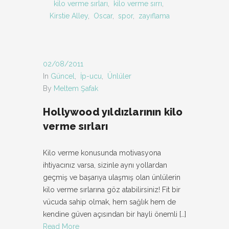
kilo verme sırları
,
kilo verme sırrı
,
Kirstie Alley
,
Oscar
,
spor
,
zayıflama
02/08/2011
In
Güncel
,
İp-ucu
,
Ünlüler
By
Meltem Şafak
Hollywood yıldızlarının kilo
verme sırları
Kilo verme konusunda motivasyona
ihtiyacınız varsa, sizinle aynı yollardan
geçmiş ve başarıya ulaşmış olan ünlülerin
kilo verme sırlarına göz atabilirsiniz! Fit bir
vücuda sahip olmak, hem sağlık hem de
kendine güven açısından bir hayli önemli
[…]
Read More