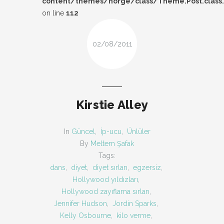
content/themes/norge/class/Theme.Post.class
DESIGN
on line
112
FIRSAT
02/08/2011
KOMBIN
TARZ-I SOHBET
Kirstie Alley
In
Güncel
,
İp-ucu
,
Ünlüler
By
Meltem Şafak
Tags:
dans
,
diyet
,
diyet sırları
,
egzersiz
,
Hollywood yıldızları
,
Hollywood zayıflama sırları
,
Jennifer Hudson
,
Jordin Sparks
,
Kelly Osbourne
,
kilo verme
,