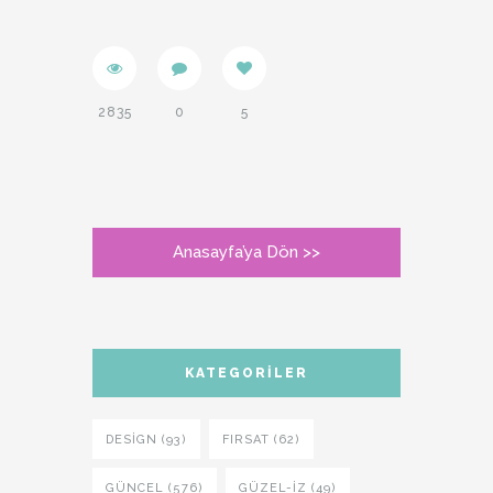
2835
0
5
Anasayfa’ya Dön >>
KATEGORILER
DESIGN (93)
FIRSAT (62)
GÜNCEL (576)
GÜZEL-IZ (49)