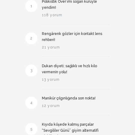
Polikistik Over’imi soğan kürüyle
1
yendim!
118 yorum
Rengârenk gözler için kontakt lens
2
rehberi!
21 yorum
Dukan diyeti; sağlıklı ve hızlı kilo
3
vermenin yolu!
13 yorum
Manikür çılgınlığında son nokta!
4
12 yorum
Kıyıda köşede kalmış parçalar
5
“Sevgililer Günü” giyim alternatifi