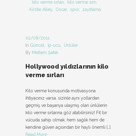
kilo verme sırları
,
kilo verme sırrı
,
Kirstie Alley
,
Oscar
,
spor
,
zayıflama
02/08/2011
In
Güncel
,
İp-ucu
,
Ünlüler
By
Meltem Şafak
Hollywood yıldızlarının kilo
verme sırları
Kilo verme konusunda motivasyona
ihtiyacınız varsa, sizinle aynı yollardan
geçmiş ve başarıya ulaşmış olan ünlülerin
kilo verme sırlarına göz atabilirsiniz! Fit bir
vücuda sahip olmak, hem sağlık hem de
kendine güven açısından bir hayli önemli
[…]
Read More