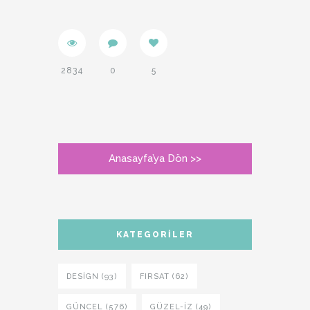
2834
0
5
Anasayfa’ya Dön >>
KATEGORILER
DESIGN (93)
FIRSAT (62)
GÜNCEL (576)
GÜZEL-IZ (49)