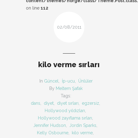
content/themes/norge/class/Theme.Post.class
DESIGN
on line
112
FIRSAT
02/08/2011
KOMBIN
TARZ-I SOHBET
kilo verme sırları
In
Güncel
,
İp-ucu
,
Ünlüler
By
Meltem Şafak
Tags:
dans
,
diyet
,
diyet sırları
,
egzersiz
,
Hollywood yıldızları
,
Hollywood zayıflama sırları
,
Jennifer Hudson
,
Jordin Sparks
,
Kelly Osbourne
,
kilo verme
,