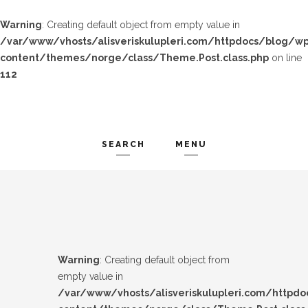
Warning
: Creating default object from empty value in
/var/www/vhosts/alisveriskulupleri.com/httpdocs/blog/wp
content/themes/norge/class/Theme.Post.class.php
on line
112
SEARCH
MENU
TREND-IZ
Search and hit enter ...
GÜZEL-IZ
LOOK-BOOK
Warning
: Creating default object from
ÜNLÜLER
empty value in
/var/www/vhosts/alisveriskulupleri.com/httpd
İP-UCU