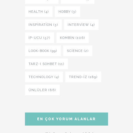
HEALTH (4)
HOBBY (3)
INSPIRATION (3)
INTERVIEW (4)
İP-UCU (57)
KOMBIN (106)
LOOK-BOOK (99)
SCIENCE (2)
TARZ-I SOHBET (11)
TECHNOLOGY (4)
TREND-IZ (189)
ÜNLÜLER (86)
EN ÇOK YORUM ALANLAR