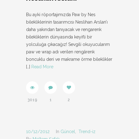
Bu ayki röportajımızda Paw by Nes
bilekliklerinin tasarımcısı Neslihan Arslan’ı
daha yakından tanıyacak ve rengarenk
bilekliklerin dünyasında keyifli bir
yolculuğa çıkacağız! Sevgili okuyucularım
paw ve wrap adı verilen rengârenk
boncuklu deri ve makrame örme bileklikler
[…]
Read More
3019
1
2
10/12/2012
In
Güncel
,
Trend-iz