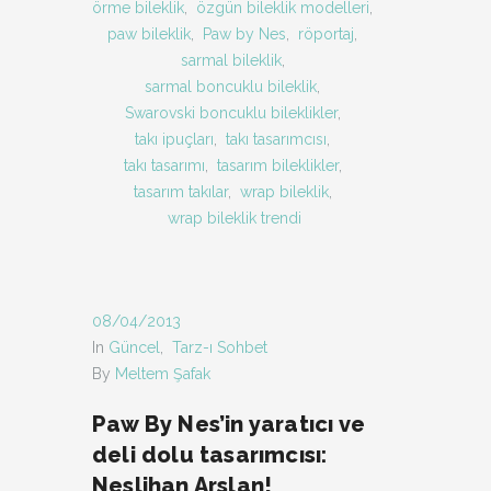
örme bileklik
,
özgün bileklik modelleri
,
paw bileklik
,
Paw by Nes
,
röportaj
,
sarmal bileklik
,
sarmal boncuklu bileklik
,
Swarovski boncuklu bileklikler
,
takı ipuçları
,
takı tasarımcısı
,
takı tasarımı
,
tasarım bileklikler
,
tasarım takılar
,
wrap bileklik
,
wrap bileklik trendi
08/04/2013
In
Güncel
,
Tarz-ı Sohbet
By
Meltem Şafak
Paw By Nes’in yaratıcı ve
deli dolu tasarımcısı:
Neslihan Arslan!