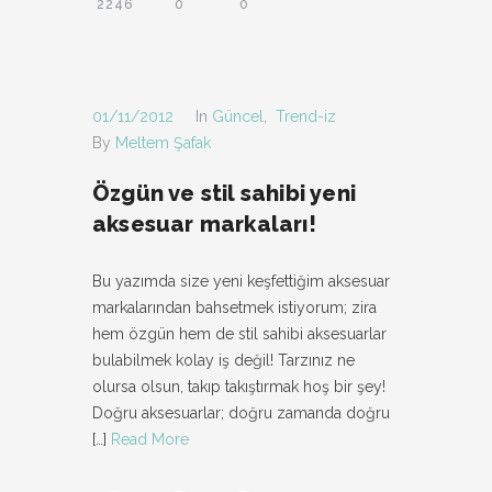
2246
0
0
01/11/2012
In
Güncel
,
Trend-iz
By
Meltem Şafak
Özgün ve stil sahibi yeni
aksesuar markaları!
Bu yazımda size yeni keşfettiğim aksesuar
markalarından bahsetmek istiyorum; zira
hem özgün hem de stil sahibi aksesuarlar
bulabilmek kolay iş değil! Tarzınız ne
olursa olsun, takıp takıştırmak hoş bir şey!
Doğru aksesuarlar; doğru zamanda doğru
[…]
Read More