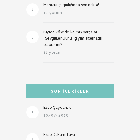
Manikür çılgınlığında son nokta!
4
12 yorum
Kıyıda köşede kalmış parçalar
5
“Sevgililer Günü” giyim alternatifi
olabilir mi?
11 yorum
SON İÇERIKLER
Esse Çaydanlık
1
10/07/2015
Esse Döküm Tava
2