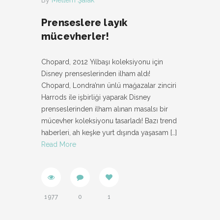
By
Meltem Şafak
Prenseslere layık
mücevherler!
Chopard, 2012 Yılbaşı koleksiyonu için
Disney prenseslerinden ilham aldı!
Chopard, Londra’nın ünlü mağazalar zinciri
Harrods ile işbirliği yaparak Disney
prenseslerinden ilham alınan masalsı bir
mücevher koleksiyonu tasarladı! Bazı trend
haberleri, ah keşke yurt dışında yaşasam
[…]
Read More
1977
0
1