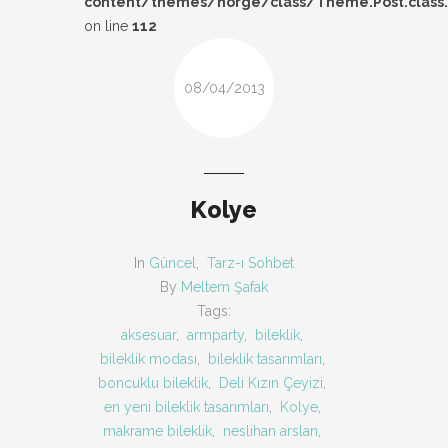
content/themes/norge/class/Theme.Post.class
DESIGN
on line
112
FIRSAT
08/04/2013
KOMBIN
TARZ-I SOHBET
Kolye
In
Güncel
,
Tarz-ı Sohbet
By
Meltem Şafak
Tags:
aksesuar
,
armparty
,
bileklik
,
bileklik modası
,
bileklik tasarımları
,
boncuklu bileklik
,
Deli Kızın Çeyizi
,
en yeni bileklik tasarımları
,
Kolye
,
makrame bileklik
,
neslihan arslan
,