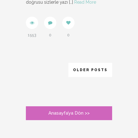
doğrusu sizlerle yazı
[…]
Read More
1553
0
0
OLDER POSTS
Anasayfa’ya Dön >>