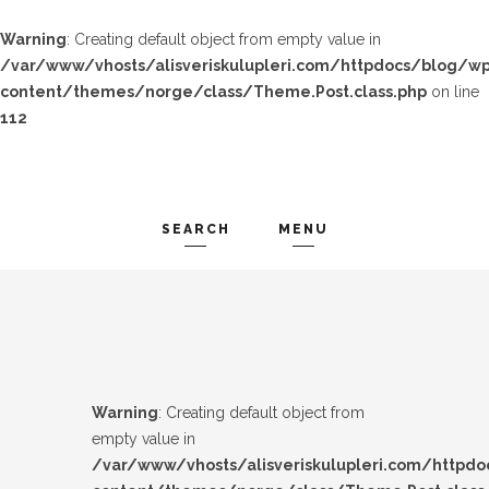
Warning
: Creating default object from empty value in
/var/www/vhosts/alisveriskulupleri.com/httpdocs/blog/wp
content/themes/norge/class/Theme.Post.class.php
on line
112
SEARCH
MENU
TREND-IZ
Search and hit enter ...
GÜZEL-IZ
LOOK-BOOK
Warning
: Creating default object from
ÜNLÜLER
empty value in
/var/www/vhosts/alisveriskulupleri.com/httpd
İP-UCU