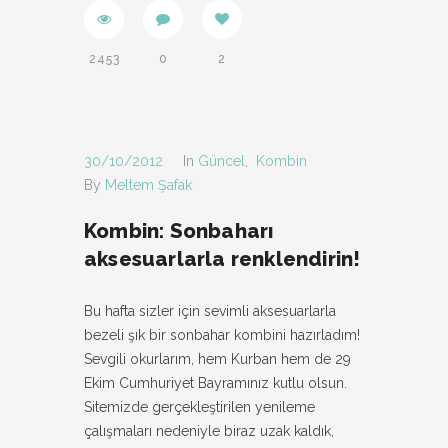
2453
0
2
30/10/2012
In
Güncel
,
Kombin
By
Meltem Şafak
Kombin: Sonbaharı
aksesuarlarla renklendirin!
Bu hafta sizler için sevimli aksesuarlarla
bezeli şık bir sonbahar kombini hazırladım!
Sevgili okurlarım, hem Kurban hem de 29
Ekim Cumhuriyet Bayramınız kutlu olsun.
Sitemizde gerçekleştirilen yenileme
çalışmaları nedeniyle biraz uzak kaldık,