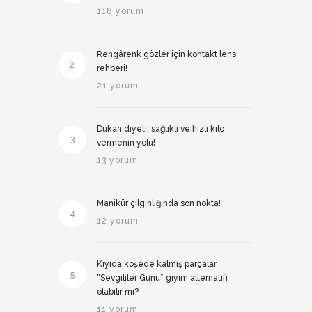
118 yorum
Rengârenk gözler için kontakt lens
2
rehberi!
21 yorum
Dukan diyeti; sağlıklı ve hızlı kilo
3
vermenin yolu!
13 yorum
Manikür çılgınlığında son nokta!
4
12 yorum
Kıyıda köşede kalmış parçalar
5
“Sevgililer Günü” giyim alternatifi
olabilir mi?
11 yorum