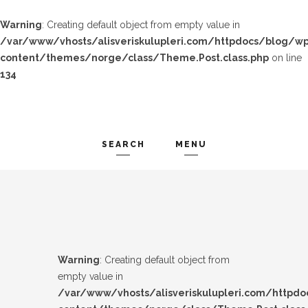
Warning
: Creating default object from empty value in
/var/www/vhosts/alisveriskulupleri.com/httpdocs/blog/wp
content/themes/norge/class/Theme.Post.class.php
on line
134
SEARCH
MENU
TREND-IZ
Search and hit enter ...
GÜZEL-IZ
LOOK-BOOK
Warning
: Creating default object from
ÜNLÜLER
empty value in
/var/www/vhosts/alisveriskulupleri.com/httpd
İP-UCU