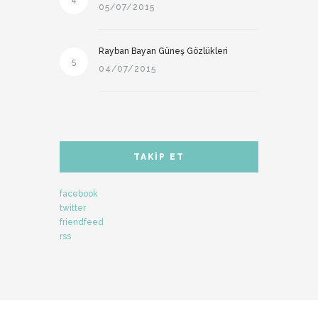
4
05/07/2015
Rayban Bayan Güneş Gözlükleri
5
04/07/2015
TAKIP ET
facebook
twitter
friendfeed
rss