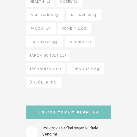
HEALTH (4)
HOBBY (3)
INSPIRATION (3)
INTERVIEW (4)
İP-UCU (57)
KOMBIN (106)
LOOK-BOOK (99)
SCIENCE (2)
TARZ-I SOHBET (11)
TECHNOLOGY (4)
TREND-IZ (189)
ÜNLÜLER (86)
EN ÇOK YORUM ALANLAR
Polikistik Over’imi soğan kürüyle
1
yendim!