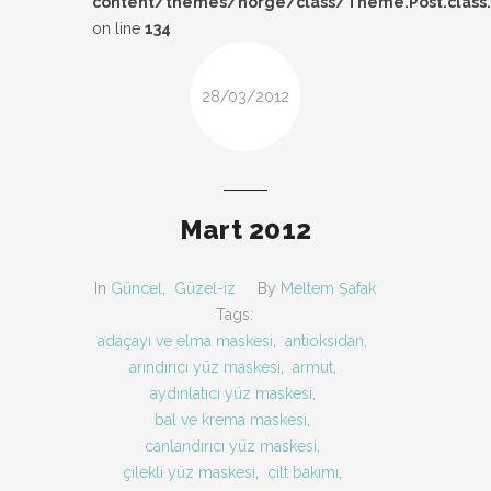
content/themes/norge/class/Theme.Post.class
DESIGN
on line
134
FIRSAT
28/03/2012
KOMBIN
TARZ-I SOHBET
Mart 2012
In
Güncel
,
Güzel-iz
By
Meltem Şafak
Tags:
adaçayı ve elma maskesi
,
antioksidan
,
arındırıcı yüz maskesi
,
armut
,
aydınlatıcı yüz maskesi
,
bal ve krema maskesi
,
canlandırıcı yüz maskesi
,
çilekli yüz maskesi
,
cilt bakımı
,