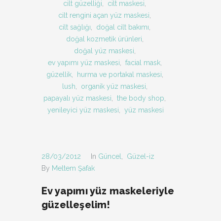
cilt güzelliği
,
cilt maskesi
,
cilt rengini açan yüz maskesi
,
cilt sağlığı
,
doğal cilt bakımı
,
doğal kozmetik ürünleri
,
doğal yüz maskesi
,
ev yapımı yüz maskesi
,
facial mask
,
güzellik
,
hurma ve portakal maskesi
,
lush
,
organik yüz maskesi
,
papayalı yüz maskesi
,
the body shop
,
yenileyici yüz maskesi
,
yüz maskesi
28/03/2012
In
Güncel
,
Güzel-iz
By
Meltem Şafak
Ev yapımı yüz maskeleriyle
güzelleşelim!