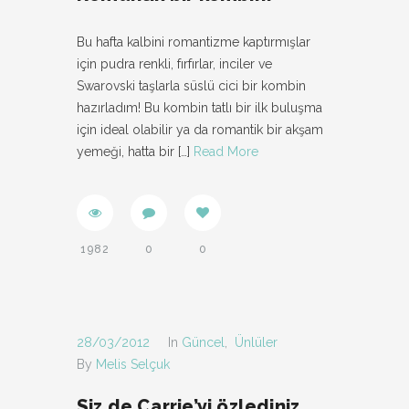
Bu hafta kalbini romantizme kaptırmışlar
için pudra renkli, fırfırlar, inciler ve
Swarovski taşlarla süslü cici bir kombin
hazırladım! Bu kombin tatlı bir ilk buluşma
için ideal olabilir ya da romantik bir akşam
yemeği, hatta bir
[…]
Read More
1982
0
0
28/03/2012
In
Güncel
,
Ünlüler
By
Melis Selçuk
Siz de Carrie’yi özlediniz