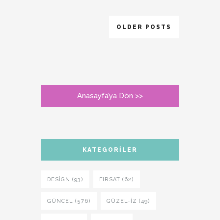
OLDER POSTS
Anasayfa’ya Dön >>
KATEGORILER
DESIGN (93)
FIRSAT (62)
GÜNCEL (576)
GÜZEL-IZ (49)