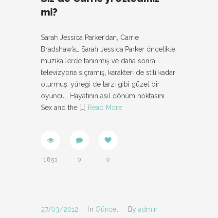
mi?
Sarah Jessica Parker’dan, Carrie
Bradshaw’a… Sarah Jessica Parker öncelikle
müzikallerde tanınmış ve daha sonra
televizyona sıçramış, karakteri de stili kadar
oturmuş, yüreği de tarzı gibi güzel bir
oyuncu… Hayatının asıl dönüm noktasını
Sex and the
[…]
Read More
1851
0
0
27/03/2012
In
Güncel
By
admin