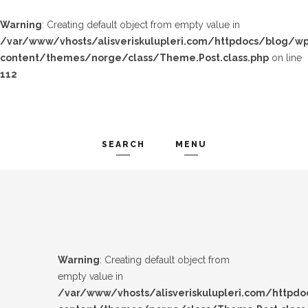
Warning
: Creating default object from empty value in
/var/www/vhosts/alisveriskulupleri.com/httpdocs/blog/wp
content/themes/norge/class/Theme.Post.class.php
on line
112
SEARCH
MENU
TREND-IZ
Search and hit enter ...
GÜZEL-IZ
LOOK-BOOK
Warning
: Creating default object from
ÜNLÜLER
empty value in
/var/www/vhosts/alisveriskulupleri.com/httpd
İP-UCU