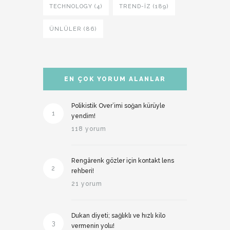
TECHNOLOGY (4)
TREND-IZ (189)
ÜNLÜLER (86)
EN ÇOK YORUM ALANLAR
Polikistik Over’imi soğan kürüyle
1
yendim!
118 yorum
Rengârenk gözler için kontakt lens
2
rehberi!
21 yorum
Dukan diyeti; sağlıklı ve hızlı kilo
3
vermenin yolu!