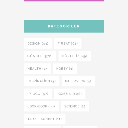
KATEGORILER
DESIGN (93)
FIRSAT (62)
GÜNCEL (576)
GÜZEL-IZ (49)
HEALTH (4)
HOBBY (3)
INSPIRATION (3)
INTERVIEW (4)
İP-UCU (57)
KOMBIN (106)
LOOK-BOOK (99)
SCIENCE (2)
TARZ-I SOHBET (11)