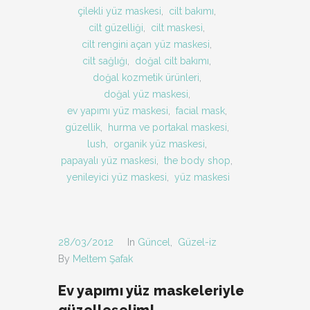
çilekli yüz maskesi
,
cilt bakımı
,
cilt güzelliği
,
cilt maskesi
,
cilt rengini açan yüz maskesi
,
cilt sağlığı
,
doğal cilt bakımı
,
doğal kozmetik ürünleri
,
doğal yüz maskesi
,
ev yapımı yüz maskesi
,
facial mask
,
güzellik
,
hurma ve portakal maskesi
,
lush
,
organik yüz maskesi
,
papayalı yüz maskesi
,
the body shop
,
yenileyici yüz maskesi
,
yüz maskesi
28/03/2012
In
Güncel
,
Güzel-iz
By
Meltem Şafak
Ev yapımı yüz maskeleriyle