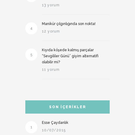
13 yorum
Manikür çılgınlığında son nokta!
4
12 yorum
Kıyıda köşede kalmış parçalar
5
“Sevgililer Günü” giyim alternatifi
olabilir mi?
11 yorum
SON İÇERIKLER
Esse Çaydanlık
1
10/07/2015