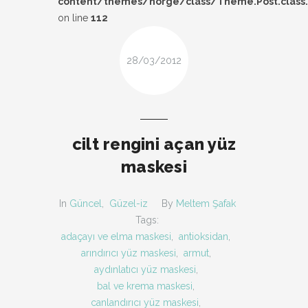
content/themes/norge/class/Theme.Post.class
DESIGN
on line
112
FIRSAT
28/03/2012
KOMBIN
TARZ-I SOHBET
cilt rengini açan yüz
maskesi
In
Güncel
,
Güzel-iz
By
Meltem Şafak
Tags:
adaçayı ve elma maskesi
,
antioksidan
,
arındırıcı yüz maskesi
,
armut
,
aydınlatıcı yüz maskesi
,
bal ve krema maskesi
,
canlandırıcı yüz maskesi
,