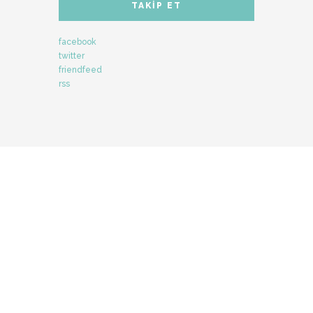
TAKIP ET
facebook
twitter
friendfeed
rss