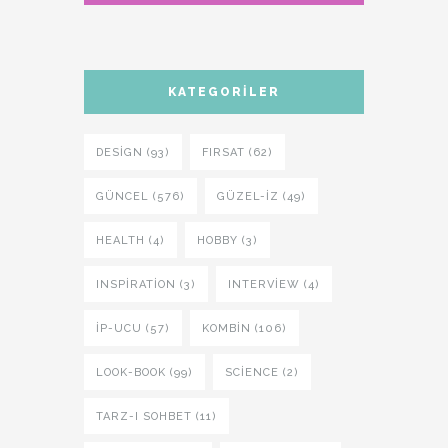
KATEGORILER
DESIGN (93)
FIRSAT (62)
GÜNCEL (576)
GÜZEL-IZ (49)
HEALTH (4)
HOBBY (3)
INSPIRATION (3)
INTERVIEW (4)
İP-UCU (57)
KOMBIN (106)
LOOK-BOOK (99)
SCIENCE (2)
TARZ-I SOHBET (11)