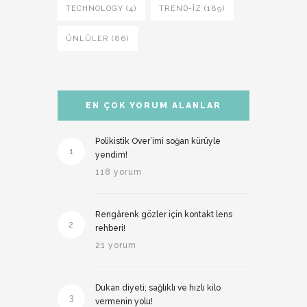
TECHNOLOGY (4)
TREND-IZ (189)
ÜNLÜLER (86)
EN ÇOK YORUM ALANLAR
Polikistik Over’imi soğan kürüyle
1
yendim!
118 yorum
Rengârenk gözler için kontakt lens
2
rehberi!
21 yorum
Dukan diyeti; sağlıklı ve hızlı kilo
3
vermenin yolu!