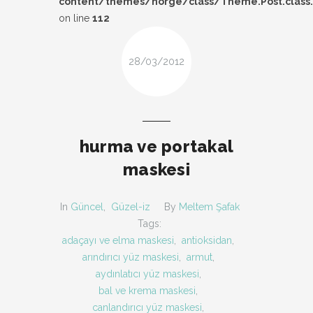
content/themes/norge/class/Theme.Post.class
DESIGN
on line
112
FIRSAT
28/03/2012
KOMBIN
TARZ-I SOHBET
hurma ve portakal
maskesi
In
Güncel
,
Güzel-iz
By
Meltem Şafak
Tags:
adaçayı ve elma maskesi
,
antioksidan
,
arındırıcı yüz maskesi
,
armut
,
aydınlatıcı yüz maskesi
,
bal ve krema maskesi
,
canlandırıcı yüz maskesi
,