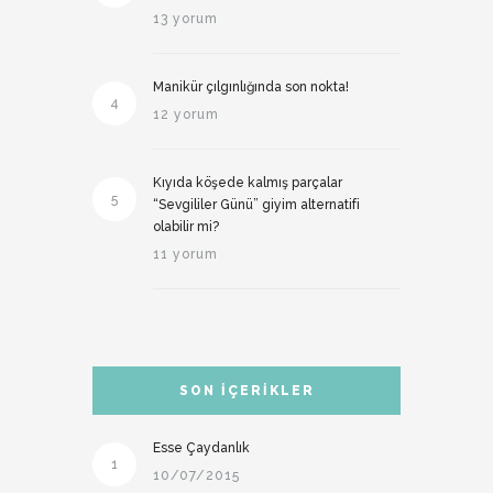
13 yorum
Manikür çılgınlığında son nokta!
4
12 yorum
Kıyıda köşede kalmış parçalar
5
“Sevgililer Günü” giyim alternatifi
olabilir mi?
11 yorum
SON İÇERIKLER
Esse Çaydanlık
1
10/07/2015