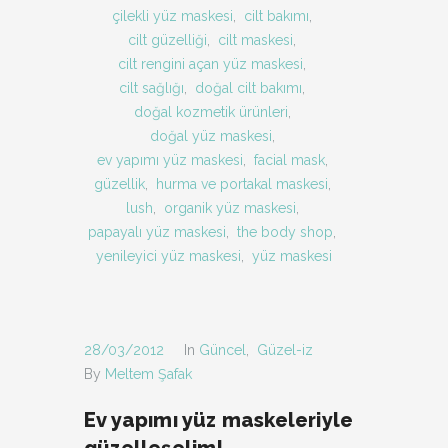
çilekli yüz maskesi
,
cilt bakımı
,
cilt güzelliği
,
cilt maskesi
,
cilt rengini açan yüz maskesi
,
cilt sağlığı
,
doğal cilt bakımı
,
doğal kozmetik ürünleri
,
doğal yüz maskesi
,
ev yapımı yüz maskesi
,
facial mask
,
güzellik
,
hurma ve portakal maskesi
,
lush
,
organik yüz maskesi
,
papayalı yüz maskesi
,
the body shop
,
yenileyici yüz maskesi
,
yüz maskesi
28/03/2012
In
Güncel
,
Güzel-iz
By
Meltem Şafak
Ev yapımı yüz maskeleriyle