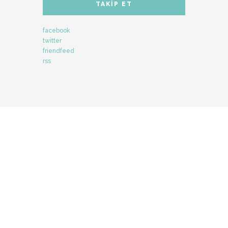
TAKIP ET
facebook
twitter
friendfeed
rss