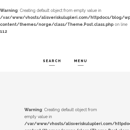
Warning
: Creating default object from empty value in
/var/www/vhosts/alisveriskulupleri.com/httpdocs/blog/wp
content/themes/norge/class/Theme.Post.class.php
on line
112
SEARCH
MENU
TREND-IZ
Search and hit enter ...
GÜZEL-IZ
LOOK-BOOK
Warning
: Creating default object from
ÜNLÜLER
empty value in
/var/www/vhosts/alisveriskulupleri.com/httpd
İP-UCU