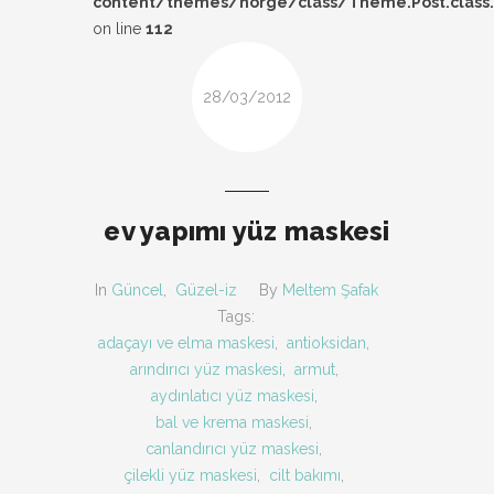
content/themes/norge/class/Theme.Post.class
DESIGN
on line
112
FIRSAT
28/03/2012
KOMBIN
TARZ-I SOHBET
ev yapımı yüz maskesi
In
Güncel
,
Güzel-iz
By
Meltem Şafak
Tags:
adaçayı ve elma maskesi
,
antioksidan
,
arındırıcı yüz maskesi
,
armut
,
aydınlatıcı yüz maskesi
,
bal ve krema maskesi
,
canlandırıcı yüz maskesi
,
çilekli yüz maskesi
,
cilt bakımı
,