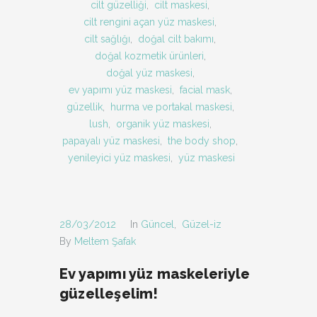
cilt güzelliği
,
cilt maskesi
,
cilt rengini açan yüz maskesi
,
cilt sağlığı
,
doğal cilt bakımı
,
doğal kozmetik ürünleri
,
doğal yüz maskesi
,
ev yapımı yüz maskesi
,
facial mask
,
güzellik
,
hurma ve portakal maskesi
,
lush
,
organik yüz maskesi
,
papayalı yüz maskesi
,
the body shop
,
yenileyici yüz maskesi
,
yüz maskesi
28/03/2012
In
Güncel
,
Güzel-iz
By
Meltem Şafak
Ev yapımı yüz maskeleriyle
güzelleşelim!