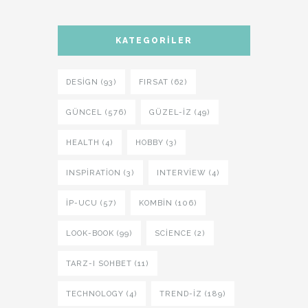
KATEGORILER
DESIGN (93)
FIRSAT (62)
GÜNCEL (576)
GÜZEL-IZ (49)
HEALTH (4)
HOBBY (3)
INSPIRATION (3)
INTERVIEW (4)
İP-UCU (57)
KOMBIN (106)
LOOK-BOOK (99)
SCIENCE (2)
TARZ-I SOHBET (11)
TECHNOLOGY (4)
TREND-IZ (189)