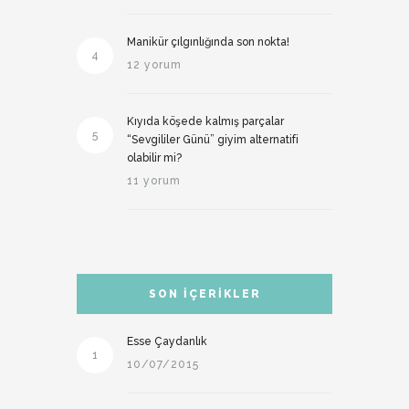
Manikür çılgınlığında son nokta!
4
12 yorum
Kıyıda köşede kalmış parçalar
5
“Sevgililer Günü” giyim alternatifi
olabilir mi?
11 yorum
SON İÇERIKLER
Esse Çaydanlık
1
10/07/2015