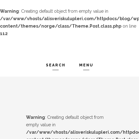
Warning
: Creating default object from empty value in
/var/www/vhosts/alisveriskulupleri.com/httpdocs/blog/wp
content/themes/norge/class/Theme.Post.class.php
on line
112
SEARCH
MENU
TREND-IZ
Search and hit enter ...
GÜZEL-IZ
LOOK-BOOK
Warning
: Creating default object from
ÜNLÜLER
empty value in
/var/www/vhosts/alisveriskulupleri.com/httpd
İP-UCU