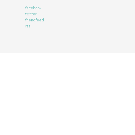
facebook
twitter
friendfeed
rss