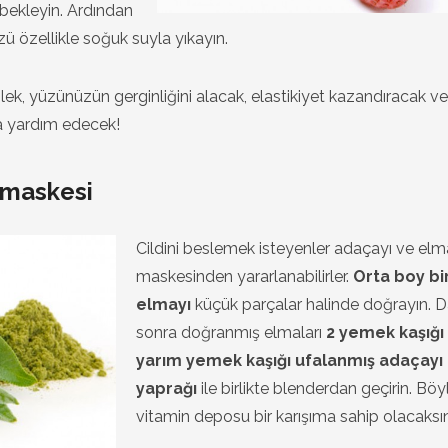
 bekleyin. Ardından
ü özellikle soğuk suyla yıkayın.
ek, yüzünüzün gerginliğini alacak, elastikiyet kazandıracak ve
na yardım edecek!
 maskesi
Cildini beslemek isteyenler adaçayı ve elm
maskesinden yararlanabilirler.
Orta boy bi
elmayı
küçük parçalar halinde doğrayın. 
sonra doğranmış elmaları
2 yemek kaşığı
yarım yemek kaşığı ufalanmış adaçayı
yaprağı
ile birlikte blenderdan geçirin. Böyl
vitamin deposu bir karışıma sahip olacaksın