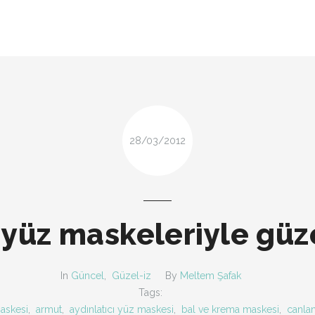
LOOK-BOOK
ÜNLÜLER
Search and hit enter ...
İP-UCU
DESIGN
FIRSAT
28/03/2012
 yüz maskeleriyle güz
In
Güncel
,
Güzel-iz
By
Meltem Şafak
Tags:
maskesi
,
armut
,
aydınlatıcı yüz maskesi
,
bal ve krema maskesi
,
canlan