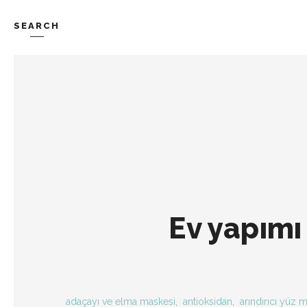
SEARCH
TREND-IZ
GÜZEL-IZ
Ev yapımı
adaçayı ve elma maskesi
,
antioksidan
,
arındırıcı yüz 