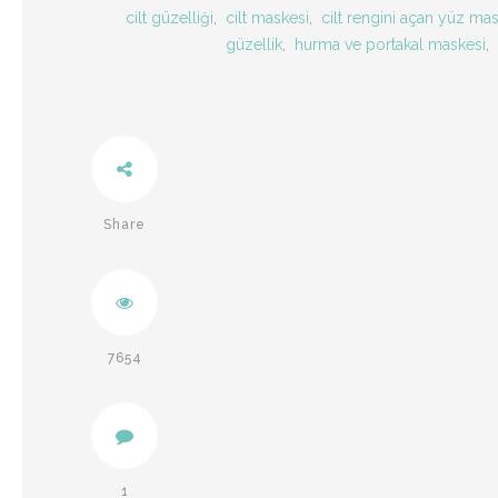
cilt güzelliği
,
cilt maskesi
,
cilt rengini açan yüz mas
güzellik
,
hurma ve portakal maskesi
,
Share
Twitter
Facebook
7654
1