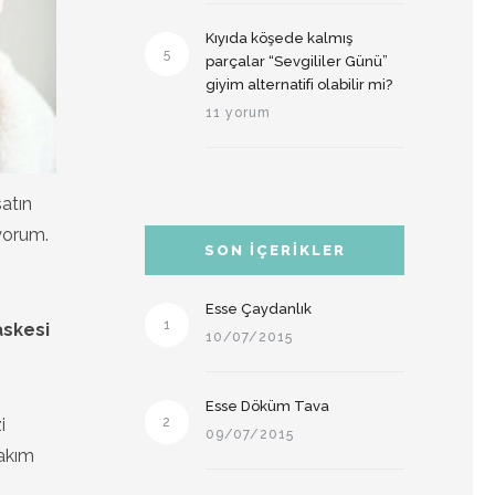
Kıyıda köşede kalmış
5
parçalar “Sevgililer Günü”
giyim alternatifi olabilir mi?
11 yorum
atın
yorum.
SON İÇERIKLER
Esse Çaydanlık
1
askesi
10/07/2015
Esse Döküm Tava
i
2
09/07/2015
bakım