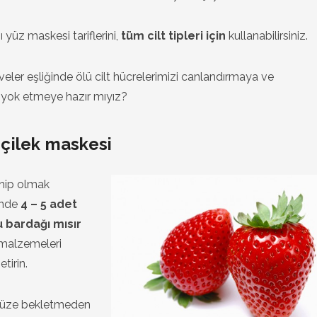
yüz maskesi tariflerini,
tüm cilt tipleri için
kullanabilirsiniz.
er eşliğinde ölü cilt hücrelerimizi canlandırmaya ve
i yok etmeye hazır mıyız?
e çilek maskesi
sahip olmak
sinde
4 – 5 adet
u bardağı mısır
 malzemeleri
tirin.
ünüze bekletmeden