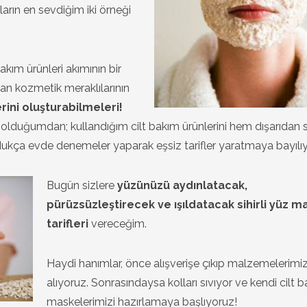
arın en sevdiğim iki örneği
akım ürünleri akımının bir
an kozmetik meraklılarının
rini oluşturabilmeleri!
olduğumdan; kullandığım cilt bakım ürünlerini hem dışarıdan s
kça evde denemeler yaparak eşsiz tarifler yaratmaya bayılı
Bugün sizlere
yüzünüzü aydınlatacak,
pürüzsüzleştirecek ve ışıldatacak sihirli yüz m
tarifleri
vereceğim.
Haydi hanımlar, önce alışverişe çıkıp malzemelerimiz
alıyoruz. Sonrasındaysa kolları sıvıyor ve kendi cilt 
maskelerimizi hazırlamaya başlıyoruz!