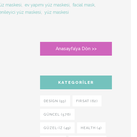
üz maskesi
,
ev yapımı yüz maskesi
,
facial mask
,
enileyici yüz maskesi
,
yüz maskesi
Anasayfa’ya Dön >>
KATEGORILER
DESIGN (93)
FIRSAT (62)
GÜNCEL (576)
GÜZEL-IZ (49)
HEALTH (4)