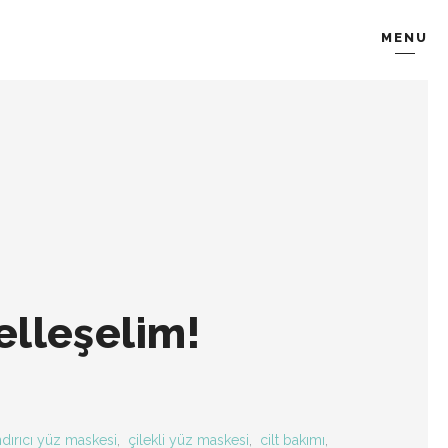
MENU
KOMBIN
TARZ-I SOHBET
elleşelim!
dırıcı yüz maskesi
,
çilekli yüz maskesi
,
cilt bakımı
,