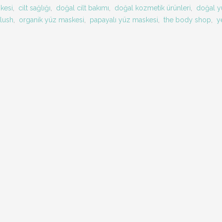
kesi
,
cilt sağlığı
,
doğal cilt bakımı
,
doğal kozmetik ürünleri
,
doğal y
lush
,
organik yüz maskesi
,
papayalı yüz maskesi
,
the body shop
,
y