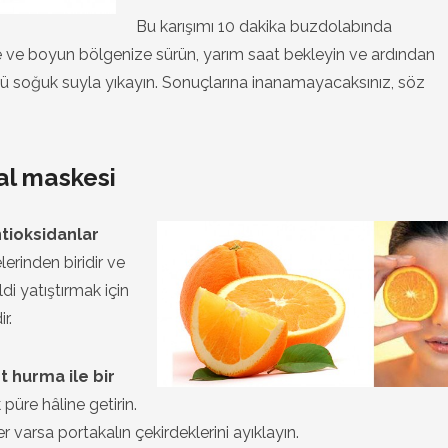
Bu karışımı 10 dakika buzdolabında
 ve boyun bölgenize sürün, yarım saat bekleyin ve ardından
ü soğuk suyla yıkayın. Sonuçlarına inanamayacaksınız, söz
al maskesi
tioksidanlar
erinden biridir ve
di yatıştırmak için
r.
 hurma ile bir
 püre hâline getirin.
 varsa portakalın çekirdeklerini ayıklayın.