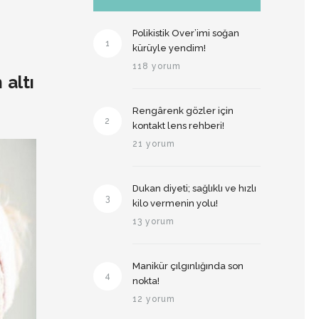
Polikistik Over’imi soğan
1
kürüyle yendim!
118 yorum
 altı
Rengârenk gözler için
2
kontakt lens rehberi!
21 yorum
Dukan diyeti; sağlıklı ve hızlı
3
kilo vermenin yolu!
13 yorum
Manikür çılgınlığında son
4
nokta!
12 yorum