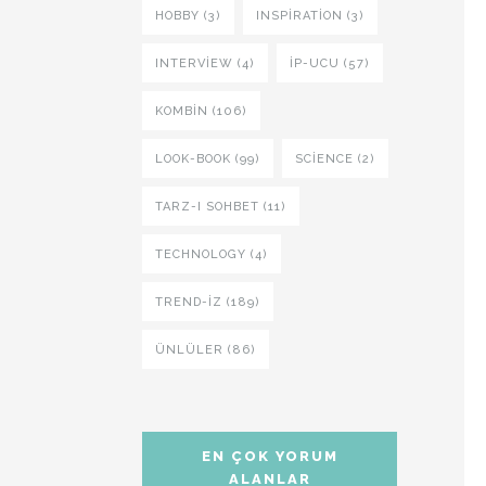
HOBBY (3)
INSPIRATION (3)
INTERVIEW (4)
İP-UCU (57)
KOMBIN (106)
LOOK-BOOK (99)
SCIENCE (2)
TARZ-I SOHBET (11)
TECHNOLOGY (4)
TREND-IZ (189)
ÜNLÜLER (86)
EN ÇOK YORUM
ALANLAR