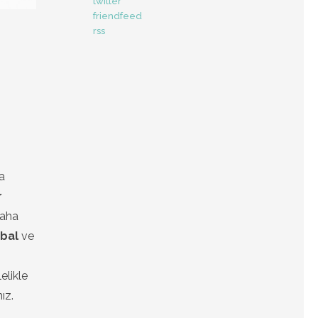
twitter
friendfeed
rss
a
r
Daha
 bal
ve
elikle
ız.