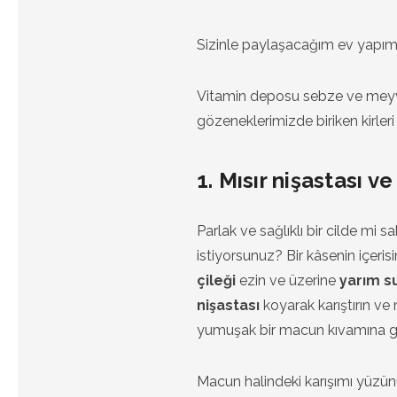
Sizinle paylaşacağım ev yapımı 
Vitamin deposu sebze ve meyvel
gözeneklerimizde biriken kirler
1. Mısır nişastası v
Parlak ve sağlıklı bir cilde mi 
istiyorsunuz? Bir kâsenin içeri
çileği
ezin ve üzerine
yarım s
nişastası
koyarak karıştırın ve
yumuşak bir macun kıvamına ge
Macun halindeki karışımı yüz