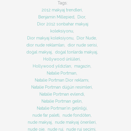
Tags:
2012 makyaj trendleri
,
Benjamin Millepied
,
Dior
,
Dior 2012 sonbahar makyaj
koleksiyonu
,
Dior makyaj koleksiyonu
,
Dior Nude
,
dior nude reklamları
,
dior nude serisi
,
doğal makyaj
,
doğal tonlarda makyaj
,
Hollywood ünlüleri
,
Hollywood yıldızları
,
magazin
,
Natalie Portman
,
Natalie Portman Dior reklamı
,
Natalie Portman düğün resimleri
,
Natalie Portman evlendi
,
Natalie Portman gelin
,
Natalie Portman'ın gelinliği
,
nude far paleti
,
nude fondöten
,
nude makyaj
,
nude makyaj önerileri
,
nude oje
,
nude ruj
,
nude ruj seçimi
,