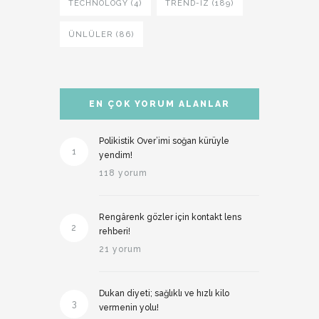
TECHNOLOGY (4)
TREND-IZ (189)
ÜNLÜLER (86)
EN ÇOK YORUM ALANLAR
Polikistik Over’imi soğan kürüyle
1
yendim!
118 yorum
Rengârenk gözler için kontakt lens
2
rehberi!
21 yorum
Dukan diyeti; sağlıklı ve hızlı kilo
3
vermenin yolu!