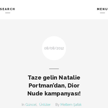
SEARCH
MENU
TREND-IZ
GÜZEL-IZ
Search and hit enter ...
LOOK-BOOK
ÜNLÜLER
İP-UCU
DESIGN
FIRSAT
KOMBIN
08/08/2012
TARZ-I SOHBET
Taze gelin Natalie
Portman’dan, Dior
Nude kampanyası!
In
Güncel
,
Ünlüler
By
Meltem Şafak