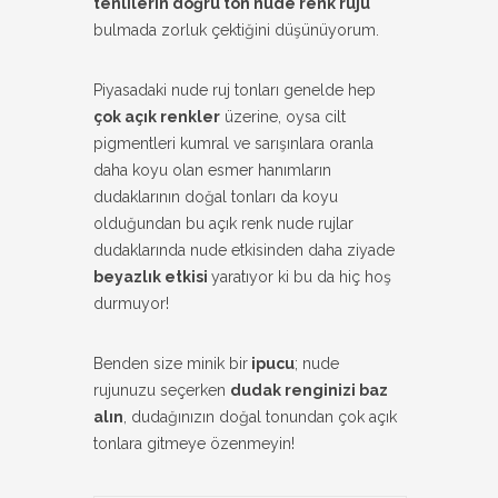
tenlilerin doğru ton nude renk ruju
bulmada zorluk çektiğini düşünüyorum.
Piyasadaki nude ruj tonları genelde hep
çok açık renkler
üzerine, oysa cilt
pigmentleri kumral ve sarışınlara oranla
daha koyu olan esmer hanımların
dudaklarının doğal tonları da koyu
olduğundan bu açık renk nude rujlar
dudaklarında nude etkisinden daha ziyade
beyazlık etkisi
yaratıyor ki bu da hiç hoş
durmuyor!
Benden size minik bir
ipucu
; nude
rujunuzu seçerken
dudak renginizi baz
alın
, dudağınızın doğal tonundan çok açık
tonlara gitmeye özenmeyin!