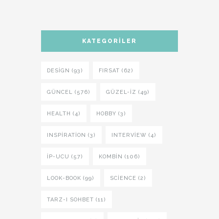
KATEGORILER
DESIGN (93)
FIRSAT (62)
GÜNCEL (576)
GÜZEL-IZ (49)
HEALTH (4)
HOBBY (3)
INSPIRATION (3)
INTERVIEW (4)
İP-UCU (57)
KOMBIN (106)
LOOK-BOOK (99)
SCIENCE (2)
TARZ-I SOHBET (11)