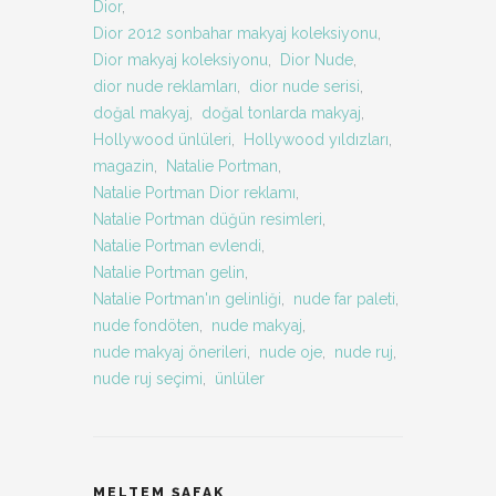
Dior
,
Dior 2012 sonbahar makyaj koleksiyonu
,
Dior makyaj koleksiyonu
,
Dior Nude
,
dior nude reklamları
,
dior nude serisi
,
doğal makyaj
,
doğal tonlarda makyaj
,
Hollywood ünlüleri
,
Hollywood yıldızları
,
magazin
,
Natalie Portman
,
Natalie Portman Dior reklamı
,
Natalie Portman düğün resimleri
,
Natalie Portman evlendi
,
Natalie Portman gelin
,
Natalie Portman'ın gelinliği
,
nude far paleti
,
nude fondöten
,
nude makyaj
,
nude makyaj önerileri
,
nude oje
,
nude ruj
,
nude ruj seçimi
,
ünlüler
MELTEM ŞAFAK