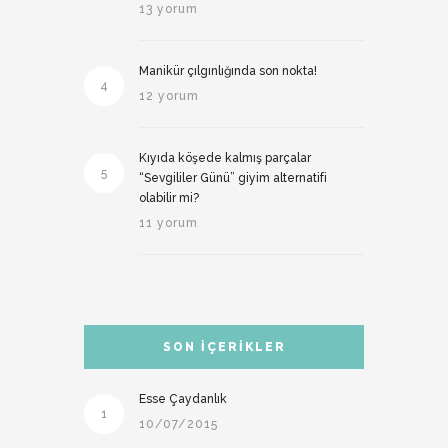
13 yorum
Manikür çılgınlığında son nokta!
4
12 yorum
Kıyıda köşede kalmış parçalar
5
“Sevgililer Günü” giyim alternatifi
olabilir mi?
11 yorum
SON İÇERIKLER
Esse Çaydanlık
1
10/07/2015