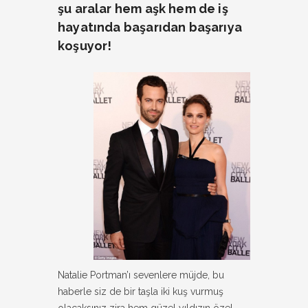
şu aralar hem aşk hem de iş
hayatında başarıdan başarıya
koşuyor!
Natalie Portman’ı sevenlere müjde, bu
haberle siz de bir taşla iki kuş vurmuş
olacaksınız zira hem güzel yıldızın özel