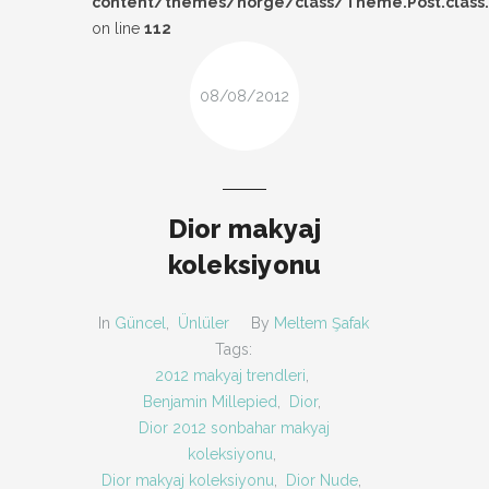
content/themes/norge/class/Theme.Post.class
DESIGN
on line
112
FIRSAT
08/08/2012
KOMBIN
TARZ-I SOHBET
Dior makyaj
koleksiyonu
In
Güncel
,
Ünlüler
By
Meltem Şafak
Tags:
2012 makyaj trendleri
,
Benjamin Millepied
,
Dior
,
Dior 2012 sonbahar makyaj
koleksiyonu
,
Dior makyaj koleksiyonu
,
Dior Nude
,