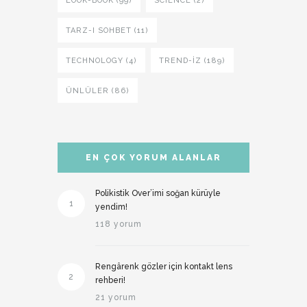
LOOK-BOOK (99)
SCIENCE (2)
TARZ-I SOHBET (11)
TECHNOLOGY (4)
TREND-IZ (189)
ÜNLÜLER (86)
EN ÇOK YORUM ALANLAR
Polikistik Over’imi soğan kürüyle
1
yendim!
118 yorum
Rengârenk gözler için kontakt lens
2
rehberi!
21 yorum