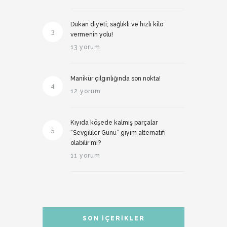
Dukan diyeti; sağlıklı ve hızlı kilo
3
vermenin yolu!
13 yorum
Manikür çılgınlığında son nokta!
4
12 yorum
Kıyıda köşede kalmış parçalar
5
“Sevgililer Günü” giyim alternatifi
olabilir mi?
11 yorum
SON İÇERIKLER