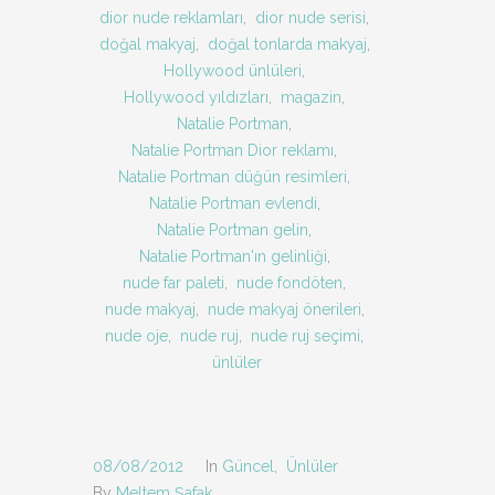
dior nude reklamları
,
dior nude serisi
,
doğal makyaj
,
doğal tonlarda makyaj
,
Hollywood ünlüleri
,
Hollywood yıldızları
,
magazin
,
Natalie Portman
,
Natalie Portman Dior reklamı
,
Natalie Portman düğün resimleri
,
Natalie Portman evlendi
,
Natalie Portman gelin
,
Natalie Portman'ın gelinliği
,
nude far paleti
,
nude fondöten
,
nude makyaj
,
nude makyaj önerileri
,
nude oje
,
nude ruj
,
nude ruj seçimi
,
ünlüler
08/08/2012
In
Güncel
,
Ünlüler
By
Meltem Şafak