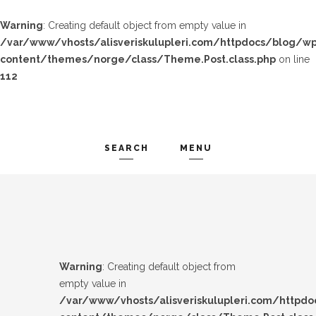
Warning
: Creating default object from empty value in
/var/www/vhosts/alisveriskulupleri.com/httpdocs/blog/wp
content/themes/norge/class/Theme.Post.class.php
on line
112
SEARCH
MENU
TREND-IZ
Search and hit enter ...
GÜZEL-IZ
LOOK-BOOK
Warning
: Creating default object from
ÜNLÜLER
empty value in
/var/www/vhosts/alisveriskulupleri.com/httpd
İP-UCU