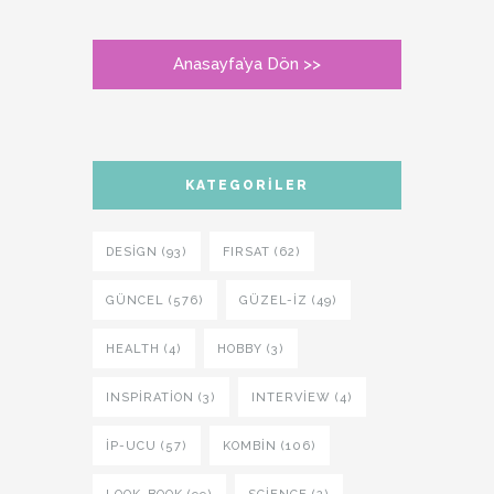
Anasayfa’ya Dön >>
KATEGORILER
DESIGN (93)
FIRSAT (62)
GÜNCEL (576)
GÜZEL-IZ (49)
HEALTH (4)
HOBBY (3)
INSPIRATION (3)
INTERVIEW (4)
İP-UCU (57)
KOMBIN (106)