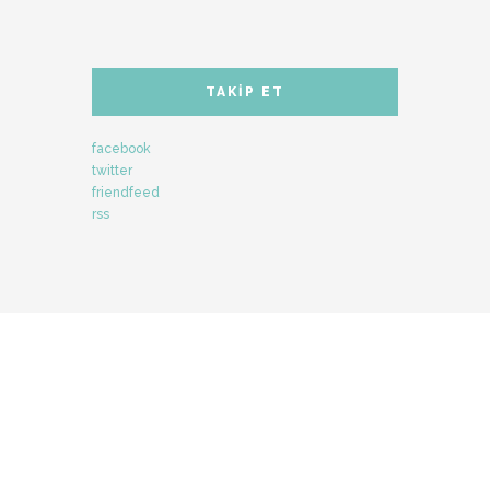
TAKIP ET
facebook
twitter
friendfeed
rss