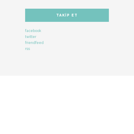
TAKIP ET
facebook
twitter
friendfeed
rss