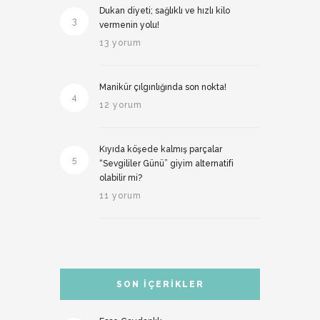
Dukan diyeti; sağlıklı ve hızlı kilo
3
vermenin yolu!
13 yorum
Manikür çılgınlığında son nokta!
4
12 yorum
Kıyıda köşede kalmış parçalar
5
“Sevgililer Günü” giyim alternatifi
olabilir mi?
11 yorum
SON İÇERIKLER