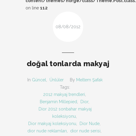
content/themes/norge/class/Theme.Post.class
DESIGN
on line
112
FIRSAT
08/08/2012
KOMBIN
TARZ-I SOHBET
doğal tonlarda makyaj
In
Güncel
,
Ünlüler
By
Meltem Şafak
Tags:
2012 makyaj trendleri
,
Benjamin Millepied
,
Dior
,
Dior 2012 sonbahar makyaj
koleksiyonu
,
Dior makyaj koleksiyonu
,
Dior Nude
,
dior nude reklamları
,
dior nude serisi
,