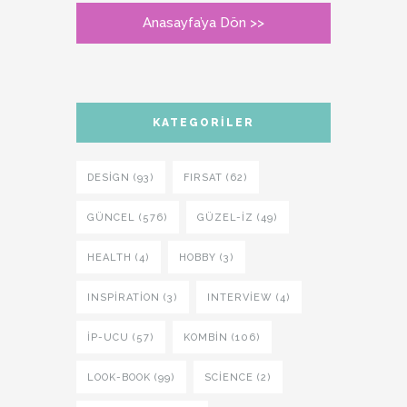
Anasayfa’ya Dön >>
KATEGORILER
DESIGN (93)
FIRSAT (62)
GÜNCEL (576)
GÜZEL-IZ (49)
HEALTH (4)
HOBBY (3)
INSPIRATION (3)
INTERVIEW (4)
İP-UCU (57)
KOMBIN (106)
LOOK-BOOK (99)
SCIENCE (2)