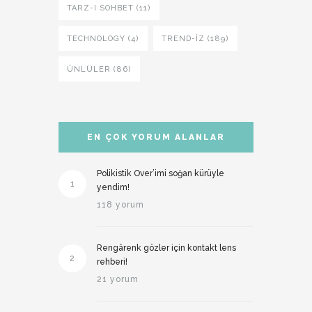
TARZ-I SOHBET (11)
TECHNOLOGY (4)
TREND-IZ (189)
ÜNLÜLER (86)
EN ÇOK YORUM ALANLAR
Polikistik Over’imi soğan kürüyle
1
yendim!
118 yorum
Rengârenk gözler için kontakt lens
2
rehberi!
21 yorum