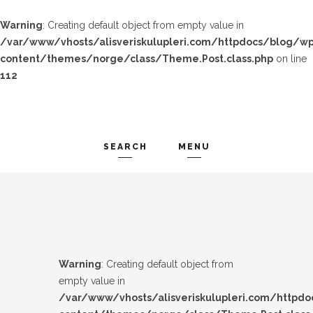
Warning
: Creating default object from empty value in
/var/www/vhosts/alisveriskulupleri.com/httpdocs/blog/wp
content/themes/norge/class/Theme.Post.class.php
on line
112
SEARCH
MENU
TREND-IZ
Search and hit enter ...
GÜZEL-IZ
LOOK-BOOK
Warning
: Creating default object from
ÜNLÜLER
empty value in
/var/www/vhosts/alisveriskulupleri.com/httpd
İP-UCU