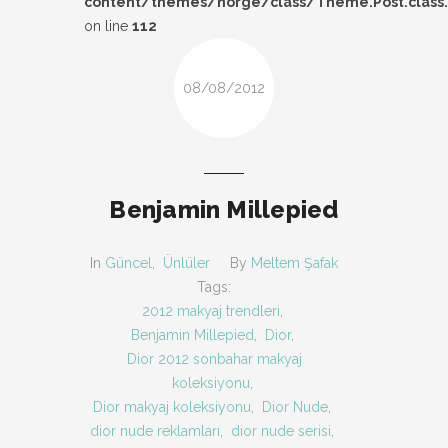
content/themes/norge/class/Theme.Post.class
DESIGN
on line
112
FIRSAT
08/08/2012
KOMBIN
TARZ-I SOHBET
Benjamin Millepied
In
Güncel
,
Ünlüler
By
Meltem Şafak
Tags:
2012 makyaj trendleri
,
Benjamin Millepied
,
Dior
,
Dior 2012 sonbahar makyaj
koleksiyonu
,
Dior makyaj koleksiyonu
,
Dior Nude
,
dior nude reklamları
,
dior nude serisi
,