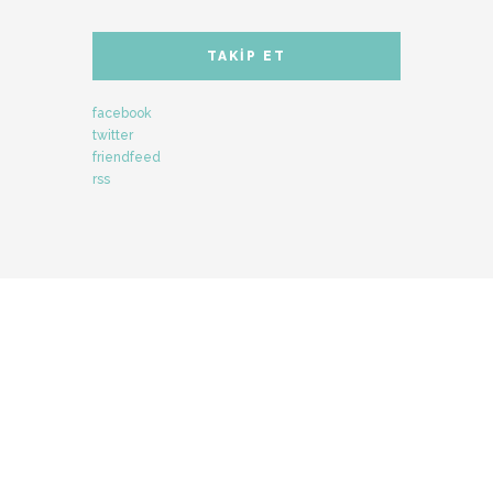
TAKIP ET
facebook
twitter
friendfeed
rss