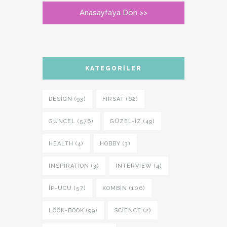
Anasayfa’ya Dön >>
KATEGORILER
DESIGN (93)
FIRSAT (62)
GÜNCEL (576)
GÜZEL-IZ (49)
HEALTH (4)
HOBBY (3)
INSPIRATION (3)
INTERVIEW (4)
İP-UCU (57)
KOMBIN (106)
LOOK-BOOK (99)
SCIENCE (2)