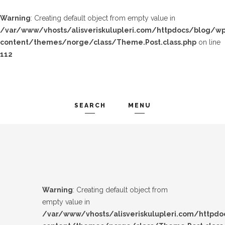
Warning
: Creating default object from empty value in
/var/www/vhosts/alisveriskulupleri.com/httpdocs/blog/wp
content/themes/norge/class/Theme.Post.class.php
on line
112
SEARCH
MENU
TREND-IZ
Search and hit enter ...
GÜZEL-IZ
LOOK-BOOK
Warning
: Creating default object from
ÜNLÜLER
empty value in
/var/www/vhosts/alisveriskulupleri.com/httpd
İP-UCU