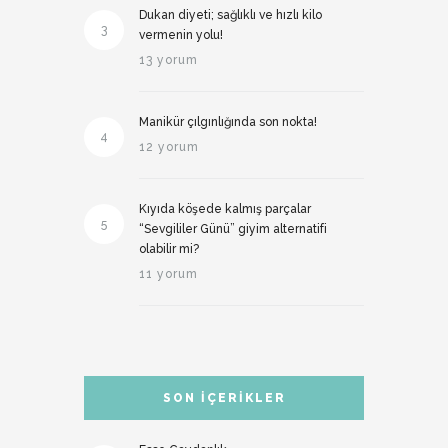
Dukan diyeti; sağlıklı ve hızlı kilo
3
vermenin yolu!
13 yorum
Manikür çılgınlığında son nokta!
4
12 yorum
Kıyıda köşede kalmış parçalar
5
“Sevgililer Günü” giyim alternatifi
olabilir mi?
11 yorum
SON İÇERIKLER