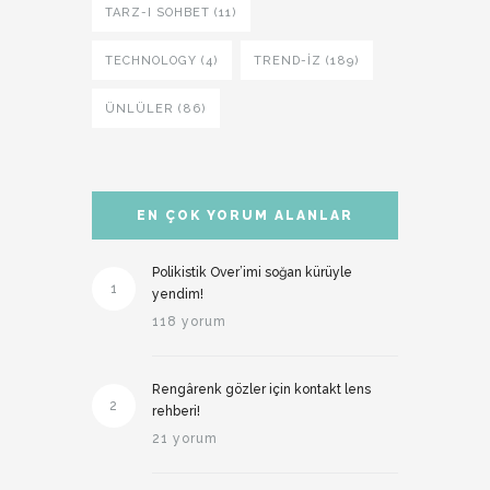
TARZ-I SOHBET (11)
TECHNOLOGY (4)
TREND-IZ (189)
ÜNLÜLER (86)
EN ÇOK YORUM ALANLAR
Polikistik Over’imi soğan kürüyle
1
yendim!
118 yorum
Rengârenk gözler için kontakt lens
2
rehberi!
21 yorum