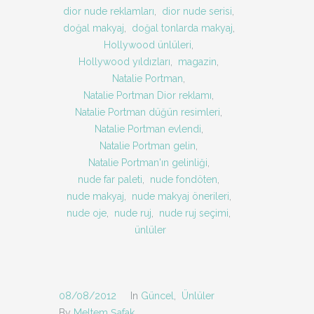
dior nude reklamları
,
dior nude serisi
,
doğal makyaj
,
doğal tonlarda makyaj
,
Hollywood ünlüleri
,
Hollywood yıldızları
,
magazin
,
Natalie Portman
,
Natalie Portman Dior reklamı
,
Natalie Portman düğün resimleri
,
Natalie Portman evlendi
,
Natalie Portman gelin
,
Natalie Portman'ın gelinliği
,
nude far paleti
,
nude fondöten
,
nude makyaj
,
nude makyaj önerileri
,
nude oje
,
nude ruj
,
nude ruj seçimi
,
ünlüler
08/08/2012
In
Güncel
,
Ünlüler
By
Meltem Şafak