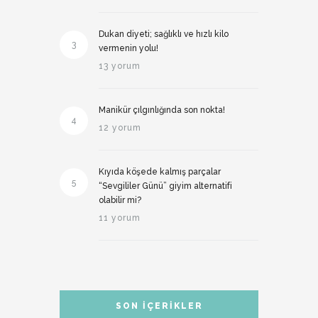
Dukan diyeti; sağlıklı ve hızlı kilo
3
vermenin yolu!
13 yorum
Manikür çılgınlığında son nokta!
4
12 yorum
Kıyıda köşede kalmış parçalar
5
“Sevgililer Günü” giyim alternatifi
olabilir mi?
11 yorum
SON İÇERIKLER