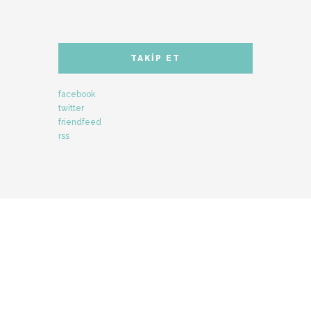
TAKIP ET
facebook
twitter
friendfeed
rss