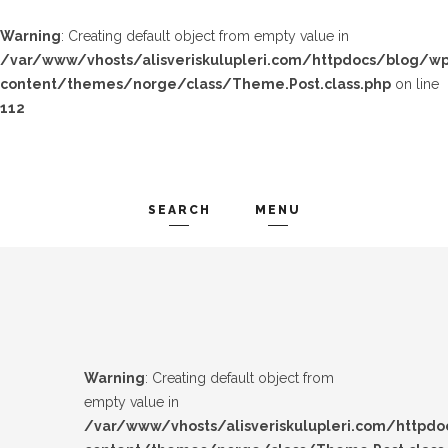
Warning
: Creating default object from empty value in
/var/www/vhosts/alisveriskulupleri.com/httpdocs/blog/wp
content/themes/norge/class/Theme.Post.class.php
on line
112
SEARCH
MENU
TREND-IZ
Search and hit enter ...
GÜZEL-IZ
LOOK-BOOK
Warning
: Creating default object from
ÜNLÜLER
empty value in
/var/www/vhosts/alisveriskulupleri.com/httpd
İP-UCU