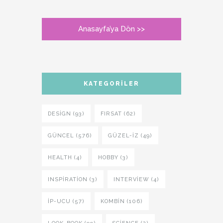
Anasayfa’ya Dön >>
KATEGORILER
DESIGN (93)
FIRSAT (62)
GÜNCEL (576)
GÜZEL-IZ (49)
HEALTH (4)
HOBBY (3)
INSPIRATION (3)
INTERVIEW (4)
İP-UCU (57)
KOMBIN (106)