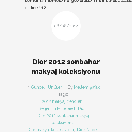
content/themes/norge/class/Theme.Post.class
DESIGN
on line
112
FIRSAT
08/08/2012
KOMBIN
TARZ-I SOHBET
Dior 2012 sonbahar
makyaj koleksiyonu
In
Güncel
,
Ünlüler
By
Meltem Şafak
Tags:
2012 makyaj trendleri
,
Benjamin Millepied
,
Dior
,
Dior 2012 sonbahar makyaj
koleksiyonu
,
Dior makyaj koleksiyonu
,
Dior Nude
,