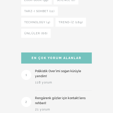
LOOK-BOOK (99)
SCIENCE (2)
TARZ-I SOHBET (11)
TECHNOLOGY (4)
TREND-IZ (189)
ÜNLÜLER (86)
EN ÇOK YORUM ALANLAR
Polikistik Over’imi soğan kürüyle
1
yendim!
118 yorum
Rengârenk gözler için kontakt lens
2
rehberi!
21 yorum