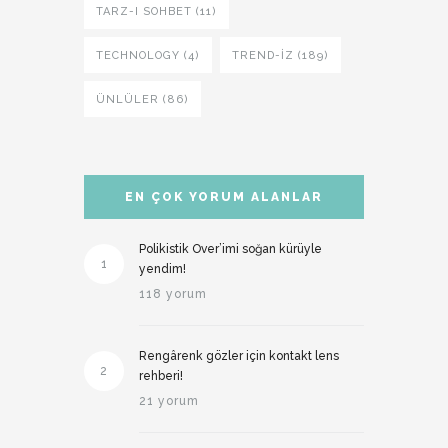
TARZ-I SOHBET (11)
TECHNOLOGY (4)
TREND-IZ (189)
ÜNLÜLER (86)
EN ÇOK YORUM ALANLAR
Polikistik Over’imi soğan kürüyle
1
yendim!
118 yorum
Rengârenk gözler için kontakt lens
2
rehberi!
21 yorum