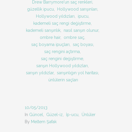
Drew Barrymore'un saç renkleri
,
güzellik ipucu
,
Hollywood sarışınları
,
Hollywood yıldızları
,
ipucu
,
kademeli saç rengi değiştirme
,
kademeli sarışınlık
,
nasıl sarışın olunur
,
ombre hair
,
ombre saç
,
saç boyama ipuçları
,
saç boyası
,
saç rengini açtırma
,
saç rengini değiştirme
,
sarışın Hollywood yıldızları
,
sarışın yıldızlar
,
sarışınlığın yol haritası
,
ünlülerin saçları
10/05/2013
In
Güncel
,
Güzel-iz
,
İp-ucu
,
Ünlüler
By
Meltem Şafak