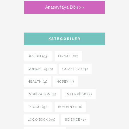
Anasayfa’ya Dön >>
KATEGORILER
DESIGN (93)
FIRSAT (62)
GÜNCEL (576)
GÜZEL-IZ (49)
HEALTH (4)
HOBBY (3)
INSPIRATION (3)
INTERVIEW (4)
İP-UCU (57)
KOMBIN (106)
LOOK-BOOK (99)
SCIENCE (2)