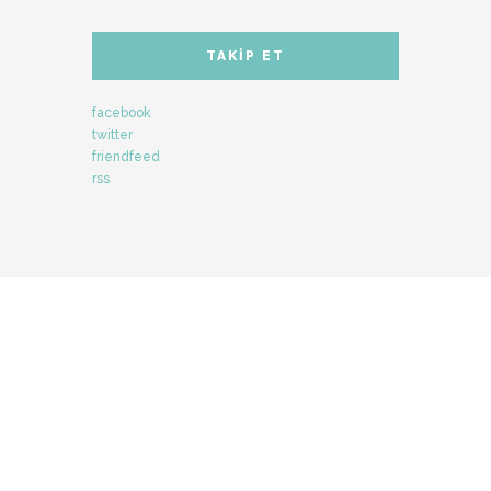
TAKIP ET
facebook
twitter
friendfeed
rss