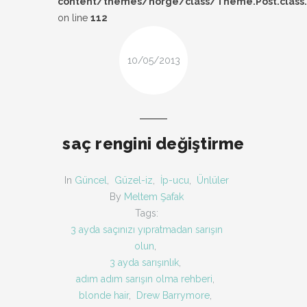
content/themes/norge/class/Theme.Post.class
DESIGN
on line
112
FIRSAT
10/05/2013
KOMBIN
TARZ-I SOHBET
saç rengini değiştirme
In
Güncel
,
Güzel-iz
,
İp-ucu
,
Ünlüler
By
Meltem Şafak
Tags:
3 ayda saçınızı yıpratmadan sarışın
olun
,
3 ayda sarışınlık
,
adım adım sarışın olma rehberi
,
blonde hair
,
Drew Barrymore
,