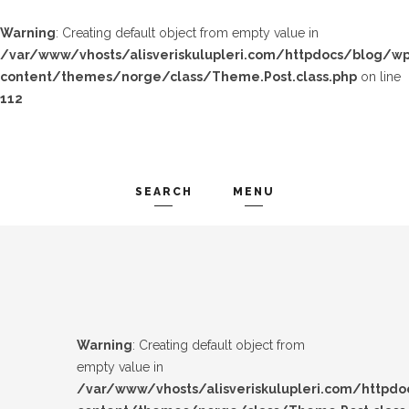
Warning
: Creating default object from empty value in
/var/www/vhosts/alisveriskulupleri.com/httpdocs/blog/wp
content/themes/norge/class/Theme.Post.class.php
on line
112
SEARCH
MENU
TREND-IZ
Search and hit enter ...
GÜZEL-IZ
LOOK-BOOK
Warning
: Creating default object from
ÜNLÜLER
empty value in
/var/www/vhosts/alisveriskulupleri.com/httpd
İP-UCU