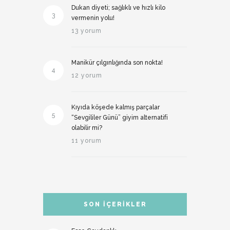
Dukan diyeti; sağlıklı ve hızlı kilo
3
vermenin yolu!
13 yorum
Manikür çılgınlığında son nokta!
4
12 yorum
Kıyıda köşede kalmış parçalar
5
“Sevgililer Günü” giyim alternatifi
olabilir mi?
11 yorum
SON İÇERIKLER