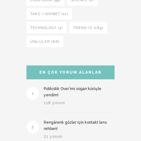
LOOK-BOOK (99)
SCIENCE (2)
TARZ-I SOHBET (11)
TECHNOLOGY (4)
TREND-IZ (189)
ÜNLÜLER (86)
EN ÇOK YORUM ALANLAR
Polikistik Over’imi soğan kürüyle
1
yendim!
118 yorum
Rengârenk gözler için kontakt lens
2
rehberi!
21 yorum