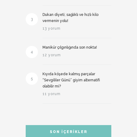
Dukan diyeti; sağlıklı ve hızlı kilo
3
vermenin yolu!
13 yorum
Manikür çılgınlığında son nokta!
4
12 yorum
Kıyıda köşede kalmış parçalar
5
“Sevgililer Günü” giyim alternatifi
olabilir mi?
11 yorum
SON İÇERIKLER