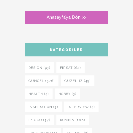
Anasayfa’ya Dön >>
KATEGORILER
DESIGN (93)
FIRSAT (62)
GÜNCEL (576)
GÜZEL-IZ (49)
HEALTH (4)
HOBBY (3)
INSPIRATION (3)
INTERVIEW (4)
İP-UCU (57)
KOMBIN (106)