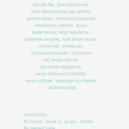
blonde hair
,
Drew Barrymore
,
Drew Barrymore'un saç renkleri
,
güzellik ipucu
,
Hollywood sarışınları
,
Hollywood yıldızları
,
ipucu
,
kademeli saç rengi değiştirme
,
kademeli sarışınlık
,
nasıl sarışın olunur
,
ombre hair
,
ombre saç
,
saç boyama ipuçları
,
saç boyası
,
saç rengini açtırma
,
saç rengini değiştirme
,
sarışın Hollywood yıldızları
,
sarışın yıldızlar
,
sarışınlığın yol haritası
,
ünlülerin saçları
10/05/2013
In
Güncel
,
Güzel-iz
,
İp-ucu
,
Ünlüler
By
Meltem Şafak