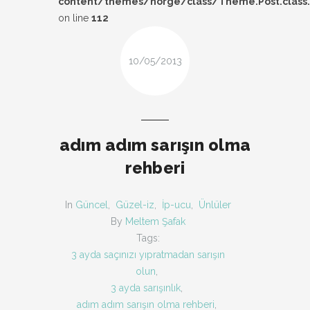
content/themes/norge/class/Theme.Post.class
DESIGN
on line
112
FIRSAT
10/05/2013
KOMBIN
TARZ-I SOHBET
adım adım sarışın olma
rehberi
In
Güncel
,
Güzel-iz
,
İp-ucu
,
Ünlüler
By
Meltem Şafak
Tags:
3 ayda saçınızı yıpratmadan sarışın
olun
,
3 ayda sarışınlık
,
adım adım sarışın olma rehberi
,