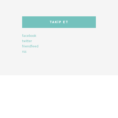
TAKIP ET
facebook
twitter
friendfeed
rss