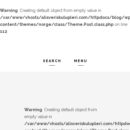
Warning
: Creating default object from empty value in
/var/www/vhosts/alisveriskulupleri.com/httpdocs/blog/wp
content/themes/norge/class/Theme.Post.class.php
on line
112
SEARCH
MENU
TREND-IZ
Search and hit enter ...
GÜZEL-IZ
LOOK-BOOK
Warning
: Creating default object from
ÜNLÜLER
empty value in
/var/www/vhosts/alisveriskulupleri.com/httpd
İP-UCU