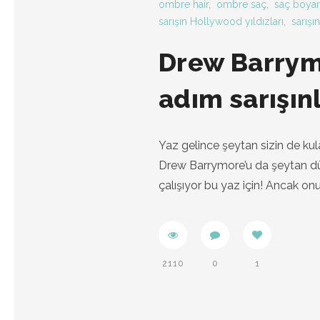
ombre hair
,
ombre saç
,
saç boyam
sarışın Hollywood yıldızları
,
sarışın
Drew Barrym
adım sarışınl
Yaz gelince şeytan sizin de kula
Drew Barrymore’u da şeytan dürt
çalışıyor bu yaz için! Ancak on
2110
0
1