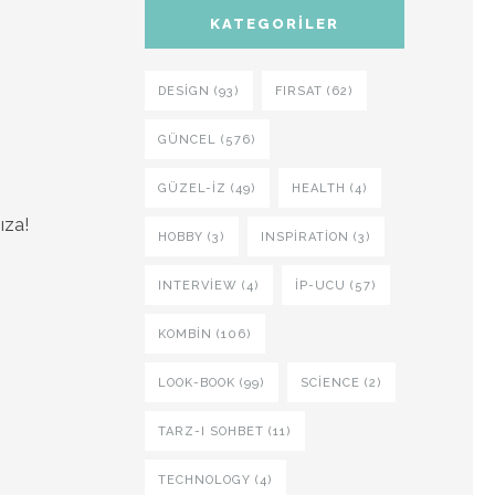
KATEGORILER
DESIGN (93)
FIRSAT (62)
GÜNCEL (576)
GÜZEL-IZ (49)
HEALTH (4)
ıza!
HOBBY (3)
INSPIRATION (3)
INTERVIEW (4)
İP-UCU (57)
KOMBIN (106)
LOOK-BOOK (99)
SCIENCE (2)
TARZ-I SOHBET (11)
TECHNOLOGY (4)