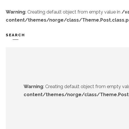
Warning
: Creating default object from empty value in
/v
content/themes/norge/class/Theme.Post.class.
SEARCH
TREND-IZ
GÜZEL-IZ
Warning
: Creating default object from empty val
content/themes/norge/class/Theme.Post.