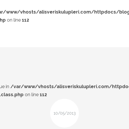
ar/www/vhosts/alisveriskulupleri.com/httpdocs/blo
php
on line
112
LOOK-BOOK
ÜNLÜLER
Search and hit enter ...
İP-UCU
DESIGN
FIRSAT
ue in
/var/www/vhosts/alisveriskulupleri.com/httpd
class.php
on line
112
10/05/2013