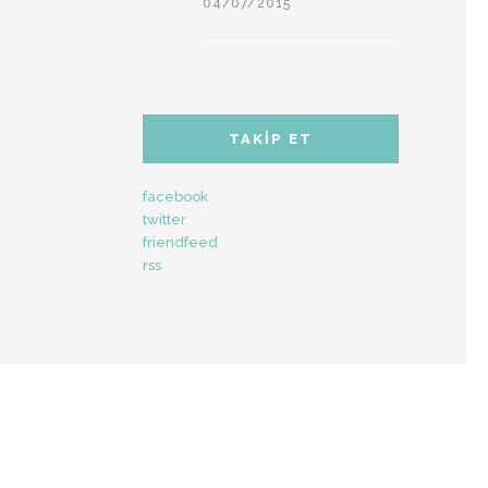
04/07/2015
TAKIP ET
facebook
twitter
friendfeed
rss