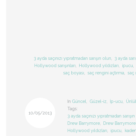
3 ayda saçınızı yıpratmadan sarışın olun
,
3 ayda sarış
Hollywood sarışınları
,
Hollywood yıldızları
,
ipucu
,
saç boyası
,
saç rengini açtırma
,
saç 
In
Güncel
,
Güzel-iz
,
İp-ucu
,
Ünlü
Tags:
10/05/2013
3 ayda saçınızı yıpratmadan sarışın
Drew Barrymore
,
Drew Barrymore'
Hollywood yıldızları
,
ipucu
,
kadem