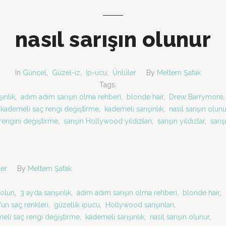
nasıl sarışın olunur
In
Güncel
,
Güzel-iz
,
İp-ucu
,
Ünlüler
By
Meltem Şafak
Tags:
ınlık
,
adım adım sarışın olma rehberi
,
blonde hair
,
Drew Barrymore
kademeli saç rengi değiştirme
,
kademeli sarışınlık
,
nasıl sarışın olunu
rengini değiştirme
,
sarışın Hollywood yıldızları
,
sarışın yıldızlar
,
sarış
ler
By
Meltem Şafak
 olun
,
3 ayda sarışınlık
,
adım adım sarışın olma rehberi
,
blonde hair
,
un saç renkleri
,
güzellik ipucu
,
Hollywood sarışınları
,
eli saç rengi değiştirme
,
kademeli sarışınlık
,
nasıl sarışın olunur
,