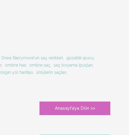
,
Drew Barrymore'un saç renkleri
,
güzellik ipucu
,
r
,
ombre hair
,
ombre saç
,
saç boyama ipuçları
,
ınlığın yol haritası
,
ünlülerin saçları
Anasayfa’ya Dön >>