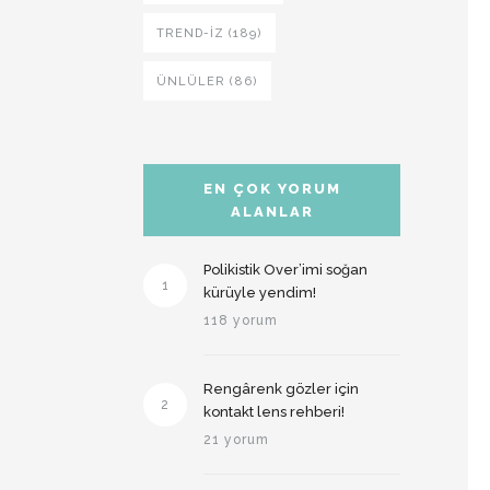
TREND-IZ (189)
ÜNLÜLER (86)
EN ÇOK YORUM
ALANLAR
Polikistik Over’imi soğan
1
kürüyle yendim!
118 yorum
Rengârenk gözler için
2
kontakt lens rehberi!
21 yorum