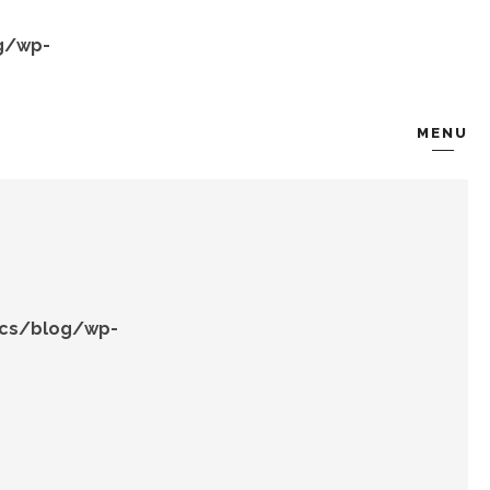
g/wp-
MENU
KOMBIN
TARZ-I SOHBET
ocs/blog/wp-