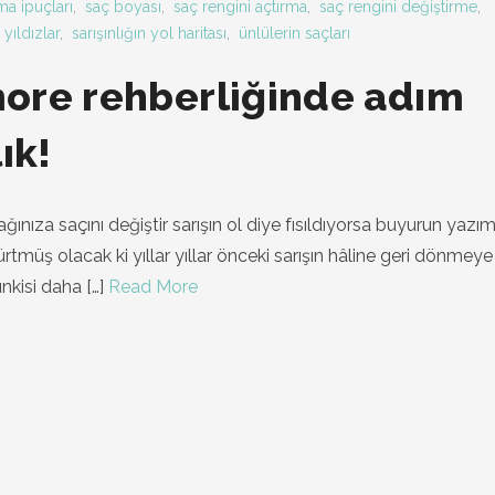
a ipuçları
,
saç boyası
,
saç rengini açtırma
,
saç rengini değiştirme
,
 yıldızlar
,
sarışınlığın yol haritası
,
ünlülerin saçları
ore rehberliğinde adım
ık!
ğınıza saçını değiştir sarışın ol diye fısıldıyorsa buyurun yazım
müş olacak ki yıllar yıllar önceki sarışın hâline geri dönmeye
unkisi daha
[…]
Read More