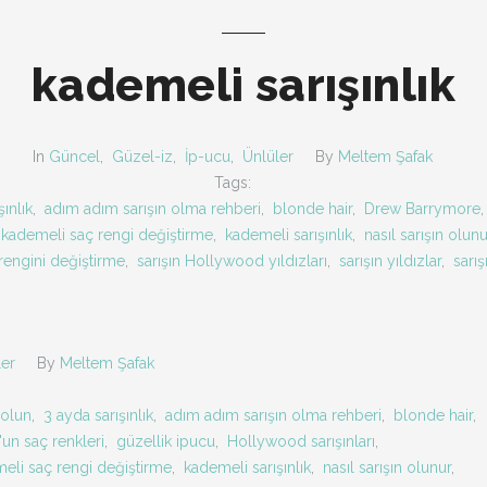
kademeli sarışınlık
In
Güncel
,
Güzel-iz
,
İp-ucu
,
Ünlüler
By
Meltem Şafak
Tags:
ınlık
,
adım adım sarışın olma rehberi
,
blonde hair
,
Drew Barrymore
kademeli saç rengi değiştirme
,
kademeli sarışınlık
,
nasıl sarışın olunu
rengini değiştirme
,
sarışın Hollywood yıldızları
,
sarışın yıldızlar
,
sarış
ler
By
Meltem Şafak
 olun
,
3 ayda sarışınlık
,
adım adım sarışın olma rehberi
,
blonde hair
,
un saç renkleri
,
güzellik ipucu
,
Hollywood sarışınları
,
eli saç rengi değiştirme
,
kademeli sarışınlık
,
nasıl sarışın olunur
,