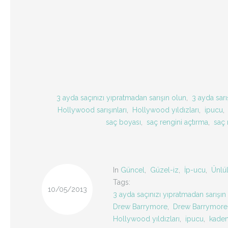
3 ayda saçınızı yıpratmadan sarışın olun
,
3 ayda sarış
Hollywood sarışınları
,
Hollywood yıldızları
,
ipucu
,
saç boyası
,
saç rengini açtırma
,
saç 
In
Güncel
,
Güzel-iz
,
İp-ucu
,
Ünlü
Tags:
10/05/2013
3 ayda saçınızı yıpratmadan sarışın
Drew Barrymore
,
Drew Barrymore'
Hollywood yıldızları
,
ipucu
,
kadem