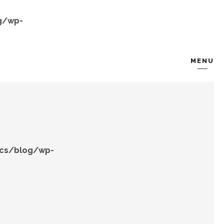
g/wp-
MENU
KOMBIN
TARZ-I SOHBET
ocs/blog/wp-