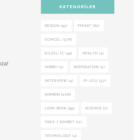
KATEGORILER
DESIGN (93)
FIRSAT (62)
GÜNCEL (576)
GÜZEL-IZ (49)
HEALTH (4)
ıza!
HOBBY (3)
INSPIRATION (3)
INTERVIEW (4)
İP-UCU (57)
KOMBIN (106)
LOOK-BOOK (99)
SCIENCE (2)
TARZ-I SOHBET (11)
TECHNOLOGY (4)