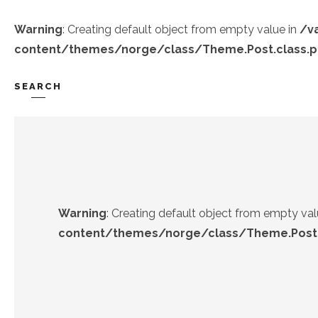
Warning
: Creating default object from empty value in
/v
content/themes/norge/class/Theme.Post.class.
SEARCH
TREND-IZ
GÜZEL-IZ
Warning
: Creating default object from empty val
content/themes/norge/class/Theme.Post.