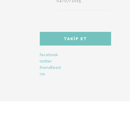
04/07/2015
TAKIP ET
facebook
twitter
friendfeed
rss