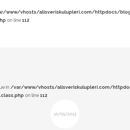
ar/www/vhosts/alisveriskulupleri.com/httpdocs/blo
php
on line
112
LOOK-BOOK
ÜNLÜLER
Search and hit enter ...
İP-UCU
DESIGN
FIRSAT
ue in
/var/www/vhosts/alisveriskulupleri.com/httpd
class.php
on line
112
10/05/2013