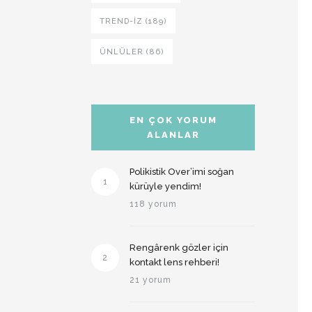
TREND-IZ (189)
ÜNLÜLER (86)
EN ÇOK YORUM
ALANLAR
Polikistik Over’imi soğan
1
kürüyle yendim!
118 yorum
Rengârenk gözler için
2
kontakt lens rehberi!
21 yorum