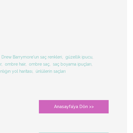
,
Drew Barrymore'un saç renkleri
,
güzellik ipucu
,
r
,
ombre hair
,
ombre saç
,
saç boyama ipuçları
,
ınlığın yol haritası
,
ünlülerin saçları
Anasayfa’ya Dön >>