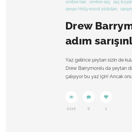
ombre hair
,
ombre saç
,
saç boyam
sarışın Hollywood yıldızları
,
sarışın
Drew Barrym
adım sarışınl
Yaz gelince şeytan sizin de kula
Drew Barrymore’u da şeytan dürt
çalışıyor bu yaz için! Ancak on
2110
0
1