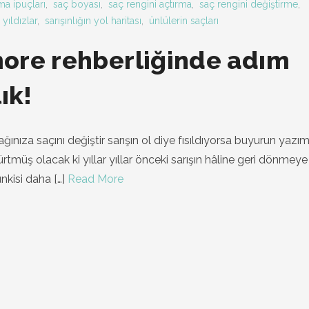
a ipuçları
,
saç boyası
,
saç rengini açtırma
,
saç rengini değiştirme
,
 yıldızlar
,
sarışınlığın yol haritası
,
ünlülerin saçları
ore rehberliğinde adım
ık!
ğınıza saçını değiştir sarışın ol diye fısıldıyorsa buyurun yazım
müş olacak ki yıllar yıllar önceki sarışın hâline geri dönmeye
unkisi daha
[…]
Read More