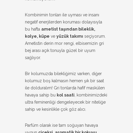
Kombinimin tonları ile uyması ve insanı
negatif enerjilerden koruması dolayısıyla
bu hafta
ametist taşından bileklik,
kolye, küpe
ve
yüzük takımı
seçiyorum.
Ametistin derin mor rengi, elbisemizin gri
bej arası açık tonuyla güzel bir uyum
sağlıyor.
Bir kolumuzda bilekliğimiz varken, diğer
kolumuz boş kalmasın hemen şık bir saat
ile dolduralım! Gri tonlarda hafif maskülen
havaya sahip bu
kol saati
, kombinimizdeki
ultra feminenliği dengeleyecek bir niteliğe
sahip ve kesinlikle çok göz alıcı.
Parfüm olarak ise tam soğuyan havaya
uygun
çiçeksi, aromatik bir kokuyu