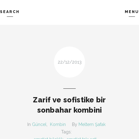
SEARCH
MENU
TREND-IZ
GÜZEL-IZ
Search and hit enter ...
LOOK-BOOK
ÜNLÜLER
İP-UCU
DESIGN
FIRSAT
KOMBIN
22/12/2013
TARZ-I SOHBET
Zarif ve sofistike bir
sonbahar kombini
In
Güncel
,
Kombin
By
Meltem Şafak
Tags: