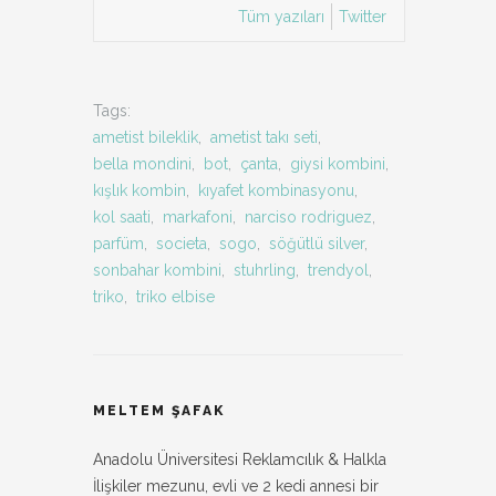
Tüm yazıları
Twitter
Tags:
ametist bileklik
,
ametist takı seti
,
bella mondini
,
bot
,
çanta
,
giysi kombini
,
kışlık kombin
,
kıyafet kombinasyonu
,
kol saati
,
markafoni
,
narciso rodriguez
,
parfüm
,
societa
,
sogo
,
söğütlü silver
,
sonbahar kombini
,
stuhrling
,
trendyol
,
triko
,
triko elbise
MELTEM ŞAFAK
Anadolu Üniversitesi Reklamcılık & Halkla
İlişkiler mezunu, evli ve 2 kedi annesi bir