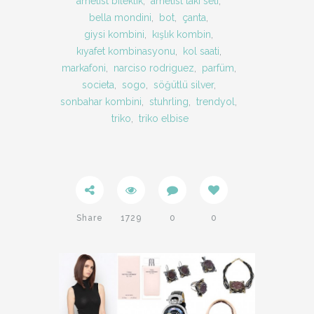
ametist bileklik
,
ametist takı seti
,
bella mondini
,
bot
,
çanta
,
giysi kombini
,
kışlık kombin
,
kıyafet kombinasyonu
,
kol saati
,
markafoni
,
narciso rodriguez
,
parfüm
,
societa
,
sogo
,
söğütlü silver
,
sonbahar kombini
,
stuhrling
,
trendyol
,
triko
,
triko elbise
Share
1729
0
0
Twitter
Facebook