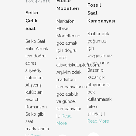
Elbise
13/04/2015
Fossil
Modelleri
Seiko
Saat
Çelik
Kampanyası
Markafoni
Saat
Elbise
Saatler pek
Modellerine
çoğumuz
Seiko Saat
göz atmak
için
Satın Almak
için doğru
vazgeçilmez
için doğru
adres
aksesuarlar.
adres
alisveriskulupleri.com.
Bazen o
alışveriş
Arşivimizdeki
kadar şık
kulüpleri.
markafoni
oluyorlar ki
Alışveriş
kampanyalarına
pek
kulüpleri
göz atabilir
kullanmasak
Swatch,
ve güncel
bile o
Romanson,
kampanyaları
şıklığa
[…]
Seiko gibi
[…]
Read
Read More
saat
More
markalarının