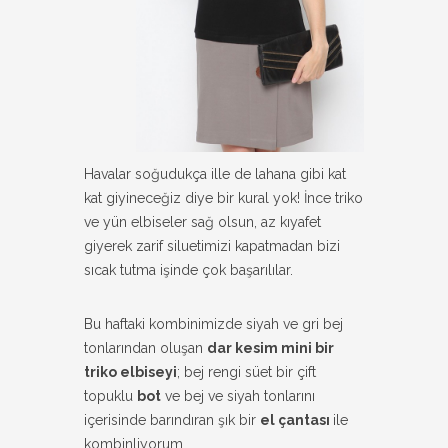
Havalar soğudukça ille de lahana gibi kat
kat giyineceğiz diye bir kural yok! İnce triko
ve yün elbiseler sağ olsun, az kıyafet
giyerek zarif siluetimizi kapatmadan bizi
sıcak tutma işinde çok başarılılar.
Bu haftaki kombinimizde siyah ve gri bej
tonlarından oluşan
dar kesim mini bir
triko elbiseyi
; bej rengi süet bir çift
topuklu
bot
ve bej ve siyah tonlarını
içerisinde barındıran şık bir
el çantası
ile
kombinliyorum.