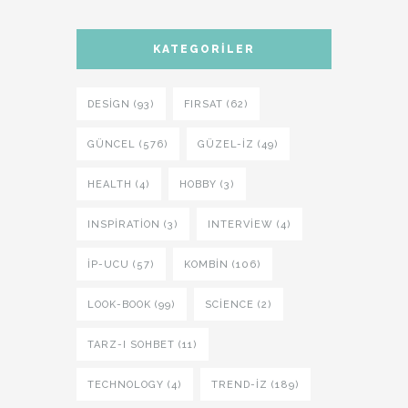
KATEGORILER
DESIGN (93)
FIRSAT (62)
GÜNCEL (576)
GÜZEL-IZ (49)
HEALTH (4)
HOBBY (3)
INSPIRATION (3)
INTERVIEW (4)
İP-UCU (57)
KOMBIN (106)
LOOK-BOOK (99)
SCIENCE (2)
TARZ-I SOHBET (11)
TECHNOLOGY (4)
TREND-IZ (189)