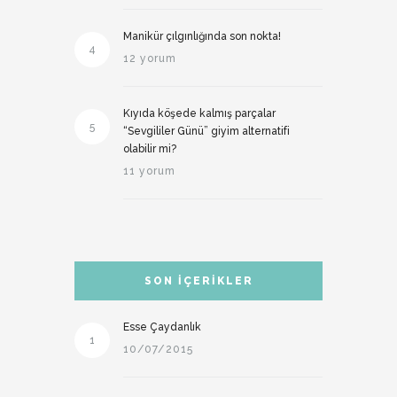
Manikür çılgınlığında son nokta!
4
12 yorum
Kıyıda köşede kalmış parçalar
5
“Sevgililer Günü” giyim alternatifi
olabilir mi?
11 yorum
SON İÇERIKLER
Esse Çaydanlık
1
10/07/2015