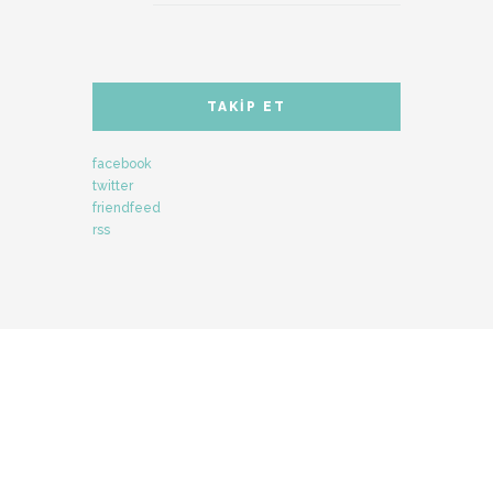
TAKIP ET
facebook
twitter
friendfeed
rss