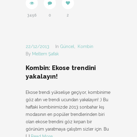
3456
0
2
22/12/2013
In
Güncel
,
Kombin
By
Meltem Şafak
Kombin: Ekose trendini
yakalayın!
Ekose trendi yükselişe geçiyor, kombinime
göz atın ve trendi ucundan yakalayın! ;) Bu
haftaki kombinimizde 2013 sonbahar kış
modasının en popüler trendlerinden biri
olan ekose trendini göz kırpan bir
görünüm yaratmaya çalıştım sizler için. Bu
[…]
Read More