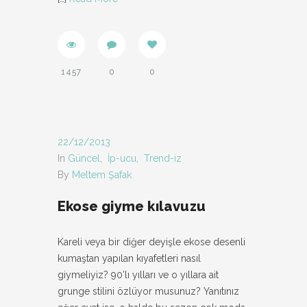
1457
0
0
22/12/2013
In
Güncel
,
İp-ucu
,
Trend-iz
By
Meltem Şafak
Ekose giyme kılavuzu
Kareli veya bir diğer deyişle ekose desenli
kumaştan yapılan kıyafetleri nasıl
giymeliyiz? 90’lı yılları ve o yıllara ait
grunge stilini özlüyor musunuz? Yanıtınız