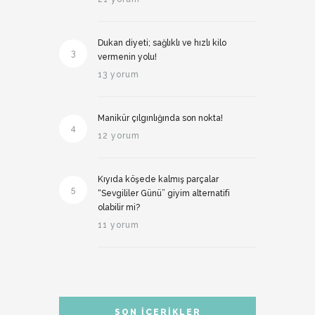
Dukan diyeti; sağlıklı ve hızlı kilo
3
vermenin yolu!
13 yorum
Manikür çılgınlığında son nokta!
4
12 yorum
Kıyıda köşede kalmış parçalar
5
“Sevgililer Günü” giyim alternatifi
olabilir mi?
11 yorum
SON İÇERIKLER