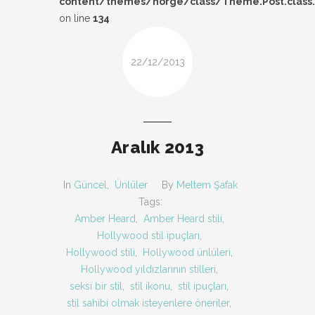
content/themes/norge/class/Theme.Post.class
DESIGN
on line
134
FIRSAT
22/12/2013
KOMBIN
TARZ-I SOHBET
Aralık 2013
In
Güncel
,
Ünlüler
By
Meltem Şafak
Tags:
Amber Heard
,
Amber Heard stili
,
Hollywood stil ipuçları
,
Hollywood stili
,
Hollywood ünlüleri
,
Hollywood yıldızlarının stilleri
,
seksi bir stil
,
stil ikonu
,
stil ipuçları
,
stil sahibi olmak isteyenlere öneriler
,