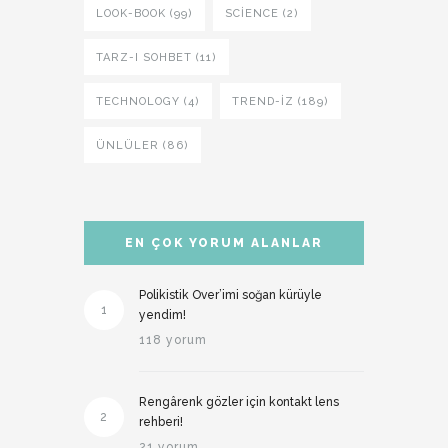
LOOK-BOOK (99)
SCIENCE (2)
TARZ-I SOHBET (11)
TECHNOLOGY (4)
TREND-IZ (189)
ÜNLÜLER (86)
EN ÇOK YORUM ALANLAR
Polikistik Over’imi soğan kürüyle
1
yendim!
118 yorum
Rengârenk gözler için kontakt lens
2
rehberi!
21 yorum