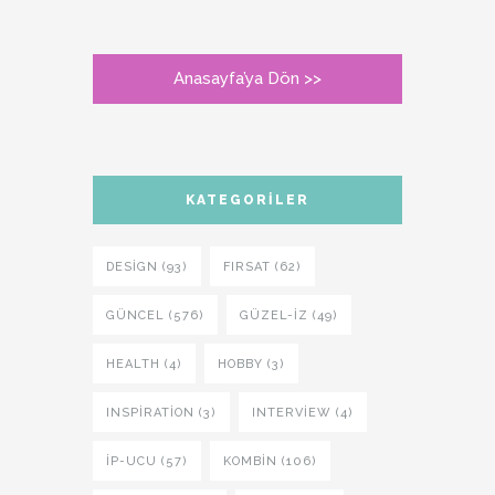
Anasayfa’ya Dön >>
KATEGORILER
DESIGN (93)
FIRSAT (62)
GÜNCEL (576)
GÜZEL-IZ (49)
HEALTH (4)
HOBBY (3)
INSPIRATION (3)
INTERVIEW (4)
İP-UCU (57)
KOMBIN (106)