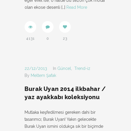
eğer evet ise, o halde bu sezon çok moda
olan ekose desenli
[…]
Read More
4131
0
23
22/12/2013
In
Güncel
,
Trend-iz
By
Meltem Şafak
Burak Uyan 2014 ilkbahar /
yaz ayakkabı koleksiyonu
Mutlaka keşfedilmesi gereken dahi bir
tasarımcı; Burak Uyan! Yakın gelecekte
Burak Uyan ismini oldukça sık bir biçimde