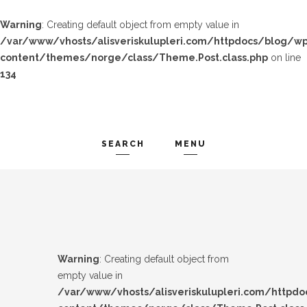
Warning
: Creating default object from empty value in
/var/www/vhosts/alisveriskulupleri.com/httpdocs/blog/wp
content/themes/norge/class/Theme.Post.class.php
on line
134
SEARCH
MENU
TREND-IZ
Search and hit enter ...
GÜZEL-IZ
LOOK-BOOK
Warning
: Creating default object from
ÜNLÜLER
empty value in
/var/www/vhosts/alisveriskulupleri.com/httpd
İP-UCU