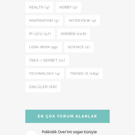
HEALTH (4)
HOBBY (3)
INSPIRATION (3)
INTERVIEW (4)
İP-UCU (57)
KOMBIN (106)
LOOK-BOOK (99)
SCIENCE (2)
TARZ-I SOHBET (11)
TECHNOLOGY (4)
TREND-IZ (189)
ÜNLÜLER (86)
EN ÇOK YORUM ALANLAR
Polikistik Over’imi soğan kürüyle