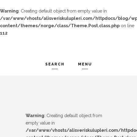
Warning
: Creating default object from empty value in
/var/www/vhosts/alisveriskulupleri.com/httpdocs/blog/wp
content/themes/norge/class/Theme.Post.class.php
on line
112
SEARCH
MENU
TREND-IZ
Search and hit enter ...
GÜZEL-IZ
LOOK-BOOK
Warning
: Creating default object from
ÜNLÜLER
empty value in
/var/www/vhosts/alisveriskulupleri.com/httpd
İP-UCU