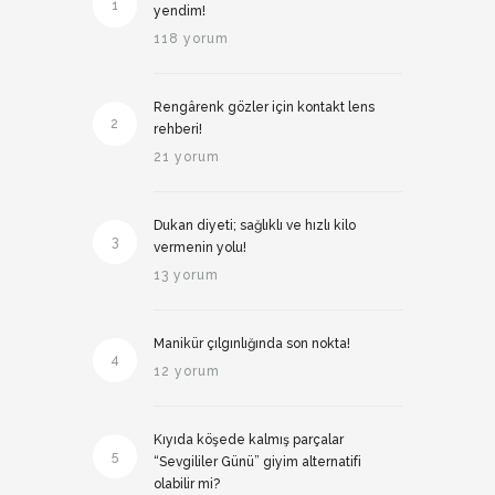
1
yendim!
118 yorum
Rengârenk gözler için kontakt lens
2
rehberi!
21 yorum
Dukan diyeti; sağlıklı ve hızlı kilo
3
vermenin yolu!
13 yorum
Manikür çılgınlığında son nokta!
4
12 yorum
Kıyıda köşede kalmış parçalar
5
“Sevgililer Günü” giyim alternatifi
olabilir mi?