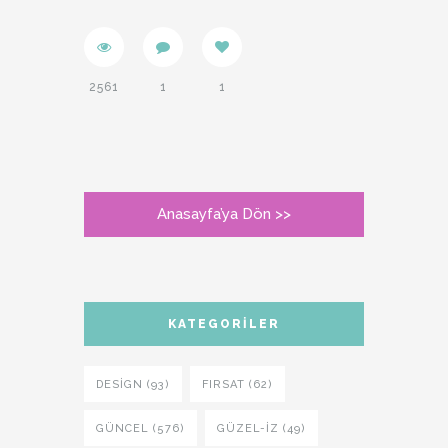
2561
1
1
Anasayfa’ya Dön >>
KATEGORILER
DESIGN (93)
FIRSAT (62)
GÜNCEL (576)
GÜZEL-IZ (49)