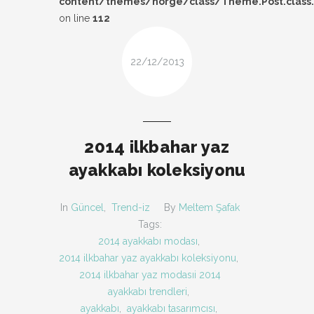
content/themes/norge/class/Theme.Post.class
DESIGN
on line
112
FIRSAT
22/12/2013
KOMBIN
TARZ-I SOHBET
2014 ilkbahar yaz
ayakkabı koleksiyonu
In
Güncel
,
Trend-iz
By
Meltem Şafak
Tags:
2014 ayakkabı modası
,
2014 ilkbahar yaz ayakkabı koleksiyonu
,
2014 ilkbahar yaz modasıi 2014
ayakkabı trendleri
,
ayakkabı
,
ayakkabı tasarımcısı
,