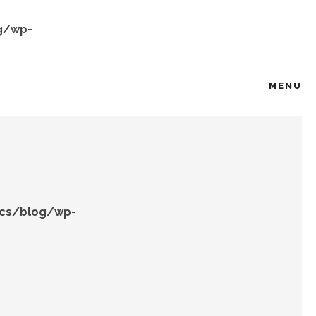
g/wp-
MENU
KOMBIN
TARZ-I SOHBET
ocs/blog/wp-