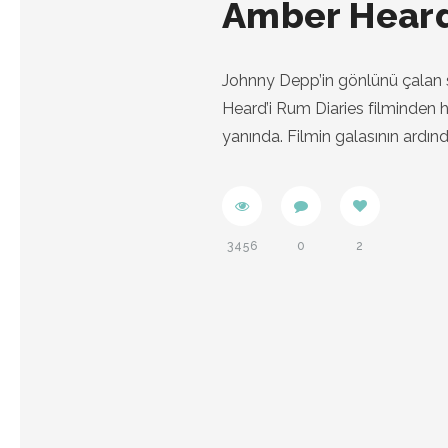
Amber Heard 
Johnny Depp’in gönlünü çalan s
Heard’i Rum Diaries filminden ha
yanında. Filmin galasının ardı
3456
0
2