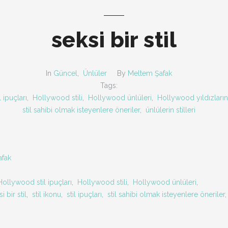
seksi bir stil
In
Güncel
,
Ünlüler
By
Meltem Şafak
Tags:
 ipuçları
,
Hollywood stili
,
Hollywood ünlüleri
,
Hollywood yıldızlarının
stil sahibi olmak isteyenlere öneriler
,
ünlülerin stilleri
afak
Hollywood stil ipuçları
,
Hollywood stili
,
Hollywood ünlüleri
,
i bir stil
,
stil ikonu
,
stil ipuçları
,
stil sahibi olmak isteyenlere öneriler