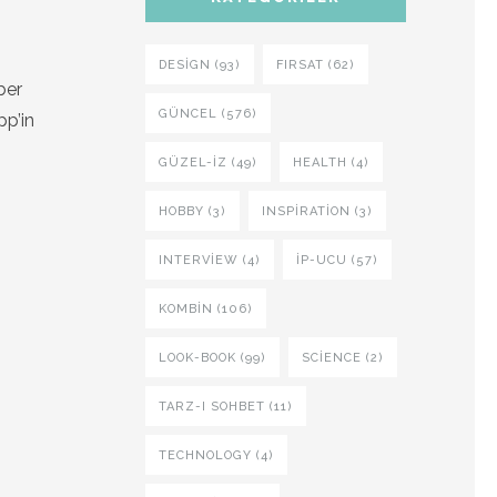
DESIGN (93)
FIRSAT (62)
ber
GÜNCEL (576)
pp’in
GÜZEL-IZ (49)
HEALTH (4)
HOBBY (3)
INSPIRATION (3)
INTERVIEW (4)
İP-UCU (57)
KOMBIN (106)
LOOK-BOOK (99)
SCIENCE (2)
TARZ-I SOHBET (11)
TECHNOLOGY (4)