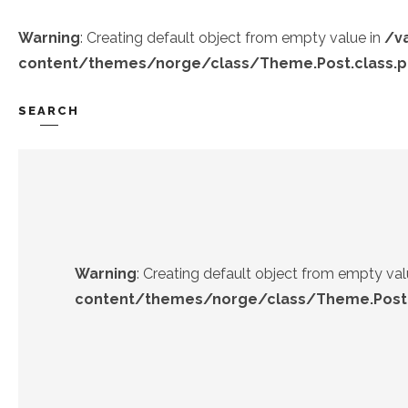
Warning
: Creating default object from empty value in
/v
content/themes/norge/class/Theme.Post.class.
SEARCH
TREND-IZ
GÜZEL-IZ
Warning
: Creating default object from empty val
content/themes/norge/class/Theme.Post.