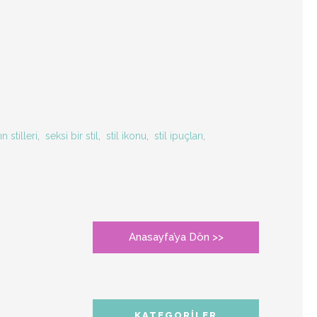
 stilleri
,
seksi bir stil
,
stil ikonu
,
stil ipuçları
,
Anasayfa’ya Dön >>
,
KATEGORILER