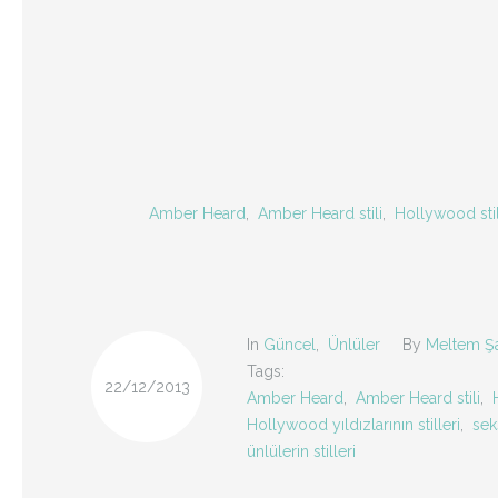
Amber Heard
,
Amber Heard stili
,
Hollywood stil
In
Güncel
,
Ünlüler
By
Meltem Ş
Tags:
22/12/2013
Amber Heard
,
Amber Heard stili
,
Hollywood yıldızlarının stilleri
,
seks
ünlülerin stilleri