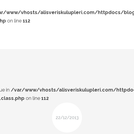
ar/www/vhosts/alisveriskulupleri.com/httpdocs/blo
php
on line
112
LOOK-BOOK
ÜNLÜLER
Search and hit enter ...
İP-UCU
DESIGN
FIRSAT
ue in
/var/www/vhosts/alisveriskulupleri.com/httpd
class.php
on line
112
22/12/2013