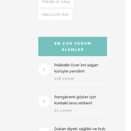
TREND-IZ (189)
ÜNLÜLER (86)
EN ÇOK YORUM
ALANLAR
Polikistik Over’imi soğan
1
kürüyle yendim!
118 yorum
Rengârenk gözler için
2
kontakt lens rehberi!
21 yorum
Dukan diyeti; sağlıklı ve hızlı