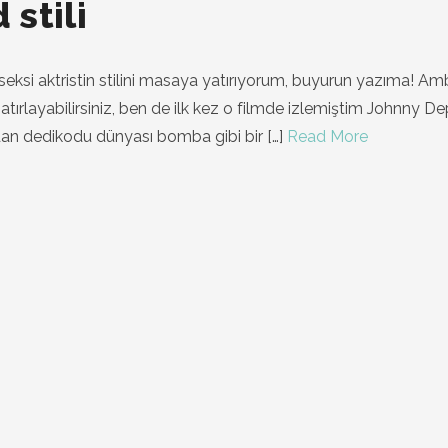
stili
eksi aktristin stilini masaya yatırıyorum, buyurun yazıma! Am
tırlayabilirsiniz, ben de ilk kez o filmde izlemiştim Johnny De
ndan dedikodu dünyası bomba gibi bir
[…]
Read More