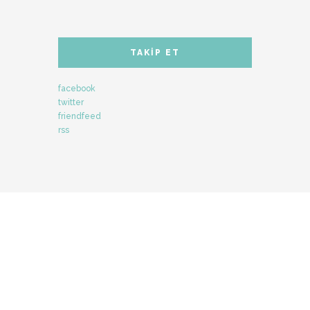
TAKIP ET
facebook
twitter
friendfeed
rss