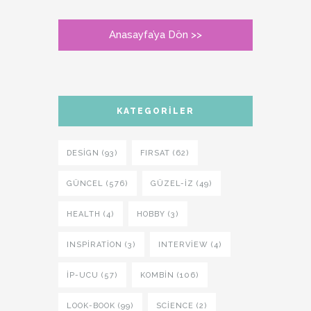
Anasayfa’ya Dön >>
KATEGORILER
DESIGN (93)
FIRSAT (62)
GÜNCEL (576)
GÜZEL-IZ (49)
HEALTH (4)
HOBBY (3)
INSPIRATION (3)
INTERVIEW (4)
İP-UCU (57)
KOMBIN (106)
LOOK-BOOK (99)
SCIENCE (2)