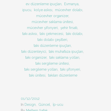
ev düzenleme ipuçları
,
Evmanya
,
ipucu
,
kolye askısı
,
mücevher dolabı
,
mücevher organizer
,
mücevher saklama ünitesi
,
mücevher şifonyeri
,
şehir fırsatı
,
takı askısı
,
takı çekmecesi
,
takı dolabı
,
takı dolabı çeşitleri
,
takı düzenleme ipuçları
,
takı düzenleyici
,
takı muhafaza ipuçları
,
takı organizer
,
takı saklama yolları
,
takı sergileme ünitesi
,
takı sergileme yolları
,
takı şifonyeri
,
takı ünitesi
,
takıları düzenleme
01/12/2012
In
Design
,
Güncel
,
İp-ucu
By
Meltem Şafak