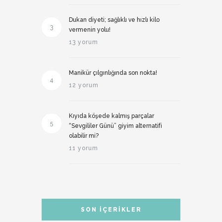
Dukan diyeti; sağlıklı ve hızlı kilo
3
vermenin yolu!
13 yorum
Manikür çılgınlığında son nokta!
4
12 yorum
Kıyıda köşede kalmış parçalar
5
“Sevgililer Günü” giyim alternatifi
olabilir mi?
11 yorum
SON İÇERIKLER