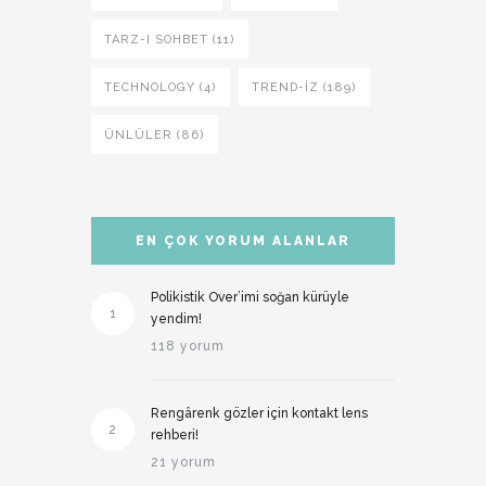
TARZ-I SOHBET (11)
TECHNOLOGY (4)
TREND-IZ (189)
ÜNLÜLER (86)
EN ÇOK YORUM ALANLAR
Polikistik Over’imi soğan kürüyle
1
yendim!
118 yorum
Rengârenk gözler için kontakt lens
2
rehberi!
21 yorum