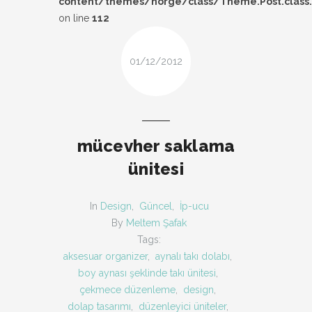
content/themes/norge/class/Theme.Post.class
DESIGN
on line
112
FIRSAT
01/12/2012
KOMBIN
TARZ-I SOHBET
mücevher saklama
ünitesi
In
Design
,
Güncel
,
İp-ucu
By
Meltem Şafak
Tags:
aksesuar organizer
,
aynalı takı dolabı
,
boy aynası şeklinde takı ünitesi
,
çekmece düzenleme
,
design
,
dolap tasarımı
,
düzenleyici üniteler
,