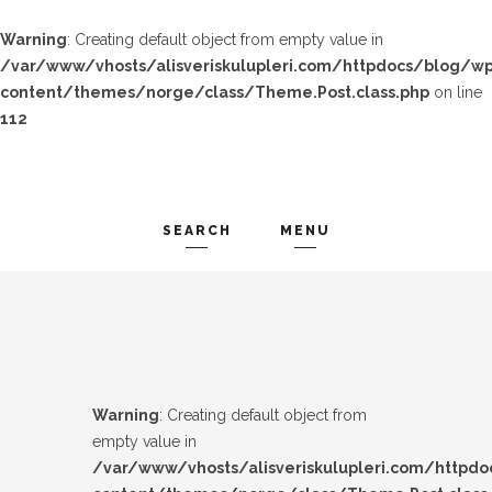
Warning
: Creating default object from empty value in
/var/www/vhosts/alisveriskulupleri.com/httpdocs/blog/wp
content/themes/norge/class/Theme.Post.class.php
on line
112
SEARCH
MENU
TREND-IZ
Search and hit enter ...
GÜZEL-IZ
LOOK-BOOK
Warning
: Creating default object from
ÜNLÜLER
empty value in
/var/www/vhosts/alisveriskulupleri.com/httpd
İP-UCU